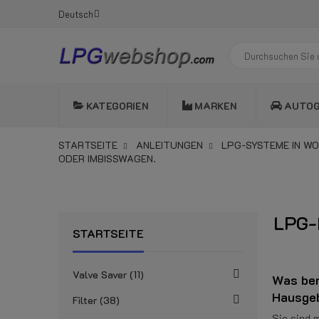
Deutsch
KATEGORIEN
MARKEN
AUTO
STARTSEITE
ANLEITUNGEN
LPG-SYSTEME IN W
ODER IMBISSWAGEN.
LPG-I
STARTSEITE
Valve Saver
11
Was ben
Hausgeb
Filter
38
Sie sind 