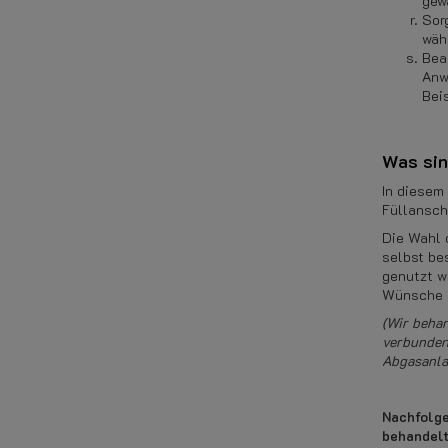
gew
Sor
wäh
Bea
Anw
Bei
Was sin
In diesem
Füllansch
Die Wahl 
selbst be
genutzt wi
Wünsche e
(Wir beha
verbundene
Abgasanla
Nachfolge
behandelt