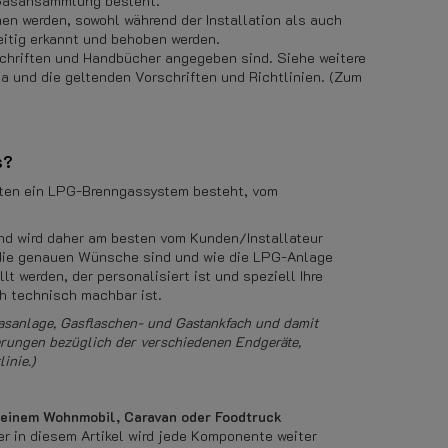
 Gasansammlung besteht.
n werden, sowohl während der Installation als auch
eitig erkannt und behoben werden.
chriften und Handbücher angegeben sind. Siehe weitere
und die geltenden Vorschriften und Richtlinien. (Zum
s?
enten ein LPG-Brenngassystem besteht, vom
d wird daher am besten vom Kunden/Installateur
 die genauen Wünsche sind und wie die LPG-Anlage
t werden, der personalisiert ist und speziell Ihre
h technisch machbar ist.
gasanlage, Gasflaschen- und Gastankfach und damit
erungen bezüglich der verschiedenen Endgeräte,
inie.)
n einem Wohnmobil, Caravan oder Foodtruck
r in diesem Artikel wird jede Komponente weiter