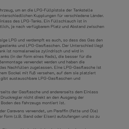
rzeug, um an die LPG-Füllpistole der Tankstelle
unterschiedlichen Kupplungen für verschiedene Länder.
inlass des LPG-Tanks. Ein Füllschlauch ist in
tlich, je nach verfügbarem Platz und Abstand zwischen
sige LPG und verdampft es auch, so dass das Gas den
ngastanks und LPG-Gasflaschen. Der Unterschied liegt
k ist normalerweise zylindrisch und wird in
nks (in der Form eines Rads), die besser für die
Außenmontage verwendet werden und haben die
r das Nachfüllen zugelassen. Eine LPG-Gasflasche ist
einem Sockel mit Fuß versehen, auf dem sie platziert
Es gibt austauschbare LPG-Gasflaschen und
seits der Gasflasche und andererseits dem Einlass
 Druckregler nicht direkt an den Ausgang der
Boden des Fahrzeugs montiert ist.
oder Caravans verwendet, um Paraffin (Fette und Öle)
ter Form (z.B. Sand oder Eisen) aufzufangen und so zu