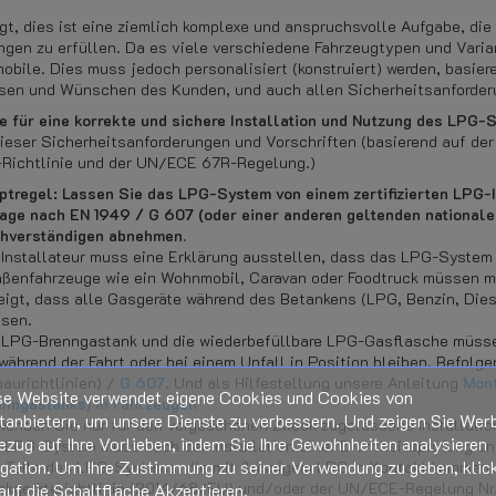
gt, dies ist eine ziemlich komplexe und anspruchsvolle Aufgabe, die
ngen zu erfüllen. Da es viele verschiedene Fahrzeugtypen und Varia
obile. Dies muss jedoch personalisiert (konstruiert) werden, basie
sen und Wünschen des Kunden, und auch allen Sicherheitsanforder
e für eine korrekte und sichere Installation und Nutzung des LPG-
ieser Sicherheitsanforderungen und Vorschriften (basierend auf der
Richtlinie und der UN/ECE 67R-Regelung.)
ptregel:
Lassen Sie das LPG-System von einem zertifizierten LPG-I
age nach EN 1949 / G 607 (oder einer anderen geltenden national
hverständigen abnehmen.
 Installateur muss eine Erklärung ausstellen, dass das LPG-System 
aßenfahrzeuge wie ein Wohnmobil, Caravan oder Foodtruck müssen mi
eigt, dass alle Gasgeräte während des Betankens (LPG, Benzin, Dies
sen.
 LPG-Brenngastank und die wiederbefüllbare LPG-Gasflasche müsse
 während der Fahrt oder bei einem Unfall in Position bleiben. Befol
baurichtlinien) /
G 607
. Und als Hilfestellung unsere Anleitung
Mont
se Website verwendet eigene Cookies und Cookies von
enngastanks) in Fahrzeugen
tanbietern, um unsere Dienste zu verbessern. Und zeigen Sie Wer
wenden Sie nur für den vorgesehenen Zweck zugelassene Installatio
ezug auf Ihre Vorlieben, indem Sie Ihre Gewohnheiten analysieren
 LPG-System muss nach der Installation einer Dichtheitsprüfung un
igation. Um Ihre Zustimmung zu seiner Verwendung zu geben, klic
e Teile des LPG-Systems, die mit flüssigem LPG in Kontakt kommen
ckgeräterichtlinie (2014/68/EU) und/oder der UN/ECE-Regelung Nr.
auf die Schaltfläche Akzeptieren.