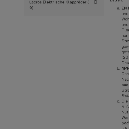
Lacros Elektrische Klappräder
6
EN 
und
Woh
und
Pla
nur
Str
gew
get
(20
Dru
NPR
Car
Nac
auc
Str
Frei
Die
Fre
Nut
Was
und 
z.B