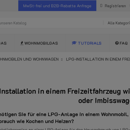
MwSt-frei und B2B-Rabatte Anfrage
Registrieren
Alle Kategor
GAS
WOHNMOBILGAS
TUTORIALS
FAQ
OHNMOBILEN UND WOHNWAGEN
LPG-INSTALLATION IN EINEM F
nstallation in einem Freizeitfahrzeug
oder Imbisswag
ötigen Sie für eine LPG-Anlage in einem Wohnmobil, 
rauch wie Kochen und Heizen?
möglicherweise an einer LPG-Anlage für den Hausgebrauch von LPG-