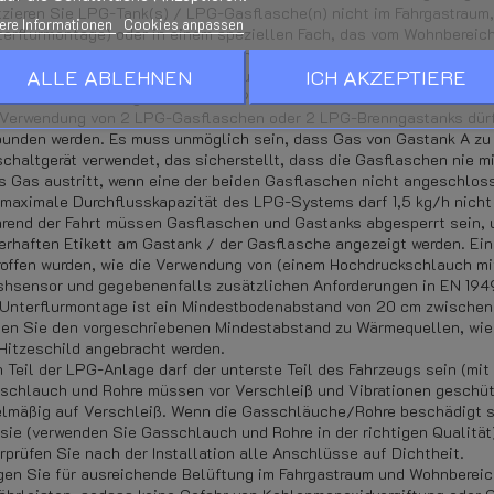
tzieren Sie LPG-Tank(s) / LPG-Gasflasche(n) nicht im Fahrgastraum,
ere Informationen
Cookies anpassen
terflurmontage) oder in einem speziellen Fach, das vom Wohnbereic
bunden/entlüftet ist und andere Anforderungen in EN 1949 erfüllt. 
ALLE ABLEHNEN
ICH AKZEPTIERE
 einem Armaturenkasten versehen und über eine Entlüftungsleitung u
äß den Anforderungen in EN 12979.
 Verwendung von 2 LPG-Gasflaschen oder 2 LPG-Brenngastanks dürfe
bunden werden. Es muss unmöglich sein, dass Gas von Gastank A zu G
chaltgerät verwendet, das sicherstellt, dass die Gasflaschen nie m
s Gas austritt, wenn eine der beiden Gasflaschen nicht angeschloss
 maximale Durchflusskapazität des LPG-Systems darf 1,5 kg/h nicht
rend der Fahrt müssen Gasflaschen und Gastanks abgesperrt sein, u
erhaften Etikett am Gastank / der Gasflasche angezeigt werden. E
roffen wurden, wie die Verwendung von (einem Hochdruckschlauch mi
shsensor und gegebenenfalls zusätzlichen Anforderungen in EN 19
 Unterflurmontage ist ein Mindestbodenabstand von 20 cm zwischen 
ten Sie den vorgeschriebenen Mindestabstand zu Wärmequellen, wie 
 Hitzeschild angebracht werden.
n Teil der LPG-Anlage darf der unterste Teil des Fahrzeugs sein (m
schlauch und Rohre müssen vor Verschleiß und Vibrationen geschüt
elmäßig auf Verschleiß. Wenn die Gasschläuche/Rohre beschädigt s
 sie (verwenden Sie Gasschlauch und Rohre in der richtigen Qualität
rprüfen Sie nach der Installation alle Anschlüsse auf Dichtheit.
gen Sie für ausreichende Belüftung im Fahrgastraum und Wohnbereic