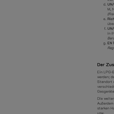
UN/
M, 
(Fr
Ric
übe
UN/
in 
Ber
EN 
Reg
Der Zus
Ein LPG-B
werden; d
Standort 
verschied
Gasgeräte
Die weite
Außerdem 
starken H
usw.