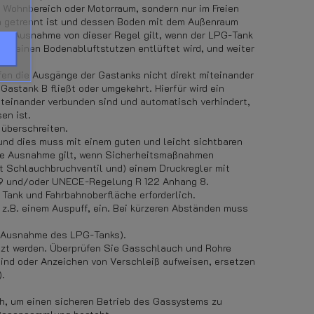
 Wohnbereich oder Motorraum, sondern nur im Freien
h getrennt ist und dessen Boden mit dem Außenraum
Eine Ausnahme von dieser Regel gilt, wenn der LPG-Tank
nd einen Bodenabluftstutzen entlüftet wird, und weiter
n die Ausgänge der Gastanks nicht direkt miteinander
astank B fließt oder umgekehrt. Hierfür wird ein
iteinander verbunden sind und automatisch verhindert,
en ist.
 überschreiten.
nd dies muss mit einem guten und leicht sichtbaren
ine Ausnahme gilt, wenn Sicherheitsmaßnahmen
t Schlauchbruchventil und) einem Druckregler mit
49 und/oder UNECE-Regelung R 122 Anhang 8.
Tank und Fahrbahnoberfläche erforderlich.
z.B. einem Auspuff, ein. Bei kürzeren Abständen muss
it Ausnahme des LPG-Tanks).
zt werden. Überprüfen Sie Gasschlauch und Rohre
ind oder Anzeichen von Verschleiß aufweisen, ersetzen
).
h, um einen sicheren Betrieb des Gassystems zu