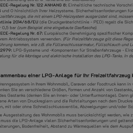
ECE-Regelung Nr. 122 ANHANG 8:
Einheitliche technische Vorschr
N und O hinsichtlich ihrer Heizsysteme. Sicherheitsanforderungen 
eizeitfahrzeuge, die mit einem LPG-Heizsystem ausgerüstet sind, müsse
htlinie 2014/68/EU
(die Druckgeräterichtlinie - PED) regelt die Sic
r 0,5 bar
(zum Beispiel eine eingebaute Gasflasche).
ECE-Regelung Nr. 67:
Europäische Genehmigung spezifischer Kompo
ihrem Antriebssystem verwenden.
(Für Freizeitfahrzeuge gilt diese Re
ührung kommen, wie z.B. die Füllanschlussarmatur, Füllschlauch und 
12979:
LPG-Systeme und -Komponenten für Straßenfahrzeuge - Ein
elung für die Montage und elektrische Installation des LPG-Tanks. In 
ammenbau einer LPG-Anlage für Ihr Freizeitfahrzeug 
renngassystem in Ihrem Wohnmobil, Caravan oder Foodtruck kann i
enken Sie an verschiedene Größen, Formen und Anzahl von Gastanks
des Gastanks (denken Sie an Innen- oder Unterflurmontage). Dann g
ene Arten von Druckreglern und die Rohrleitungen nach dem Druckre
n, mit oder ohne Schnellschlussventile, Abzweigungen und/oder S
re Ausgestaltung des Wohnmobils muss berücksichtigt werden, wie z
muss die LPG-Anlage vielen Sicherheitsanforderungen und geltende
alterungen, Bodenfreiheit, Abstand zu Wärmequellen wie dem Auspuf