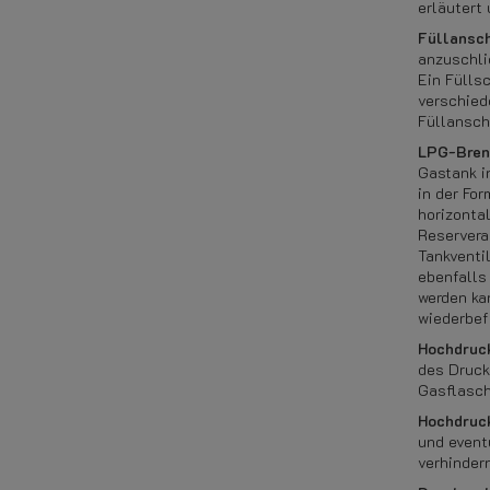
erläutert
Füllansch
anzuschli
Ein Fülls
verschied
Füllansch
LPG-Bren
Gastank i
in der Fo
horizonta
Reservera
Tankventi
ebenfalls 
werden ka
wiederbef
Hochdruc
des Druck
Gasflasch
Hochdruck
und event
verhinder