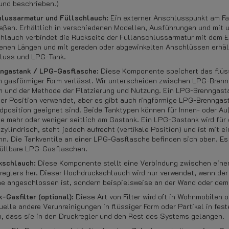
 und beschrieben.)
lussarmatur und Füllschlauch:
Ein externer Anschlusspunkt am Fah
eßen. Erhältlich in verschiedenen Modellen, Ausführungen und mit 
chlauch verbindet die Rückseite der Füllanschlussarmatur mit dem E
enen Längen und mit geraden oder abgewinkelten Anschlüssen erhäl
luss und LPG-Tank.
ngastank / LPG-Gasflasche:
Diese Komponente speichert das flüs
n gasförmiger Form verlässt. Wir unterscheiden zwischen LPG-Bren
rm und der Methode der Platzierung und Nutzung. Ein LPG-Brenngastan
ler Position verwendet, aber es gibt auch ringförmige LPG-Brenngasta
dposition geeignet sind. Beide Tanktypen können für Innen- oder 
le mehr oder weniger seitlich am Gastank. Ein LPG-Gastank wird fü
zylindrisch, steht jedoch aufrecht (vertikale Position) und ist mit 
nn. Die Tankventile an einer LPG-Gasflasche befinden sich oben. 
üllbare LPG-Gasflaschen.
kschlauch:
Diese Komponente stellt eine Verbindung zwischen einer
reglers her. Dieser Hochdruckschlauch wird nur verwendet, wenn der
e angeschlossen ist, sondern beispielsweise an der Wand oder dem 
-Gasfilter (optional):
Diese Art von Filter wird oft in Wohnmobilen 
uelle andere Verunreinigungen in flüssiger Form oder Partikel in fes
n, dass sie in den Druckregler und den Rest des Systems gelangen.