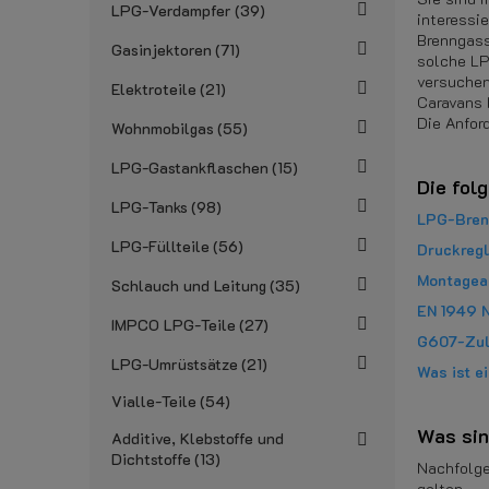
LPG-Verdampfer
39
interessi
Brenngass
Gasinjektoren
71
solche LP
versuchen
Elektroteile
21
Caravans 
Die Anfor
Wohnmobilgas
55
LPG-Gastankflaschen
15
Die fol
LPG-Tanks
98
LPG-Bren
LPG-Füllteile
56
Druckreg
Montagean
Schlauch und Leitung
35
EN 1949 
IMPCO LPG-Teile
27
G607-Zul
LPG-Umrüstsätze
21
Was ist e
Vialle-Teile
54
Was sin
Additive, Klebstoffe und
Dichtstoffe
13
Nachfolge
gelten.