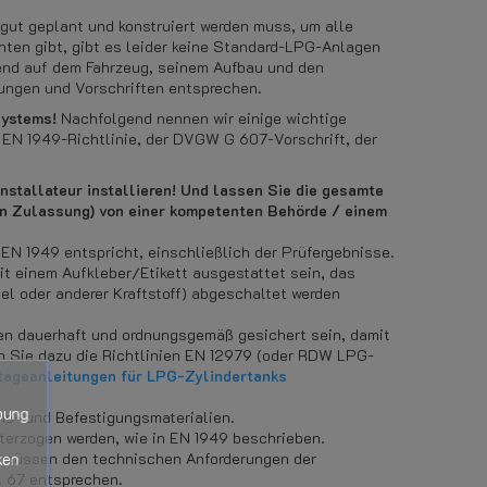
 gut geplant und konstruiert werden muss, um alle
nten gibt, gibt es leider keine Standard-LPG-Anlagen
rend auf dem Fahrzeug, seinem Aufbau und den
ungen und Vorschriften entsprechen.
Systems!
Nachfolgend nennen wir einige wichtige
 EN 1949-Richtlinie, der DVGW G 607-Vorschrift, der
nstallateur installieren! Und lassen Sie die gesamte
en Zulassung) von einer kompetenten Behörde / einem
EN 1949 entspricht, einschließlich der Prüfergebnisse.
t einem Aufkleber/Etikett ausgestattet sein, das
el oder anderer Kraftstoff) abgeschaltet werden
n dauerhaft und ordnungsgemäß gesichert sein, damit
gen Sie dazu die Richtlinien EN 12979 (oder RDW LPG-
ageanleitungen für LPG-Zylindertanks
bung
ns- und Befestigungsmaterialien.
terzogen werden, wie in EN 1949 beschrieben.
ken
, müssen den technischen Anforderungen der
 67 entsprechen.