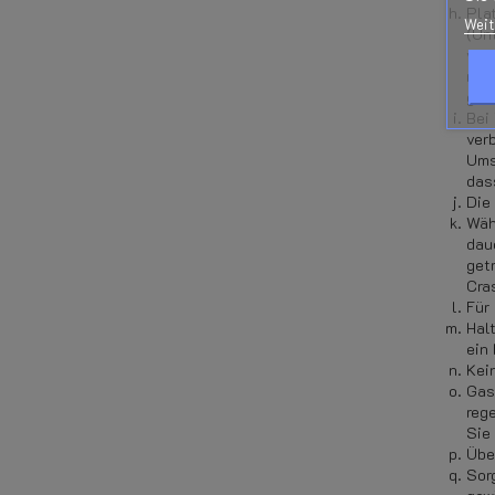
Pla
Weit
(Un
ver
mit
gem
Bei
ver
Ums
das
Die
Wäh
dau
get
Cra
Für
Hal
ein
Kei
Gas
reg
Sie
Übe
Sor