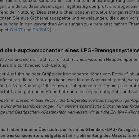
ährleisten, sodass keine Gefahr von Kohlenmonoxidvergiftung oder
gen Sie dafür, dass Gasanlagen regelmäßig überprüft und abgenomme
rend der Nutzung. Dies stellt sicher, dass eventuelle Mängel rechtz
chten Sie alle Sicherheitsaspekte und Anweisungen, die durch Vors
eisungen in den verwandten Anleitungen zu einem bestimmten Thema 
spiel
G 607
und
EN 1949
)
d die Hauptkomponenten eines LPG-Brenngassystem
 Artikel erklären wir Schritt für Schritt, aus welchen Hauptkompon
luss bis zur Niederdruck-Leitung.
der Ausführung oder Größe der Komponente hängt vom Entwurf ab un
stimmt, da dieser festlegen kann, was in das Wohnmobil passt, was
rd (Heizen, Kochen, Grillen usw.). Daher muss ein Gesamtplan erstell
rfüllt, den geltenden Sicherheitsanforderungen entspricht und auc
ndeln in diesem Artikel NICHT die Endgeräte, eventuell zugehörige Ab
 Sicherheitsanforderungen. Für weitere spezifische Sicherheitsanford
ge und Gasflaschen-/Gastankfach verweisen wir auf die EN 1949-Richtl
nd finden Sie eine Übersicht der für eine Standard-LPG-Anlage i
en Gaskomponenten, aufgelistet in Fließrichtung des Gases:
(späte