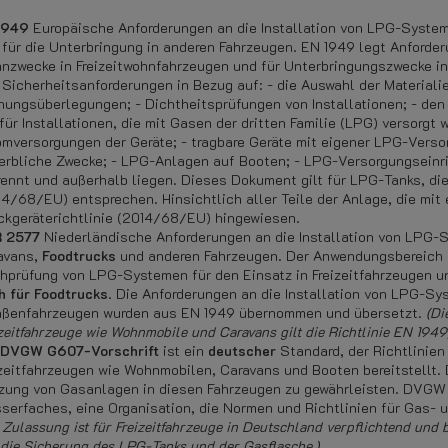
1949
Europäische Anforderungen an die Installation von LPG-System
 für die Unterbringung in anderen Fahrzeugen. EN 1949 legt Anforder
nzwecke in Freizeitwohnfahrzeugen und für Unterbringungszwecke in
 Sicherheitsanforderungen in Bezug auf: - die Auswahl der Materiali
nungsüberlegungen; - Dichtheitsprüfungen von Installationen; - den
 für Installationen, die mit Gasen der dritten Familie (LPG) versorgt
omversorgungen der Geräte; - tragbare Geräte mit eigener LPG-Versor
erbliche Zwecke; - LPG-Anlagen auf Booten; - LPG-Versorgungseinr
rennt und außerhalb liegen. Dieses Dokument gilt für LPG-Tanks, die
14/68/EU) entsprechen. Hinsichtlich aller Teile der Anlage, die mit 
ckgeräterichtlinie (2014/68/EU) hingewiesen.
 2577
Niederländische Anforderungen an die Installation von LPG-Sy
avans,
Foodtrucks
und anderen Fahrzeugen. Der Anwendungsbereich di
hprüfung von LPG-Systemen für den Einsatz in Freizeitfahrzeugen 
h für Foodtrucks
. Die Anforderungen an die Installation von LPG-Sy
aßenfahrzeugen wurden aus EN 1949 übernommen und übersetzt.
(Di
zeitfahrzeuge wie Wohnmobile und Caravans gilt die Richtlinie EN 1949
DVGW G607-Vorschrift
ist ein
deutscher
Standard, der Richtlinien
izeitfahrzeugen wie Wohnmobilen, Caravans und Booten bereitstellt. Di
zung von Gasanlagen in diesen Fahrzeugen zu gewährleisten. DVGW 
serfaches, eine Organisation, die Normen und Richtlinien für Gas- 
Zulassung ist für Freizeitfahrzeuge in Deutschland verpflichtend und 
. die Sicherung des LPG-Tanks und der Gasflasche.)