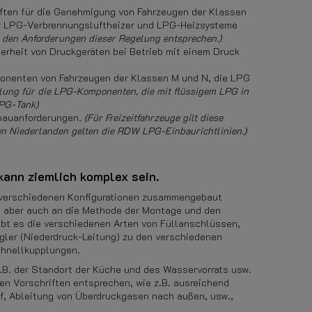
iften für die Genehmigung von Fahrzeugen der Klassen
für LPG-Verbrennungsluftheizer und LPG-Heizsysteme
n den Anforderungen dieser Regelung entsprechen.)
herheit von Druckgeräten bei Betrieb mit einem Druck
nenten von Fahrzeugen der Klassen M und N, die LPG
gelung für die LPG-Komponenten, die mit flüssigem LPG in
LPG-Tank)
bauanforderungen.
(Für Freizeitfahrzeuge gilt diese
den Niederlanden gelten die RDW LPG-Einbaurichtlinien.)
kann ziemlich komplex sein.
n verschiedenen Konfigurationen zusammengebaut
, aber auch an die Methode der Montage und den
ibt es die verschiedenen Arten von Füllanschlüssen,
gler (Niederdruck-Leitung) zu den verschiedenen
chnellkupplungen.
.B. der Standort der Küche und des Wasservorrats usw.
n Vorschriften entsprechen, wie z.B. ausreichend
f, Ableitung von Überdruckgasen nach außen, usw.,