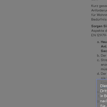
Kurz gesa
Anforderu
für Wohnm
Bedürfnis
Sorgen Si
Aspekte d
EN 12979-
Hau
Anl
Sac
Der
Str
anz
müs
Der
sie
Ein
Die
(Br
Drit
Ver
in B
Das
nav
All
Dru
Sie 