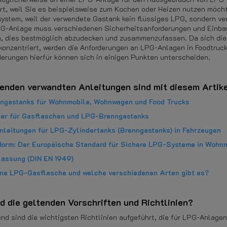
ert, weil Sie es beispielsweise zum Kochen oder Heizen nutzen möc
ystem, weil der verwendete Gastank kein flüssiges LPG, sondern ver
G-Anlage muss verschiedenen Sicherheitsanforderungen und Einbauvo
, dies bestmöglich abzudecken und zusammenzufassen. Da sich die
konzentriert, werden die Anforderungen an LPG-Anlagen in Foodtruck
derungen hierfür können sich in einigen Punkten unterscheiden.
genden verwandten Anleitungen sind mit diesem Artik
ngastanks für Wohnmobile, Wohnwagen und Food Trucks
ler für Gasflaschen und LPG-Brenngastanks
leitungen für LPG-Zylindertanks (Brenngastanks) in Fahrzeugen
Norm: Der Europäische Standard für Sichere LPG-Systeme in Woh
assung (DIN EN 1949)
ine LPG-Gasflasche und welche verschiedenen Arten gibt es?
d die geltenden Vorschriften und Richtlinien?
nd sind die wichtigsten Richtlinien aufgeführt, die für LPG-Anlage