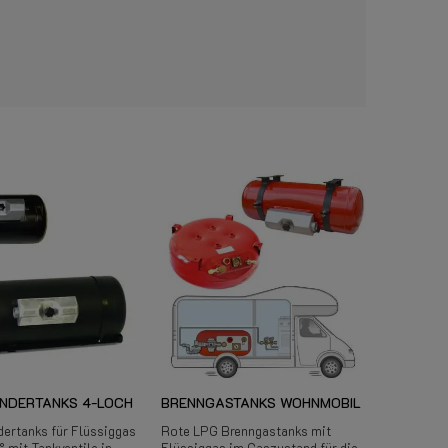
INDERTANKS 4-LOCH
BRENNGASTANKS WOHNMOBIL
ertanks für Flüssiggas
Rote LPG Brenngastanks mit
 mit Tankventile in
Flüssiggas im Gaszustand für die