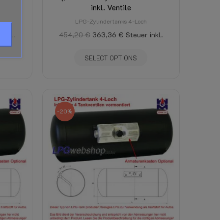
inkl. Ventile
LPG-Zylindertanks 4-Loch
inkl.
454,20 €
363,36 €
Steuer inkl.
SELECT OPTIONS
-20%