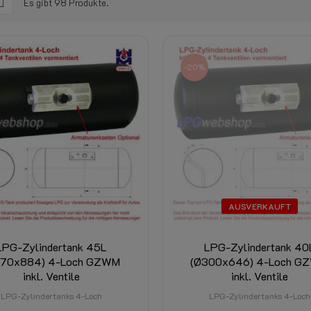
Es gibt 98 Produkte.
-20%
AUSVERKAUFT
LPG-Zylindertank 45L
LPG-Zylindertank 40
270x884) 4-Loch GZWM
(Ø300x646) 4-Loch G
inkl. Ventile
inkl. Ventile
LPG-Zylindertanks 4-Loch
LPG-Zylindertanks 4-Loch