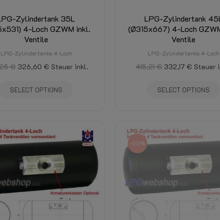
LPG-Zylindertank 35L
LPG-Zylindertank 45
5x531) 4-Loch GZWM inkl.
(Ø315x667) 4-Loch GZWM 
Ventile
Ventile
LPG-Zylindertanks 4-Loch
LPG-Zylindertanks 4-Loch
25 €
326,60 €
Steuer inkl.
415,21 €
332,17 €
Steuer i
SELECT OPTIONS
SELECT OPTIONS
-20%