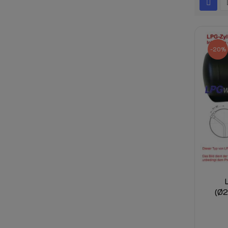
-20%
(Ø