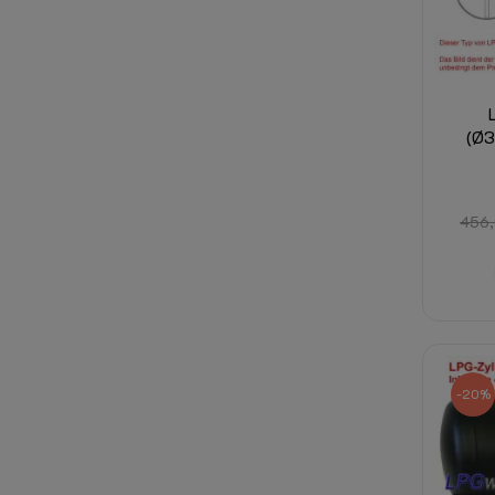
(Ø
456,
-20%