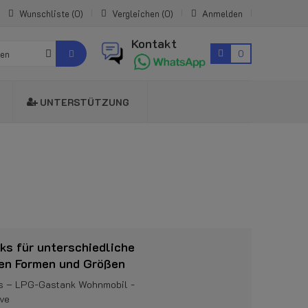
Wunschliste
0
Vergleichen
0
Anmelden
Kontakt
0
ien
UNTERSTÜTZUNG
s für unterschiedliche
en Formen und Größen
s – LPG-Gastank Wohnmobil -
lve