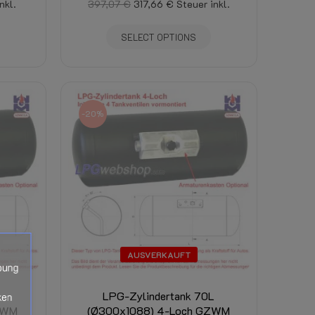
nkl.
397,07 €
317,66 €
Steuer inkl.
SELECT OPTIONS
-20%
AUSVERKAUFT
bung
L
LPG-Zylindertank 70L
ken
ZWM
(Ø300x1088) 4-Loch GZWM