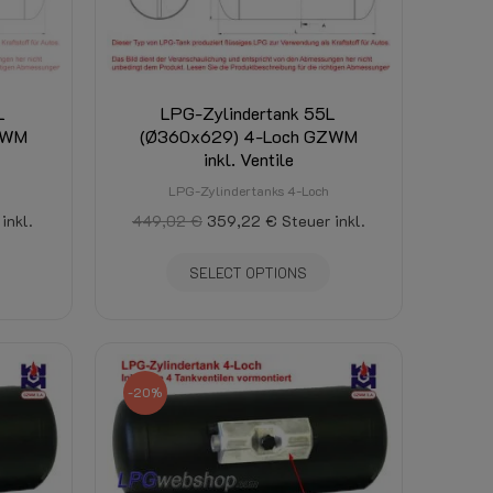
L
LPG-Zylindertank 55L
ZWM
(Ø360x629) 4-Loch GZWM
inkl. Ventile
LPG-Zylindertanks 4-Loch
inkl.
449,02 €
359,22 €
Steuer inkl.
SELECT OPTIONS
-20%