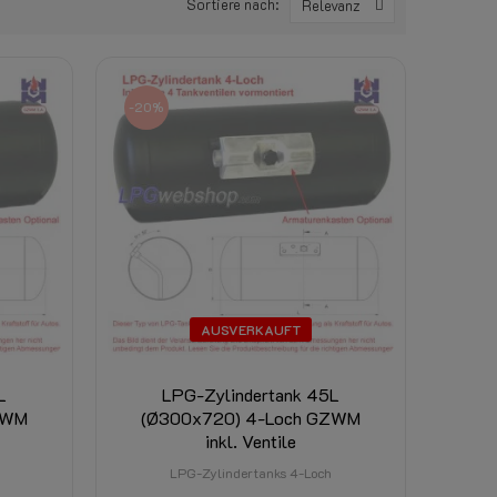
Sortiere nach:
Relevanz
-20%
AUSVERKAUFT
L
LPG-Zylindertank 45L
ZWM
(Ø300x720) 4-Loch GZWM
inkl. Ventile
LPG-Zylindertanks 4-Loch