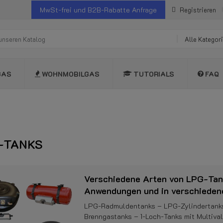
MwSt-frei und B2B-Rabatte Anfrage
Registrieren
Alle Kategor
GAS
WOHNMOBILGAS
TUTORIALS
FAQ
-TANKS
Verschiedene Arten von LPG-Tank
Anwendungen und in verschieden
LPG-Radmuldentanks – LPG-Zylindertank
Brenngastanks – 1-Loch-Tanks mit Multiva