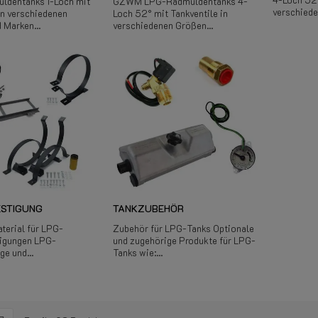
ldentanks 1-Loch mit
GZWM LPG-Radmuldentanks 4-
verschiede
in verschiedenen
Loch 52° mit Tankventile in
 Marken...
verschiedenen Größen...
ESTIGUNG
TANKZUBEHÖR
erial für LPG-
Zubehör für LPG-Tanks Optionale
igungen LPG-
und zugehörige Produkte für LPG-
e und...
Tanks wie:...