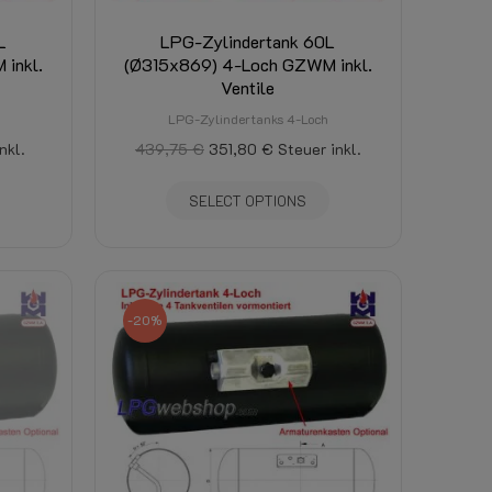
L
LPG-Zylindertank 60L
inkl.
(Ø315x869) 4-Loch GZWM inkl.
Ventile
LPG-Zylindertanks 4-Loch
nkl.
439,75 €
351,80 €
Steuer inkl.
SELECT OPTIONS
-20%