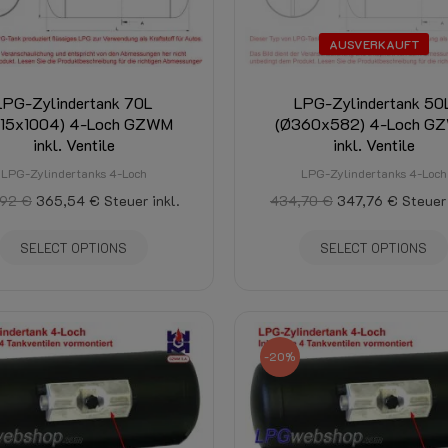
AUSVERKAUFT
LPG-Zylindertank 70L
LPG-Zylindertank 50
315x1004) 4-Loch GZWM
(Ø360x582) 4-Loch G
inkl. Ventile
inkl. Ventile
LPG-Zylindertanks 4-Loch
LPG-Zylindertanks 4-Loch
92 €
365,54 €
Steuer inkl.
434,70 €
347,76 €
Steuer 
SELECT OPTIONS
SELECT OPTIONS
-20%