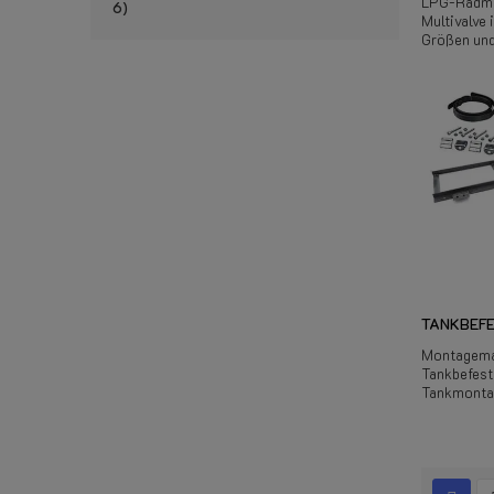
LPG-Radmu
6
Multivalve 
Größen und
TANKBEF
Montagemat
Tankbefest
Tankmontag