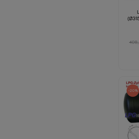
(Ø31
408,
-20%