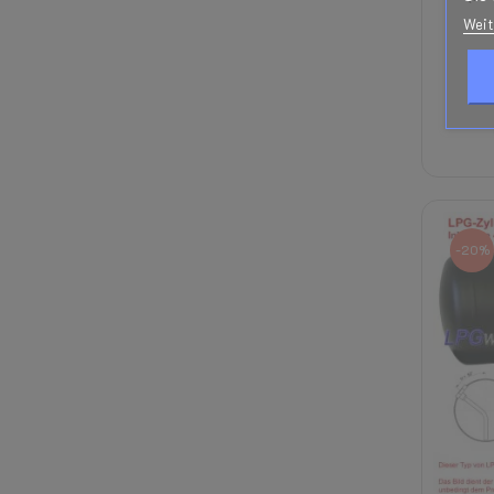
Weit
415
-20%