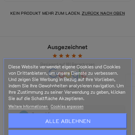
KEIN PRODUKT MEHR ZUM LADEN.
ZURÜCK NACH OBEN
Ausgezeichnet
star
star
star
star
star
Basierend auf
181
Bewertungen
Diese Website verwendet eigene Cookies und Cookies
von Drittanbietern, um unsere Dienste zu verbessern.
Und zeigen Sie Werbung in Bezug auf Ihre Vorlieben,
indem Sie Ihre Gewohnheiten analysieren navigation. Um
Bewertung abgeben
Ihre Zustimmung zu seiner Verwendung zu geben, klicken
Sie auf die Schaltfläche Akzeptieren.
Weitere Informationen
Cookies anpassen
Дмитрий Егоров
Vor 1 Monat
ALLE ABLEHNEN
star
star
star
star
star
Покупал здесь LPG редуктор. Все супер!