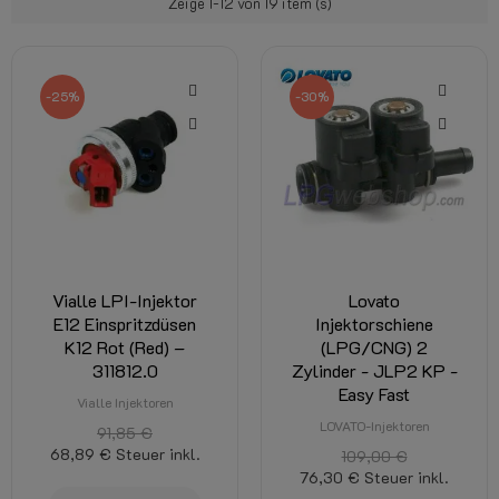
Zeige 1-12 von 19 item (s)
-25%
-30%
Vialle LPI-Injektor
Lovato
E12 Einspritzdüsen
Injektorschiene
K12 Rot (Red) –
(LPG/CNG) 2
311812.0
Zylinder - JLP2 KP -
Easy Fast
Vialle Injektoren
LOVATO-Injektoren
91,85 €
68,89 €
Steuer inkl.
109,00 €
76,30 €
Steuer inkl.