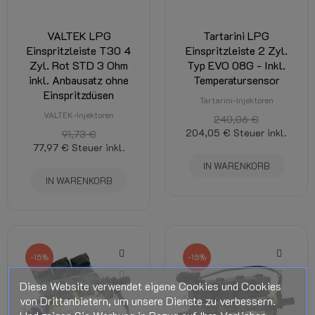
VALTEK LPG
Tartarini LPG
Einspritzleiste T30 4
Einspritzleiste 2 Zyl.
Zyl. Rot STD 3 Ohm
Typ EVO 08G - Inkl.
inkl. Anbausatz ohne
Temperatursensor
Einspritzdüsen
Tartarini-Injektoren
VALTEK-Injektoren
240,06 €
204,05 €
Steuer inkl.
91,73 €
77,97 €
Steuer inkl.
IN WARENKORB
IN WARENKORB
-15%
-15%
Diese Website verwendet eigene Cookies und Cookies
von Drittanbietern, um unsere Dienste zu verbessern.