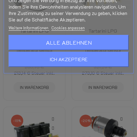
Und zeigen Sie Werbung in Bezug auf Ihre Vorlieben,
indem Sie Ihre Gewohnheiten analysieren navigation. Um
Ihre Zustimmung zu seiner Verwendung zu geben, klicken
Sie auf die Schaltfläche Akzeptieren.
Weitere Informationen
Cookies anpassen
Tartarini LPG
Tartarini LPG
Einspritzleiste 3 Zyl.
Einspritzleiste 4 Zyl.
ALLE ABLEHNEN
Typ EVO 08G - Inkl.
Typ EVO 08G - Inkl.
Temperatursensor
Temperatursensor
ICH AKZEPTIERE
Tartarini-Injektoren
Tartarini-Injektoren
250,75 €
321,29 €
213,14 €
Steuer inkl.
273,10 €
Steuer inkl.
IN WARENKORB
IN WARENKORB
-15%
-20%