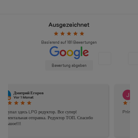
Ausgezeichnet
star
star
star
star
star
Basierend auf
181
Bewertungen
Bewertung abgeben
Johnny Douwma
Vor 4 Monaten
star
star
star
star
star
Prima geholpen