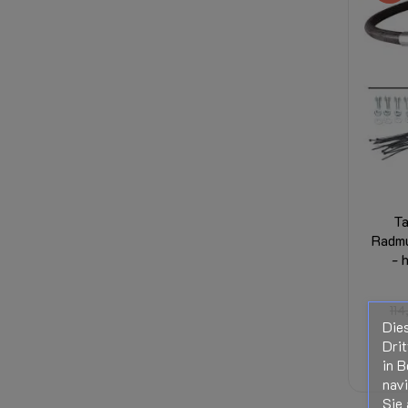
T
Radmu
- 
11
Die
Drit
in B
nav
Sie 