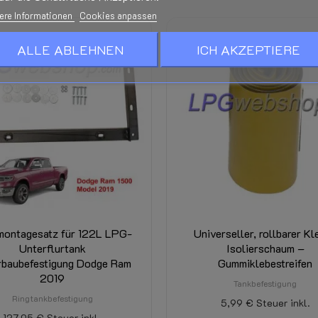
ere Informationen
Cookies anpassen
ALLE ABLEHNEN
ICH AKZEPTIERE
montagesatz für 122L LPG-
Universeller, rollbarer Kl
Unterflurtank
Isolierschaum –
rbaubefestigung Dodge Ram
Gummiklebestreifen
2019
Tankbefestigung
Ringtankbefestigung
5,99 €
Steuer inkl.
127,05 €
Steuer inkl.