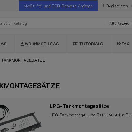
MwSt-frei und B2B-Rabatte Anfrage
Registrieren
Alle Kategor
GAS
WOHNMOBILGAS
TUTORIALS
FAQ
TANKMONTAGESÄTZE
KMONTAGESÄTZE
LPG-Tankmontagesätze
LPG-Tankmontage- und Befüllteile für Flü