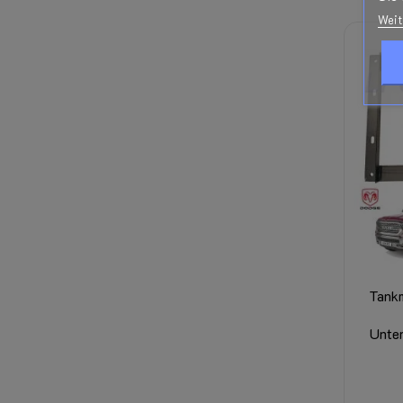
Weit
Tank
Unte