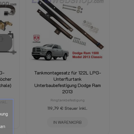
G-
Tankmontagesatz für 122L LPG-
Löcher
Unterflurtank
chale)
Unterbaubefestigung Dodge Ram
2013
Ringtankbefestigung
nkl.
119,79 €
Steuer inkl.
bung
IN WARENKORB
ken