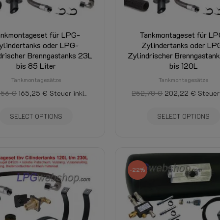
ankmontageset für LPG-
Tankmontageset für LP
ylindertanks oder LPG-
Zylindertanks oder LP
drischer Brenngastanks 23L
Zylindrischer Brenngastan
bis 85 Liter
bis 120L
Tankmontagesätze
Tankmontagesätze
,56 €
165,25 €
Steuer inkl.
252,78 €
202,22 €
Steuer 
SELECT OPTIONS
SELECT OPTIONS
-22%