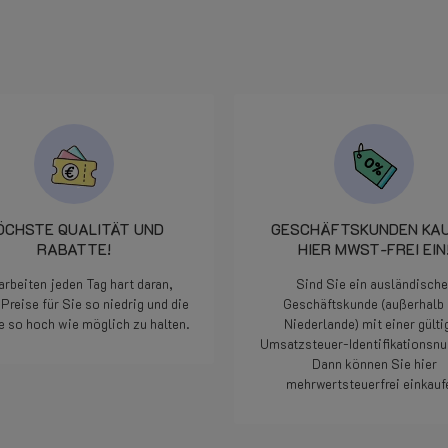
Ersatzlieferung . Den Shop
kann ich wirklich vorbehalt
empfehlen.
ÖCHSTE QUALITÄT UND
GESCHÄFTSKUNDEN KA
RABATTE!
HIER MWST-FREI EIN
arbeiten jeden Tag hart daran,
Sind Sie ein ausländische
Preise für Sie so niedrig und die
Geschäftskunde (außerhalb 
e so hoch wie möglich zu halten.
Niederlande) mit einer gülti
Umsatzsteuer-Identifikations
Dann können Sie hier
Weiterlesen
mehrwertsteuerfrei einkauf
Weiterlesen