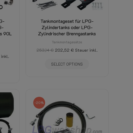
G-
Tankmontageset für LPG-
G-
Zylindertanks oder LPG-
ks 90L
Zylindrischer Brenngastanks
Tankmontagesätze
253,14 €
202,52 €
Steuer inkl.
inkl.
SELECT OPTIONS
-20%