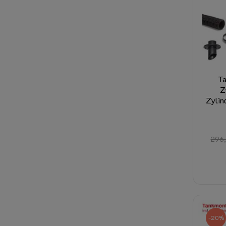
T
Z
Zylin
296
-20%