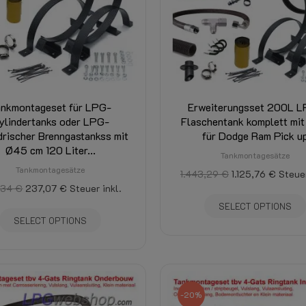
ankmontageset für LPG-
Erweiterungsset 200L 
ylindertanks oder LPG-
Flaschentank komplett mit
drischer Brenngastankss mit
für Dodge Ram Pick u
Ø45 cm 120 Liter...
Tankmontagesätze
Tankmontagesätze
1.443,29 €
1.125,76 €
Steuer
,34 €
237,07 €
Steuer inkl.
SELECT OPTIONS
SELECT OPTIONS
-20%