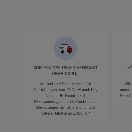
ente si è
porto.
00 circa
lle 7.50 il
 consegnato
rovveduto
camente il
o un
egnalazione.
efficienza ed
e. Bravi!
KOSTENLOSE PAKETVERSAND
H
ÜBER €220,-
Kostenloser Paketversand für
Wir 
Bestellungen über 220,- € nach BE,
unsere 
NL und DE. Rabatte auf
Rabatt
Paketsendungen ins EU-Ausland bei
Bestellungen ab 150,- € und noch
höhere Rabatte ab 250,- € *
Weiterlesen