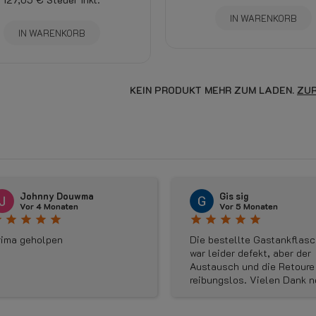
IN WARENKORB
IN WARENKORB
KEIN PRODUKT MEHR ZUM LADEN.
ZUR
Johnny Douwma
Gis sig
Vor 4 Monaten
Vor 5 Monaten
r
star
star
star
star
star
star
star
star
star
rima geholpen
Die bestellte Gastankflas
war leider defekt, aber der
Austausch und die Retoure 
reibungslos. Vielen Dank 
mal für die gute Kommunika
und die schnelle