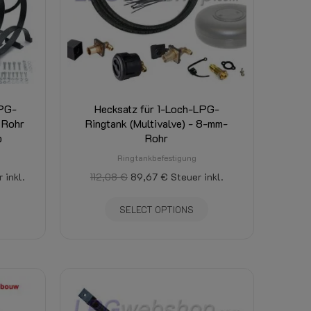
LPG-
Hecksatz für 1-Loch-LPG-
 Rohr
Ringtank (Multivalve) - 8-mm-
p
Rohr
Ringtankbefestigung
 inkl.
112,08 €
89,67 €
Steuer inkl.
SELECT OPTIONS