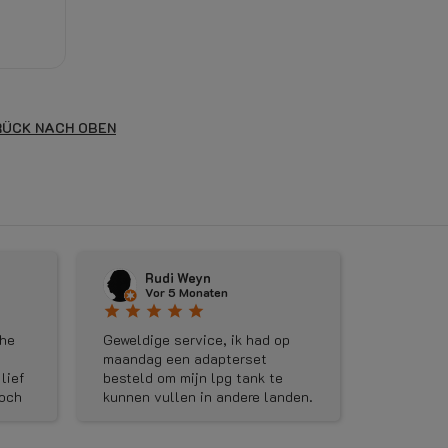
ÜCK NACH OBEN
〈
Rudi Weyn
Pit
Vor 5 Monaten
Vor
star
star
star
star
star
star
star
star
che
Geweldige service, ik had op
Excellent
maandag een adapterset
qualité, l
lief
besteld om mijn lpg tank te
personne
noch
kunnen vullen in andere landen.
l'écoute,
tion
Dinsdag in de namiddag
rapides, 
aangekomen maar eerst ’s