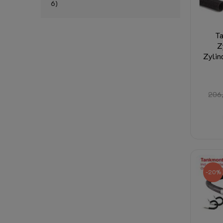
6
T
Z
Zylin
206
-20%