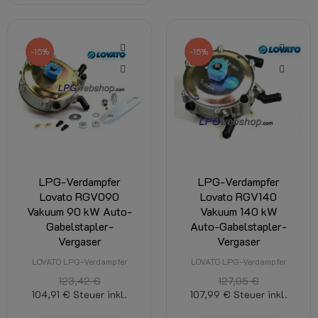
-15%
-15%
LPG-Verdampfer
LPG-Verdampfer
Lovato RGV090
Lovato RGV140
Vakuum 90 kW Auto-
Vakuum 140 kW
Gabelstapler-
Auto-Gabelstapler-
Vergaser
Vergaser
LOVATO LPG-Verdampfer
LOVATO LPG-Verdampfer
123,42 €
127,05 €
104,91 €
Steuer inkl.
107,99 €
Steuer inkl.