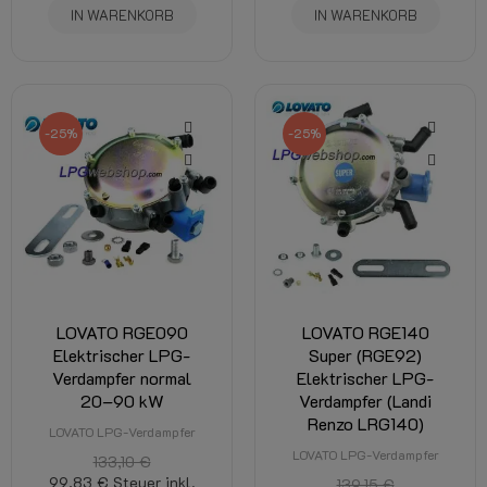
IN WARENKORB
IN WARENKORB
-25%
-25%
LOVATO RGE090
LOVATO RGE140
Elektrischer LPG-
Super (RGE92)
Verdampfer normal
Elektrischer LPG-
20–90 kW
Verdampfer (Landi
Renzo LRG140)
LOVATO LPG-Verdampfer
LOVATO LPG-Verdampfer
133,10 €
99,83 €
Steuer inkl.
139,15 €