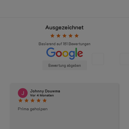
Ausgezeichnet
star
star
star
star
star
Basierend auf
181
Bewertungen
Bewertung abgeben
Johnny Douwma
Vor 4 Monaten
star
star
star
star
star
Prima geholpen