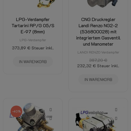
LPG-Verdampfer
CNG Druckregler
Tartarini RP/G 05/S
Landi Renzo NG2-2
E-97 (8mm)
(536800028) mit
integriertem Gasventil
LPG-Verdampfer
und Manometer
373,89 €
Steuer inkl.
LANDI RENZO Verdampfer
387,20 €
IN WARENKORB
232,32 €
Steuer inkl.
IN WARENKORB
-40%