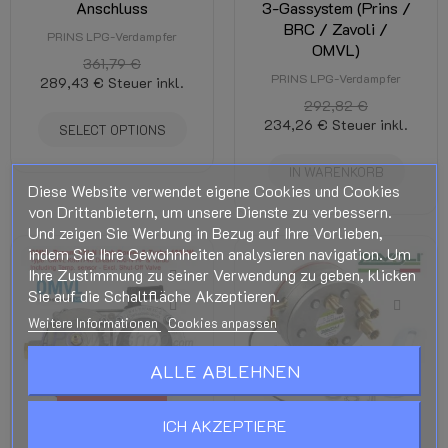
Anschluss
3-Gassystem (Prins /
BRC / Zavoli /
PRINS LPG-Verdampfer
OMVL)
361,79 €
PRINS LPG-Verdampfer
289,43 €
Steuer inkl.
292,82 €
234,26 €
Steuer inkl.
SELECT OPTIONS
IN WARENKORB
Diese Website verwendet eigene Cookies und Cookies
von Drittanbietern, um unsere Dienste zu verbessern.
Und zeigen Sie Werbung in Bezug auf Ihre Vorlieben,
indem Sie Ihre Gewohnheiten analysieren navigation. Um
Ihre Zustimmung zu seiner Verwendung zu geben, klicken
Sie auf die Schaltfläche Akzeptieren.
Weitere Informationen
Cookies anpassen
ALLE ABLEHNEN
AUSVERKAUFT
ICH AKZEPTIERE