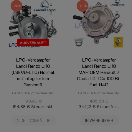
-20%
-21%
AUSVERKAUFT
LPG-Verdampfer
LPG-Verdampfer
Landi Renzo LI10
Landi Renzo LI18
(LSE98-LI10) Normal
MAP OEM Renault /
mit integriertem
Dacia 1.0 TCe 100 Bi-
Gasventil
Fuel H4D
LANDI RENZO Verdampfer
LANDI RENZO Verdampfer
193,60 €
435,60 €
154,88 €
Steuer inkl.
344,12 €
Steuer inkl.
NICHT VORRÄTTIG
IN WARENKORB