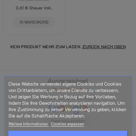
0,61 €
Steuer inkl.
IN WARENKORB
KEIN PRODUKT MEHR ZUM LADEN.
ZURÜCK NACH OBEN
Ausgezeichnet
Diese Website verwendet eigene Cookies und Cookies
von Drittanbietern, um unsere Dienste zu verbessern.
star
star
star
star
star
Und zeigen Sie Werbung in Bezug auf Ihre Vorlieben,
Basierend auf
181
Bewertungen
indem Sie Ihre Gewohnheiten analysieren navigation. Um
Ihre Zustimmung zu seiner Verwendung zu geben, klicken
Sie auf die Schaltfläche Akzeptieren.
Bewertung abgeben
Weitere Informationen
Cookies anpassen