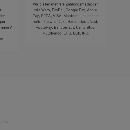
maar als het dan op deze
Wir bieten mehrere Zahlungsmethoden
manier opgelost word...
r
wie Wero, PayPal, Google Pay, Apple
geweldig, nog nooit
der
Pay, SEPA, VISA, Mastcard und andere
meegemaakt met een webshop.
gen
nationale wie iDeal, Bancontact, Nexi,
Doe zo voort jongens, jullie zijn
nummer?
PostePay, Bancontact, Carte Blue,
die 5 sterren meer dan waard.
Multibanco, EPS, Blik, IN3.
Bedankt.
en.
Weiterlesen
agen.