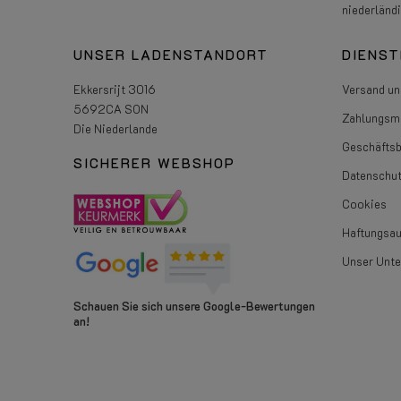
niederländ
UNSER LADENSTANDORT
DIENST
Ekkersrijt 3016
Versand un
5692CA SON
Zahlungsmö
Die Niederlande
Geschäfts
SICHERER WEBSHOP
Datenschut
Cookies
Haftungsa
Unser Unt
Schauen Sie sich unsere Google-Bewertungen
an!