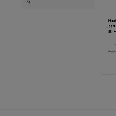
6
Nac
Gasfl
80 %
477