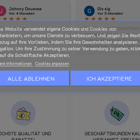
Johnny Douwma
Gis sig
Vor 4 Monaten
Vor 5 Monaten
r
star
star
star
star
star
star
star
star
star
rima geholpen
Die bestellte Gastankflas
se Website verwendet eigene Cookies und Cookies von
war leider defekt, aber der
tanbietern, um unsere Dienste zu verbessern. Und zeigen Sie Wer
Austausch und die Retoure 
ezug auf Ihre Vorlieben, indem Sie Ihre Gewohnheiten analysieren
reibungslos. Vielen Dank 
igation. Um Ihre Zustimmung zu seiner Verwendung zu geben, klic
mal für die gute Kommunika
auf die Schaltfläche Akzeptieren.
und die schnelle
ere Informationen
Cookies anpassen
Ersatzlieferung . Den Shop
kann ich wirklich vorbehalt
empfehlen.
ALLE ABLEHNEN
ICH AKZEPTIERE
ÖCHSTE QUALITÄT UND
GESCHÄFTSKUNDEN KA
RABATTE!
HIER MWST-FREI EIN