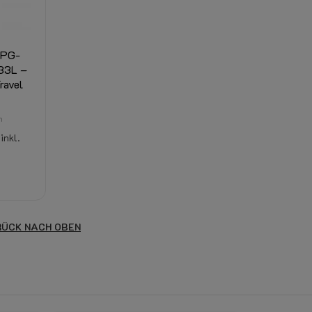
LPG-
 33L –
ravel
n
inkl.
ÜCK NACH OBEN
〈