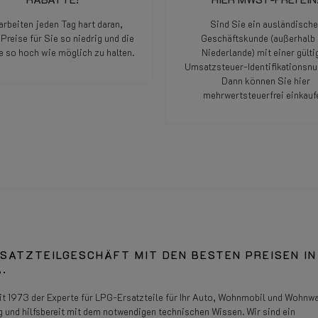
arbeiten jeden Tag hart daran,
Sind Sie ein ausländische
Preise für Sie so niedrig und die
Geschäftskunde (außerhalb 
e so hoch wie möglich zu halten.
Niederlande) mit einer gülti
Umsatzsteuer-Identifikations
Dann können Sie hier
Weiterlesen
mehrwertsteuerfrei einkauf
Weiterlesen
SATZTEILGESCHÄFT MIT DEN BESTEN PREISEN IN
.
eit 1973 der Experte für LPG-Ersatzteile für Ihr Auto, Wohnmobil und Wohnw
g und hilfsbereit mit dem notwendigen technischen Wissen. Wir sind ein