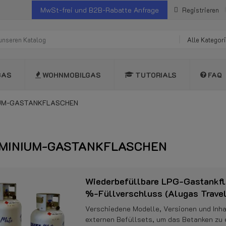
MwSt-frei und B2B-Rabatte Anfrage
Registrieren
Alle Kategor
GAS
WOHNMOBILGAS
TUTORIALS
FAQ
UM-GASTANKFLASCHEN
MINIUM-GASTANKFLASCHEN
Wiederbefüllbare LPG-Gastankfl
%-Füllverschluss (Alugas Trave
Verschiedene Modelle, Versionen und Inha
externen Befüllsets, um das Betanken zu