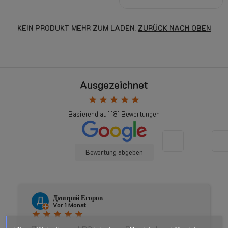
KEIN PRODUKT MEHR ZUM LADEN.
ZURÜCK NACH OBEN
Ausgezeichnet
star
star
star
star
star
Basierend auf
181
Bewertungen
Bewertung abgeben
Дмитрий Егоров
Vor 1 Monat
star
star
star
star
star