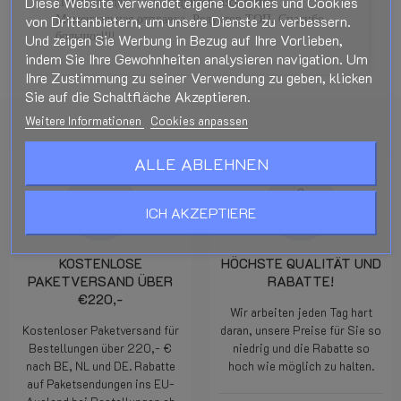
Diese Website verwendet eigene Cookies und Cookies
Покупал здесь LPG редуктор. Все супер!
Моментальная отправка. Редуктор ТОП. Спасибо
von Drittanbietern, um unsere Dienste zu verbessern.
большое!!!!
Und zeigen Sie Werbung in Bezug auf Ihre Vorlieben,
indem Sie Ihre Gewohnheiten analysieren navigation. Um
Ihre Zustimmung zu seiner Verwendung zu geben, klicken
Sie auf die Schaltfläche Akzeptieren.
Weitere Informationen
Cookies anpassen
ALLE ABLEHNEN
ICH AKZEPTIERE
KOSTENLOSE
HÖCHSTE QUALITÄT UND
PAKETVERSAND ÜBER
RABATTE!
€220,-
Wir arbeiten jeden Tag hart
Kostenloser Paketversand für
daran, unsere Preise für Sie so
Bestellungen über 220,- €
niedrig und die Rabatte so
nach BE, NL und DE. Rabatte
hoch wie möglich zu halten.
auf Paketsendungen ins EU-