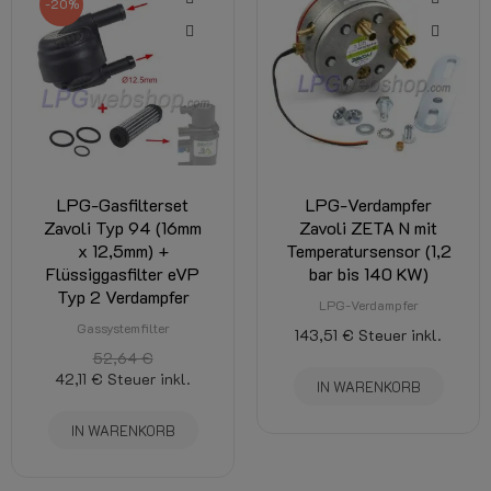
-20%
LPG-Gasfilterset
LPG-Verdampfer
Zavoli Typ 94 (16mm
Zavoli ZETA N mit
x 12,5mm) +
Temperatursensor (1,2
Flüssiggasfilter eVP
bar bis 140 KW)
Typ 2 Verdampfer
LPG-Verdampfer
Gassystemfilter
143,51 €
Steuer inkl.
52,64 €
42,11 €
Steuer inkl.
IN WARENKORB
IN WARENKORB