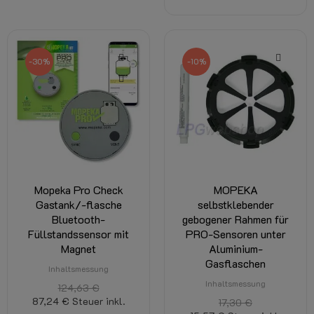
-30%
-10%
Mopeka Pro Check
MOPEKA
Gastank/-flasche
selbstklebender
Bluetooth-
gebogener Rahmen für
Füllstandssensor mit
PRO-Sensoren unter
Magnet
Aluminium-
Gasflaschen
Inhaltsmessung
Inhaltsmessung
124,63 €
87,24 €
Steuer inkl.
17,30 €