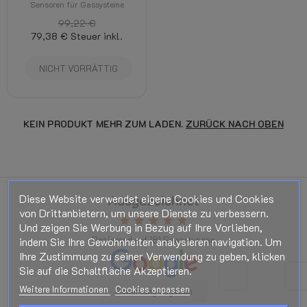
Sensoren für Gassysteme
99,22 €
79,38 €
Steuer inkl.
NICHT VORRÄTTIG
KEIN PRODUKT MEHR ZUM LADEN.
ZURÜCK NACH OBEN
Diese Website verwendet eigene Cookies und Cookies
Ausgezeichnet
von Drittanbietern, um unsere Dienste zu verbessern.
star
star
star
star
star
Und zeigen Sie Werbung in Bezug auf Ihre Vorlieben,
Basierend auf
181
Bewertungen
indem Sie Ihre Gewohnheiten analysieren navigation. Um
Ihre Zustimmung zu seiner Verwendung zu geben, klicken
Sie auf die Schaltfläche Akzeptieren.
Weitere Informationen
Cookies anpassen
Bewertung abgeben