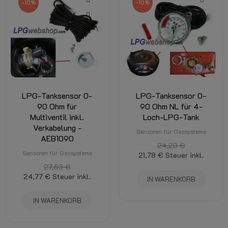
-10%
-10%
LPG-Tanksensor 0-
LPG-Tanksensor 0-
90 Ohm für
90 Ohm NL für 4-
Multiventil inkl.
Loch-LPG-Tank
Verkabelung -
Sensoren für Gassysteme
AEB1090
24,20 €
Sensoren für Gassysteme
21,78 €
Steuer inkl.
27,53 €
24,77 €
Steuer inkl.
IN WARENKORB
IN WARENKORB