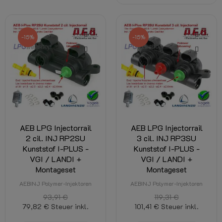
-15%
-15%
AEB LPG Injectorrail
AEB LPG Injectorrail
2 cil. INJ RP2SU
3 cil. INJ RP3SU
Kunststof I-PLUS -
Kunststof I-PLUS -
VGI / LANDI +
VGI / LANDI +
Montageset
Montageset
AEBINJ Polymer-Injektoren
AEBINJ Polymer-Injektoren
93,91 €
119,31 €
79,82 €
Steuer inkl.
101,41 €
Steuer inkl.