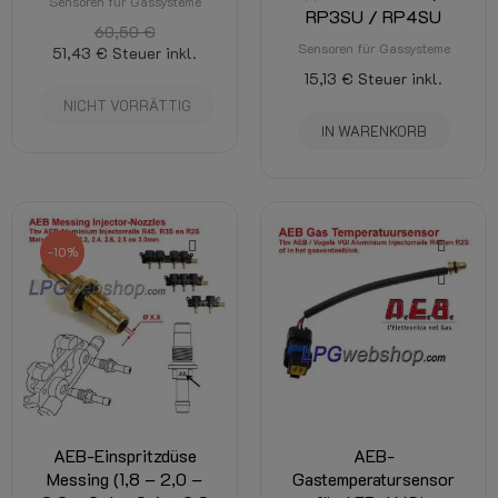
Sensoren für Gassysteme
RP3SU / RP4SU
60,50 €
Sensoren für Gassysteme
51,43 €
Steuer inkl.
15,13 €
Steuer inkl.
NICHT VORRÄTTIG
IN WARENKORB
-10%
AEB-Einspritzdüse
AEB-
Messing (1,8 – 2,0 –
Gastemperatursensor