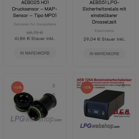
AEB025 H01
AEB551 LPG-
Drucksensor – MAP-
Sicherheitsrelais mit
Sensor – Tipo MP01
einstellbarer
Drosselzeit
Sensoren für Gassysteme
Elektroteile
68,73 €
61,86 €
Steuer inkl.
29,04 €
Steuer inkl.
IN WARENKORB
IN WARENKORB
-10%
-15%