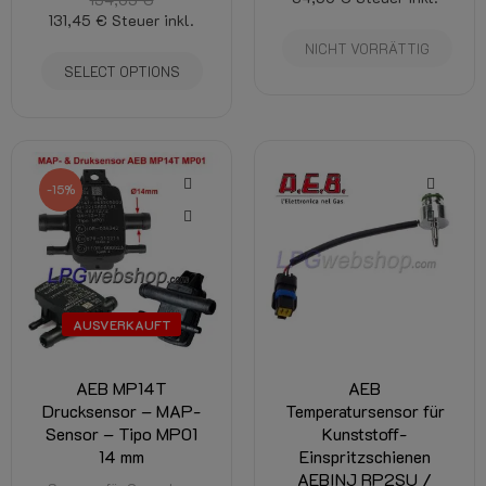
131,45 €
Steuer inkl.
NICHT VORRÄTTIG
SELECT OPTIONS
-15%
AUSVERKAUFT
AEB MP14T
AEB
Drucksensor – MAP-
Temperatursensor für
Sensor – Tipo MP01
Kunststoff-
14 mm
Einspritzschienen
AEBINJ RP2SU /