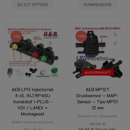
SELECT OPTIONS
IN WARENKORB
-15%
-15%
AUSVERKAUFT
AEB LPG Injectorrail
AEB MP12T
4 cil. INJ RP4SU
Drucksensor – MAP-
Kunststof I-PLUS -
Sensor – Tipo MP01
VGI / LANDI +
12 mm
Montageset
Sensoren für Gassysteme
AEBINJ Polymer-Injektoren
40,66 €
34,56 €
Steuer inkl.
154,65 €