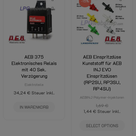
-15%
AEB 375
AEB Einspritzdüse
Elektronisches Relais
Kunststoff für AEB
mit 40 Sek.
INJ EVO
Verzögerung
Einspritzdüsen
(RP2SU, RP3SU,
Elektroteile
RP4SU)
34,24 €
Steuer inkl.
AEBINJ Polymer-Injektoren
1,69 €
IN WARENKORB
1,44 €
Steuer inkl.
SELECT OPTIONS