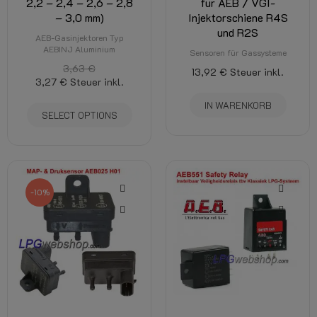
2,2 – 2,4 – 2,6 – 2,8
für AEB / VGI-
– 3,0 mm)
Injektorschiene R4S
und R2S
AEB-Gasinjektoren Typ
AEBINJ Aluminium
Sensoren für Gassysteme
3,63 €
13,92 €
Steuer inkl.
3,27 €
Steuer inkl.
IN WARENKORB
SELECT OPTIONS
-10%