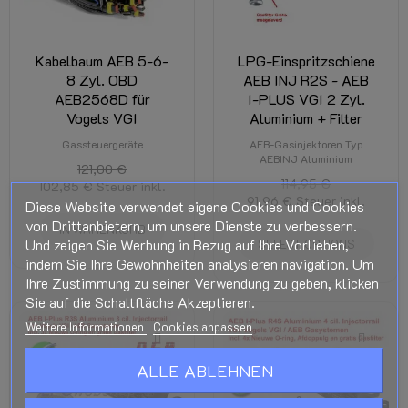
Kabelbaum AEB 5-6-
LPG-Einspritzschiene
8 Zyl. OBD
AEB INJ R2S - AEB
AEB2568D für
I-PLUS VGI 2 Zyl.
Vogels VGI
Aluminium + Filter
Gassteuergeräte
AEB-Gasinjektoren Typ
AEBINJ Aluminium
121,00 €
114,95 €
102,85 €
Steuer inkl.
91,96 €
Steuer inkl.
Diese Website verwendet eigene Cookies und Cookies
von Drittanbietern, um unsere Dienste zu verbessern.
IN WARENKORB
Und zeigen Sie Werbung in Bezug auf Ihre Vorlieben,
SELECT OPTIONS
indem Sie Ihre Gewohnheiten analysieren navigation. Um
Ihre Zustimmung zu seiner Verwendung zu geben, klicken
Sie auf die Schaltfläche Akzeptieren.
Weitere Informationen
Cookies anpassen
ALLE ABLEHNEN