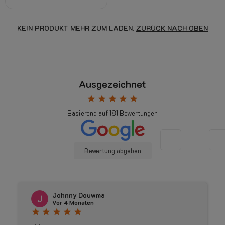
KEIN PRODUKT MEHR ZUM LADEN.
ZURÜCK NACH OBEN
Ausgezeichnet
star
star
star
star
star
Basierend auf
181
Bewertungen
Bewertung abgeben
Johnny Douwma
Vor 4 Monaten
star
star
star
star
star