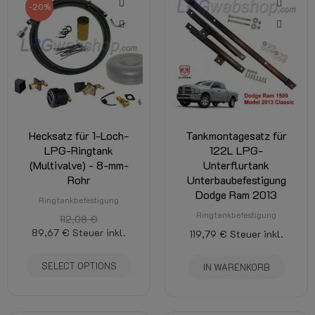
-20%
Hecksatz für 1-Loch-
Tankmontagesatz für
LPG-Ringtank
122L LPG-
(Multivalve) - 8-mm-
Unterflurtank
Rohr
Unterbaubefestigung
Dodge Ram 2013
Ringtankbefestigung
Ringtankbefestigung
112,08 €
89,67 €
Steuer inkl.
119,79 €
Steuer inkl.
SELECT OPTIONS
IN WARENKORB