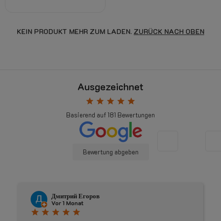
KEIN PRODUKT MEHR ZUM LADEN.
ZURÜCK NACH OBEN
Ausgezeichnet
star
star
star
star
star
Basierend auf
181
Bewertungen
Bewertung abgeben
Дмитрий Егоров
Vor 1 Monat
star
star
star
star
star