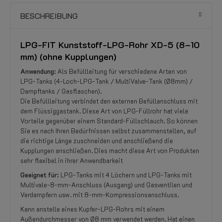
BESCHREIBUNG
LPG-FIT Kunststoff-LPG-Rohr XD-5 (8–10
mm) (ohne Kupplungen)
Anwendung:
Als Befüllleitung für verschiedene Arten von
LPG-Tanks (4-Loch-LPG-Tank / MultiValve-Tank (Ø8mm) /
Dampftanks / Gasflaschen).
Die Befüllleitung verbindet den externen Befüllanschluss mit
dem Flüssiggastank. Diese Art von LPG-Füllrohr hat viele
Vorteile gegenüber einem Standard-Füllschlauch. So können
Sie es nach Ihren Bedürfnissen selbst zusammenstellen, auf
die richtige Länge zuschneiden und anschließend die
Kupplungen anschließen. Dies macht diese Art von Produkten
sehr flexibel in ihrer Anwendbarkeit
Geeignet für:
LPG-Tanks mit 4 Löchern und LPG-Tanks mit
Multivale-8-mm-Anschluss (Ausgang) und Gasventilen und
Verdampfern usw. mit 8-mm-Kompressionsanschluss.
Kann anstelle eines Kupfer-LPG-Rohrs mit einem
Außendurchmesser von Ø8 mm verwendet werden. Hat einen