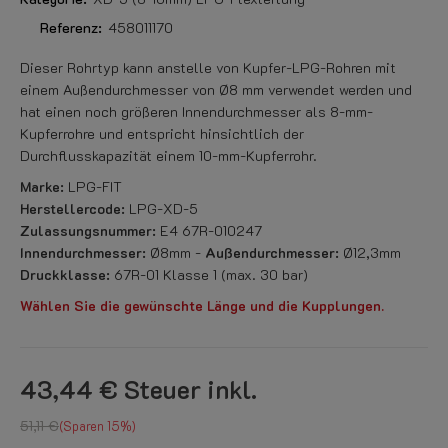
Referenz:
458011170
Dieser Rohrtyp kann anstelle von Kupfer-LPG-Rohren mit
einem Außendurchmesser von Ø8 mm verwendet werden und
hat einen noch größeren Innendurchmesser als 8-mm-
Kupferrohre und entspricht hinsichtlich der
Durchflusskapazität einem 10-mm-Kupferrohr.
Marke:
LPG-FIT
Herstellercode:
LPG-XD-5
Zulassungsnummer:
E4 67R-010247
Innendurchmesser:
Ø8mm -
Außendurchmesser:
Ø12,3mm
Druckklasse:
67R-01 Klasse 1 (max. 30 bar)
Wählen Sie die gewünschte Länge und die Kupplungen.
43,44 €
Steuer inkl.
51,11 €
Sparen 15%