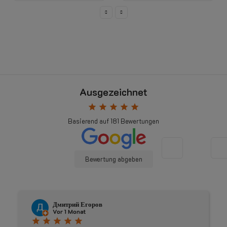
Ausgezeichnet
star
star
star
star
star
Basierend auf
181
Bewertungen
Bewertung abgeben
Johnny Douwma
Vor 4 Monaten
star
star
star
star
star