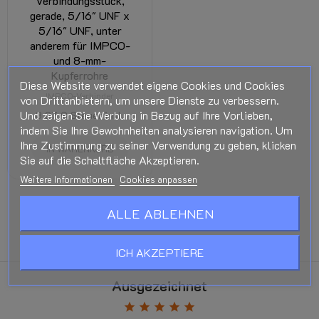
Verbindungsstück,
gerade, 5/16" UNF x
5/16" UNF, unter
anderem für IMPCO-
und 8-mm-
Kupferrohre
Diese Website verwendet eigene Cookies und Cookies
IMPCO-Verbinder
von Drittanbietern, um unsere Dienste zu verbessern.
Und zeigen Sie Werbung in Bezug auf Ihre Vorlieben,
3,27 €
Steuer inkl.
indem Sie Ihre Gewohnheiten analysieren navigation. Um
Ihre Zustimmung zu seiner Verwendung zu geben, klicken
IN WARENKORB
Sie auf die Schaltfläche Akzeptieren.
Weitere Informationen
Cookies anpassen
KEIN PRODUKT MEHR ZUM LADEN.
ZURÜCK NACH OBEN
ALLE ABLEHNEN
ICH AKZEPTIERE
Ausgezeichnet
star
star
star
star
star