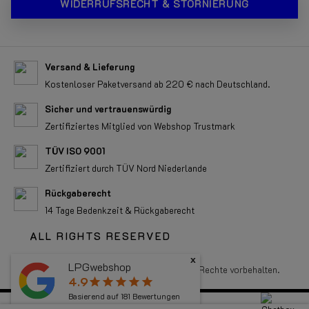
WIDERRUFSRECHT & STORNIERUNG
Versand & Lieferung
Kostenloser Paketversand ab 220 € nach Deutschland.
Sicher und vertrauenswürdig
Zertifiziertes Mitglied von Webshop Trustmark
TÜV ISO 9001
Zertifiziert durch TÜV Nord Niederlande
Rückgaberecht
14 Tage Bedenkzeit & Rückgaberecht
ALL RIGHTS RESERVED
x
LPGwebshop
Copyright 2026 LPGwebshop.com - Alle Rechte vorbehalten.
4.9
star
star
star
star
star
Basierend auf
181
Bewertungen