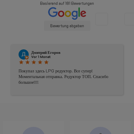
Basierend auf
181
Bewertungen
Bewertung abgeben
Дмитрий Егоров
Vor 1 Monat
star
star
star
star
star
Покупал здесь LPG редуктор. Все супер!
Моментальная отправка. Редуктор ТОП. Спасибо
большое!!!!