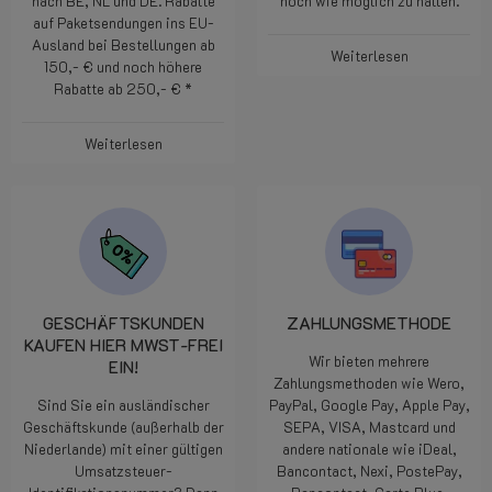
nach BE, NL und DE. Rabatte
hoch wie möglich zu halten.
auf Paketsendungen ins EU-
Ausland bei Bestellungen ab
Weiterlesen
150,- € und noch höhere
Rabatte ab 250,- € *
Weiterlesen
GESCHÄFTSKUNDEN
ZAHLUNGSMETHODE
KAUFEN HIER MWST-FREI
Wir bieten mehrere
EIN!
Zahlungsmethoden wie Wero,
Sind Sie ein ausländischer
PayPal, Google Pay, Apple Pay,
Geschäftskunde (außerhalb der
SEPA, VISA, Mastcard und
Niederlande) mit einer gültigen
andere nationale wie iDeal,
Umsatzsteuer-
Bancontact, Nexi, PostePay,