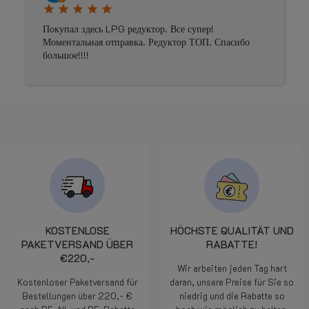
star
star
star
star
star
Покупал здесь LPG редуктор. Все супер!
Моментальная отправка. Редуктор ТОП. Спасибо
большое!!!!
KOSTENLOSE
HÖCHSTE QUALITÄT UND
PAKETVERSAND ÜBER
RABATTE!
€220,-
Wir arbeiten jeden Tag hart
Kostenloser Paketversand für
daran, unsere Preise für Sie so
Bestellungen über 220,- €
niedrig und die Rabatte so