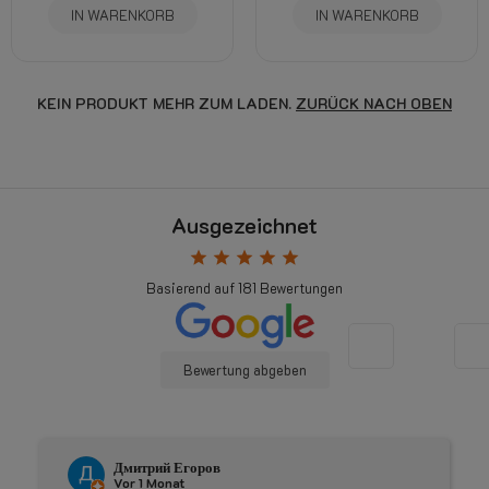
IN WARENKORB
IN WARENKORB
KEIN PRODUKT MEHR ZUM LADEN.
ZURÜCK NACH OBEN
Ausgezeichnet
star
star
star
star
star
Basierend auf
181
Bewertungen
Bewertung abgeben
Дмитрий Егоров
Vor 1 Monat