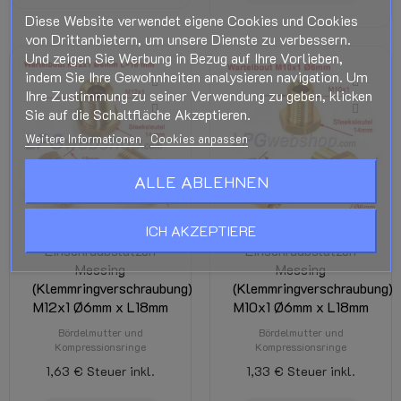
Diese Website verwendet eigene Cookies und Cookies
von Drittanbietern, um unsere Dienste zu verbessern.
Und zeigen Sie Werbung in Bezug auf Ihre Vorlieben,
indem Sie Ihre Gewohnheiten analysieren navigation. Um
Ihre Zustimmung zu seiner Verwendung zu geben, klicken
Sie auf die Schaltfläche Akzeptieren.
Weitere Informationen
Cookies anpassen
ALLE ABLEHNEN
ICH AKZEPTIERE
Einschraubstutzen
Einschraubstutzen
Messing
Messing
(Klemmringverschraubung)
(Klemmringverschraubung)
M12x1 Ø6mm x L18mm
M10x1 Ø6mm x L18mm
Bördelmutter und
Bördelmutter und
Kompressionsringe
Kompressionsringe
1,63 €
Steuer inkl.
1,33 €
Steuer inkl.