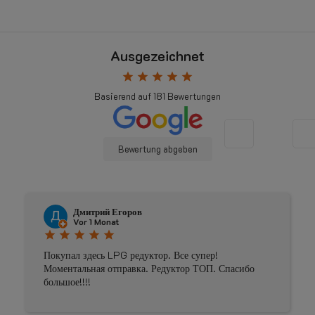
Ausgezeichnet
star
star
star
star
star
Basierend auf
181
Bewertungen
Bewertung abgeben
Johnny Douwma
Vor 4 Monaten
star
star
star
star
star
Prima geholpen