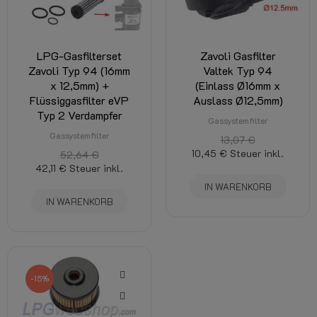
LPG-Gasfilterset
Zavoli Gasfilter
Zavoli Typ 94 (16mm
Valtek Typ 94
x 12,5mm) +
(Einlass Ø16mm x
Flüssiggasfilter eVP
Auslass Ø12,5mm)
Typ 2 Verdampfer
Gassystemfilter
Gassystemfilter
13,07 €
10,45 €
Steuer inkl.
52,64 €
42,11 €
Steuer inkl.
IN WARENKORB
IN WARENKORB
-15%