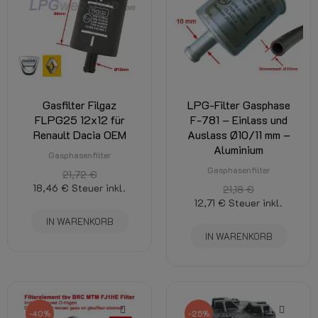
Gasfilter Filgaz
LPG-Filter Gasphase
FLPG25 12x12 für
F-781 – Einlass und
Renault Dacia OEM
Auslass Ø10/11 mm –
Aluminium
Gasphasenfilter
Gasphasenfilter
21,72 €
18,46 €
Steuer inkl.
21,18 €
12,71 €
Steuer inkl.
IN WARENKORB
IN WARENKORB
-40%
-25%