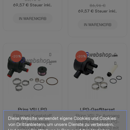
69,57 €
Steuer inkl.
86,96 €
69,57 €
Steuer inkl.
IN WARENKORB
IN WARENKORB
-20%
-20%
Prins VSI LPG
LPG-Gasfilterset
Filterset Kunststoff
Prins VSI 2x Ausgang
Diese Website verwendet eigene Cookies und Cookies
mit 2 Ausgängen
16x12x12mm für LPG-
von Drittanbietern, um unsere Dienste zu verbessern.
(180/80044)
Filter Prins VSI-3 mit