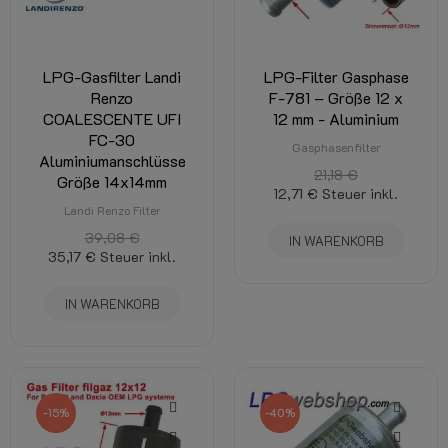
LPG-Gasfilter Landi
LPG-Filter Gasphase
Renzo
F-781 – Größe 12 x
COALESCENTE UFI
12 mm - Aluminium
FC-30
Gasphasenfilter
Aluminiumanschlüsse
21,18 €
Größe 14x14mm
12,71 €
Steuer inkl.
Landi Renzo Filter
39,08 €
IN WARENKORB
35,17 €
Steuer inkl.
IN WARENKORB
-15%
-40%