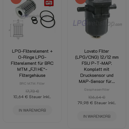
LPG-Filterelement +
Lovato Filter
O-Ringe LPG-
(LPG/CNG) 12/12 mm
Filterelement für BRC
FSU P-T-MAP.
MTM „FJ1 HE“-
Komplett mit
Filtergehäuse
Drucksensor und
MAP-Sensor für...
BRC M.TM. Filter
Gasphasenfilter
17,73 €
10,64 €
Steuer inkl.
106,64 €
79,98 €
Steuer inkl.
IN WARENKORB
IN WARENKORB