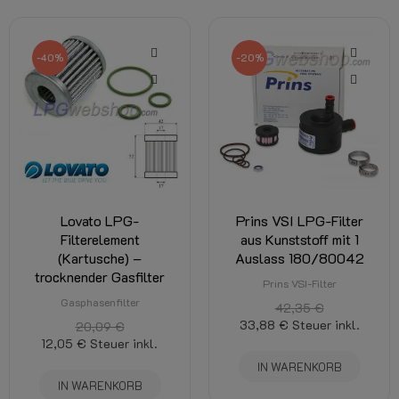
-40%
-20%
Lovato LPG-
Prins VSI LPG-Filter
Filterelement
aus Kunststoff mit 1
(Kartusche) –
Auslass 180/80042
trocknender Gasfilter
Prins VSI-Filter
Gasphasenfilter
42,35 €
33,88 €
Steuer inkl.
20,09 €
12,05 €
Steuer inkl.
IN WARENKORB
IN WARENKORB