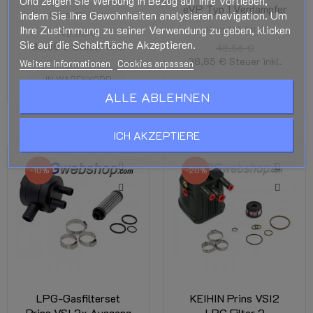
Und zeigen Sie Werbung in Bezug auf Ihre Vorlieben,
eVP Typ 1 Verdampfer
indem Sie Ihre Gewohnheiten analysieren navigation. Um
Prins VSI-Filter
Ihre Zustimmung zu seiner Verwendung zu geben, klicken
Prins VSI-Filter
42,35 €
Sie auf die Schaltfläche Akzeptieren.
33,88 €
Steuer inkl.
48,56 €
38,85 €
Steuer inkl.
Weitere Informationen
Cookies anpassen
IN WARENKORB
IN WARENKORB
ALLE ABLEHNEN
ICH AKZEPTIERE
-10%
-20%
LPG-Gasfilterset
KEIHIN Prins VSI2
Prins VSI 2x Ausgang
LPG Filter 2