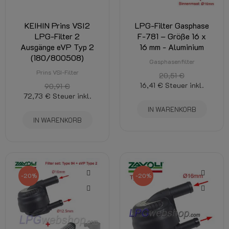
KEIHIN Prins VSI2
LPG-Filter Gasphase
LPG-Filter 2
F-781 – Größe 16 x
Ausgänge eVP Typ 2
16 mm - Aluminium
(180/800508)
Gasphasenfilter
Prins VSI-Filter
20,51 €
16,41 €
Steuer inkl.
90,91 €
72,73 €
Steuer inkl.
IN WARENKORB
IN WARENKORB
-20%
-20%