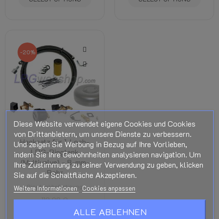
-20%
Diese Website verwendet eigene Cookies und Cookies
von Drittanbietern, um unsere Dienste zu verbessern.
Hecksatz für 1-Loch-
Und zeigen Sie Werbung in Bezug auf Ihre Vorlieben,
LPG-Ringtank
indem Sie Ihre Gewohnheiten analysieren navigation. Um
(Multivalve) - 8-mm-
Ihre Zustimmung zu seiner Verwendung zu geben, klicken
Rohr
Sie auf die Schaltfläche Akzeptieren.
Ringtankbefestigung
Weitere Informationen
Cookies anpassen
112,08 €
89,67 €
Steuer inkl.
ALLE ABLEHNEN