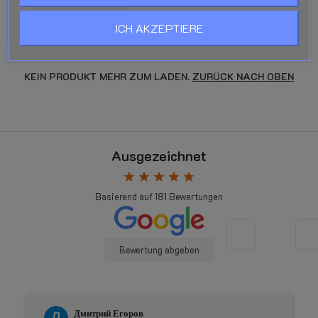
SELECT OPTIONS
ICH AKZEPTIERE
KEIN PRODUKT MEHR ZUM LADEN.
ZURÜCK NACH OBEN
Ausgezeichnet
star
star
star
star
star
Basierend auf
181
Bewertungen
Bewertung abgeben
Дмитрий Егоров