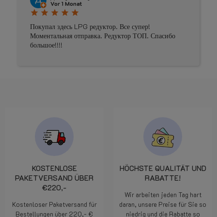
Vor 1 Monat
star
star
star
star
star
Покупал здесь LPG редуктор. Все супер!
Моментальная отправка. Редуктор ТОП. Спасибо
большое!!!!
KOSTENLOSE
HÖCHSTE QUALITÄT UND
PAKETVERSAND ÜBER
RABATTE!
€220,-
Wir arbeiten jeden Tag hart
Kostenloser Paketversand für
daran, unsere Preise für Sie so
Bestellungen über 220,- €
niedrig und die Rabatte so