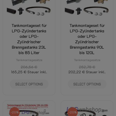
Tankmontageset für
Tankmontageset für
LPG-Zylindertanks
LPG-Zylindertanks
oder LPG-
oder LPG-
Zylindrischer
Zylindrischer
Brenngastanks 23L
Brenngastanks 90L
bis 85 Liter
bis 120L
Tankmontagesätze
Tankmontagesätze
206,56 €
252,78 €
165,25 €
Steuer inkl.
202,22 €
Steuer inkl.
SELECT OPTIONS
SELECT OPTIONS
-20%
-20%