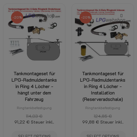
-20%
-20%
Tankmontageset für
Tankmontageset für
LPG-Radmuldentanks
LPG-Radmuldentanks
in Ring 4 Löcher -
in Ring 4 Löcher -
hängt unter dem
Installation
Fahrzeug
(Reserveradschale)
Ringtankbefestigung
Ringtankbefestigung
114,03 €
124,85 €
91,22 €
Steuer inkl.
99,88 €
Steuer inkl.
SELECT OPTIONS
SELECT OPTIONS