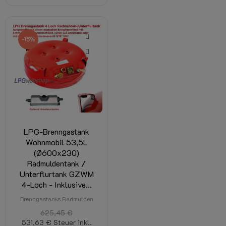
-15%
LPG-Brenngastank
Wohnmobil 53,5L
(Ø600x230)
Radmuldentank /
Unterflurtank GZWM
4-Loch - Inklusive...
Brenngastanks Radmulden
625,45 €
531,63 €
Steuer inkl.