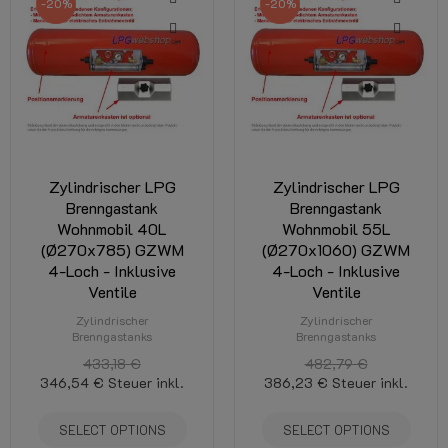
-20%
-20%
Zylindrischer LPG
Zylindrischer LPG
Brenngastank
Brenngastank
Wohnmobil 40L
Wohnmobil 55L
(Ø270x785) GZWM
(Ø270x1060) GZWM
4-Loch - Inklusive
4-Loch - Inklusive
Ventile
Ventile
Zylindrischer
Zylindrischer
Brenngastanks
Brenngastanks
433,18 €
482,79 €
346,54 €
Steuer inkl.
386,23 €
Steuer inkl.
SELECT OPTIONS
SELECT OPTIONS