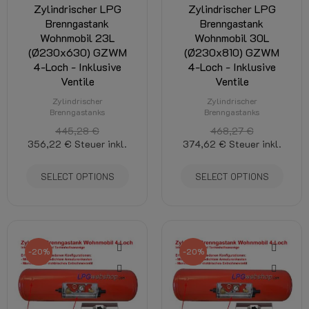
Zylindrischer LPG
Zylindrischer LPG
Brenngastank
Brenngastank
Wohnmobil 23L
Wohnmobil 30L
(Ø230x630) GZWM
(Ø230x810) GZWM
4-Loch - Inklusive
4-Loch - Inklusive
Ventile
Ventile
Zylindrischer
Zylindrischer
Brenngastanks
Brenngastanks
445,28 €
468,27 €
356,22 €
Steuer inkl.
374,62 €
Steuer inkl.
SELECT OPTIONS
SELECT OPTIONS
-20%
-20%