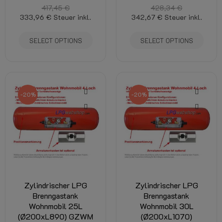
417,45 €
428,34 €
333,96 €
Steuer inkl.
342,67 €
Steuer inkl.
SELECT OPTIONS
SELECT OPTIONS
-20%
-20%
Zylindrischer LPG
Zylindrischer LPG
Brenngastank
Brenngastank
Wohnmobil 25L
Wohnmobil 30L
(Ø200xL890) GZWM
(Ø200xL1070)