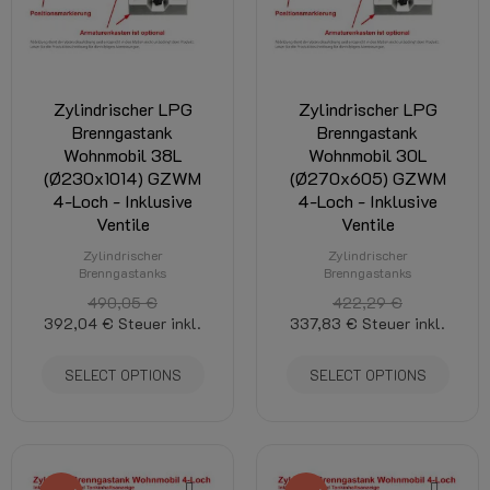
Zylindrischer LPG
Zylindrischer LPG
Brenngastank
Brenngastank
Wohnmobil 38L
Wohnmobil 30L
(Ø230x1014) GZWM
(Ø270x605) GZWM
4-Loch - Inklusive
4-Loch - Inklusive
Ventile
Ventile
Zylindrischer
Zylindrischer
Brenngastanks
Brenngastanks
490,05 €
422,29 €
392,04 €
Steuer inkl.
337,83 €
Steuer inkl.
SELECT OPTIONS
SELECT OPTIONS