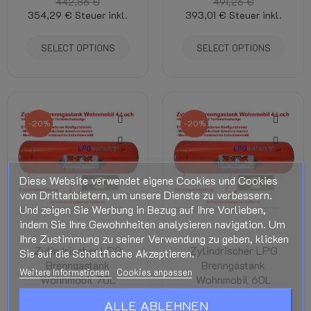
442,86 €
491,26 €
354,29 €
Steuer inkl.
393,01 €
Steuer inkl.
SELECT OPTIONS
SELECT OPTIONS
-20%
-20%
Diese Website verwendet eigene Cookies und Cookies
von Drittanbietern, um unsere Dienste zu verbessern.
Und zeigen Sie Werbung in Bezug auf Ihre Vorlieben,
indem Sie Ihre Gewohnheiten analysieren navigation. Um
Ihre Zustimmung zu seiner Verwendung zu geben, klicken
Zylindrischer LPG
Zylindrischer LPG
Sie auf die Schaltfläche Akzeptieren.
Brenngastank
Brenngastank
Weitere Informationen
Cookies anpassen
Wohnmobil 70L
Wohnmobil 60L
(Ø300x1085) GZWM
(Ø315xL870) GZWM
ALLE ABLEHNEN
4-Loch - Inklusive
4-Loch - Inklusive