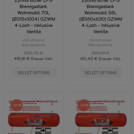
Brenngastank
Brenngastank
Wohnmobil 70L
Wohnmobil 55L
(Ø315x1004) GZWM
(Ø360x630) GZWM
4-Loch - Inklusive
4-Loch - Inklusive
Ventile
Ventile
Zylindrischer
Zylindrischer
Brenngastanks
Brenngastanks
522,72 €
513,04 €
418,18 €
Steuer inkl.
410,43 €
Steuer inkl.
SELECT OPTIONS
SELECT OPTIONS
-20%
-20%