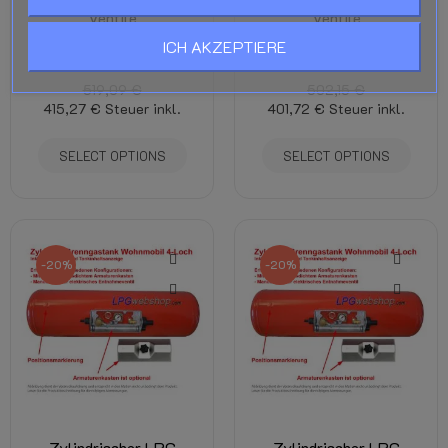
Ventile
Ventile
ICH AKZEPTIERE
Zylindrischer
Zylindrischer
Brenngastanks
Brenngastanks
519,09 €
502,15 €
415,27 €
Steuer inkl.
401,72 €
Steuer inkl.
SELECT OPTIONS
SELECT OPTIONS
-20%
-20%
Zylindrischer LPG
Zylindrischer LPG