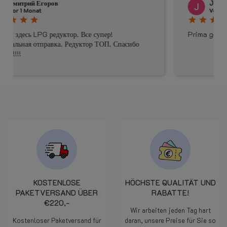
Johnny Douwma
Vor 4 Monaten
star
star
star
star
star
Prima geholpen
KOSTENLOSE
HÖCHSTE QUALITÄT UND
PAKETVERSAND ÜBER
RABATTE!
€220,-
Wir arbeiten jeden Tag hart
Kostenloser Paketversand für
daran, unsere Preise für Sie so