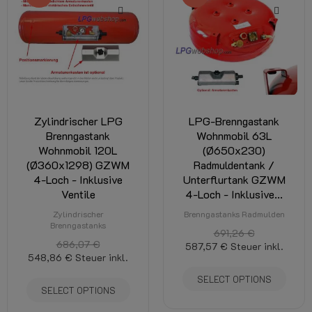
Zylindrischer LPG
LPG-Brenngastank
Brenngastank
Wohnmobil 63L
Wohnmobil 120L
(Ø650x230)
(Ø360x1298) GZWM
Radmuldentank /
4-Loch - Inklusive
Unterflurtank GZWM
Ventile
4-Loch - Inklusive...
Zylindrischer
Brenngastanks Radmulden
Brenngastanks
691,26 €
686,07 €
587,57 €
Steuer inkl.
548,86 €
Steuer inkl.
SELECT OPTIONS
SELECT OPTIONS