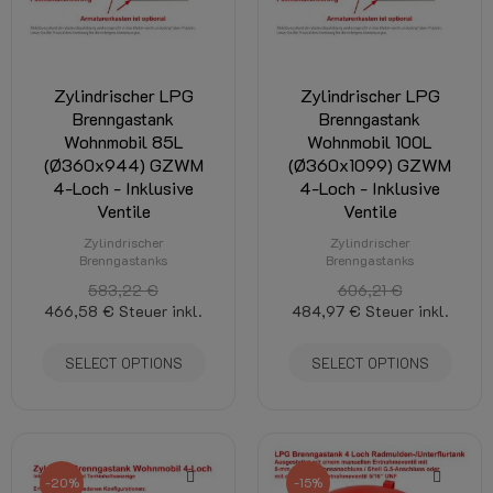
Zylindrischer LPG
Zylindrischer LPG
Brenngastank
Brenngastank
Wohnmobil 85L
Wohnmobil 100L
(Ø360x944) GZWM
(Ø360x1099) GZWM
4-Loch - Inklusive
4-Loch - Inklusive
Ventile
Ventile
Zylindrischer
Zylindrischer
Brenngastanks
Brenngastanks
583,22 €
606,21 €
466,58 €
Steuer inkl.
484,97 €
Steuer inkl.
SELECT OPTIONS
SELECT OPTIONS
-20%
-15%