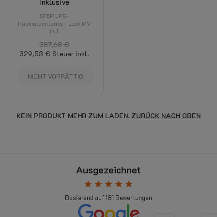
inklusive
STEP LPG-
Radmuldentanks 1-Loch MV
INT
387,68 €
329,53 €
Steuer inkl.
NICHT VORRÄTTIG
KEIN PRODUKT MEHR ZUM LADEN.
ZURÜCK NACH OBEN
Ausgezeichnet
star
star
star
star
star
Basierend auf
181
Bewertungen