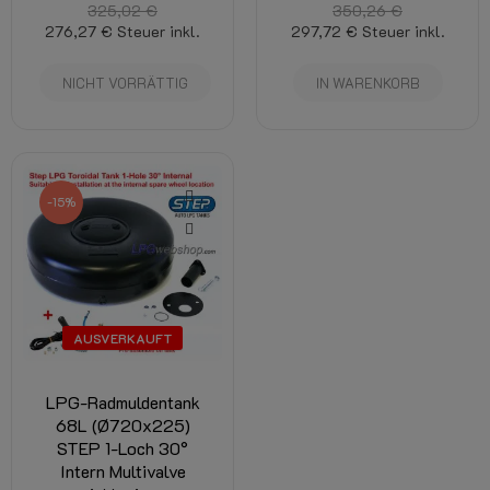
325,02 €
350,26 €
276,27 €
Steuer inkl.
297,72 €
Steuer inkl.
NICHT VORRÄTTIG
IN WARENKORB
-15%
AUSVERKAUFT
LPG-Radmuldentank
68L (Ø720x225)
STEP 1-Loch 30°
Intern Multivalve