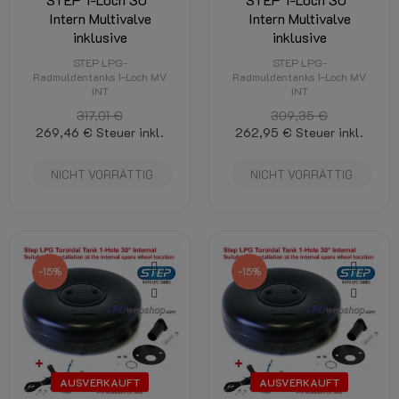
Intern Multivalve
Intern Multivalve
inklusive
inklusive
STEP LPG-
STEP LPG-
Radmuldentanks 1-Loch MV
Radmuldentanks 1-Loch MV
INT
INT
317,01 €
309,35 €
269,46 €
Steuer inkl.
262,95 €
Steuer inkl.
NICHT VORRÄTTIG
NICHT VORRÄTTIG
-15%
-15%
AUSVERKAUFT
AUSVERKAUFT