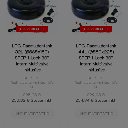
AUSVERKAUFT
AUSVERKAUFT
LPG-Radmuldentank
LPG-Radmuldentank
32L (Ø565x180)
44L (Ø580x225)
STEP 1-Loch 30°
STEP 1-Loch 30°
Intern Multivalve
Intern Multivalve
inklusive
inklusive
STEP LPG-
STEP LPG-
Radmuldentanks 1-Loch MV
Radmuldentanks 1-Loch MV
INT
INT
295,08 €
299,93 €
250,82 €
Steuer inkl.
254,94 €
Steuer inkl.
NICHT VORRÄTTIG
NICHT VORRÄTTIG