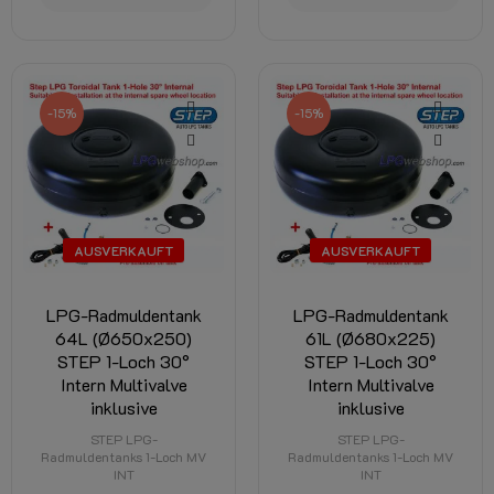
-15%
-15%
AUSVERKAUFT
AUSVERKAUFT
LPG-Radmuldentank
LPG-Radmuldentank
64L (Ø650x250)
61L (Ø680x225)
STEP 1-Loch 30°
STEP 1-Loch 30°
Intern Multivalve
Intern Multivalve
inklusive
inklusive
STEP LPG-
STEP LPG-
Radmuldentanks 1-Loch MV
Radmuldentanks 1-Loch MV
INT
INT