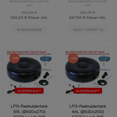
Radmuldentanks 1-Loch MV
Radmuldentanks 1-Loch MV
INT
INT
312,03 €
314,78 €
265,23 €
Steuer inkl.
267,56 €
Steuer inkl.
IN WARENKORB
NICHT VORRÄTTIG
-15%
-15%
AUSVERKAUFT
AUSVERKAUFT
LPG-Radmuldentank
LPG-Radmuldentank
59L (Ø600x270)
46L (Ø630x200)
STEP 1-Loch 30°
STEP 1-Loch 30°