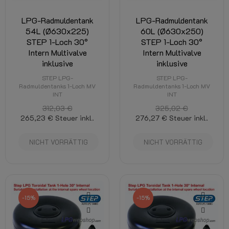
LPG-Radmuldentank
LPG-Radmuldentank
54L (Ø630x225)
60L (Ø630x250)
STEP 1-Loch 30°
STEP 1-Loch 30°
Intern Multivalve
Intern Multivalve
inklusive
inklusive
STEP LPG-
STEP LPG-
Radmuldentanks 1-Loch MV
Radmuldentanks 1-Loch MV
INT
INT
312,03 €
325,02 €
265,23 €
Steuer inkl.
276,27 €
Steuer inkl.
NICHT VORRÄTTIG
NICHT VORRÄTTIG
-15%
-15%