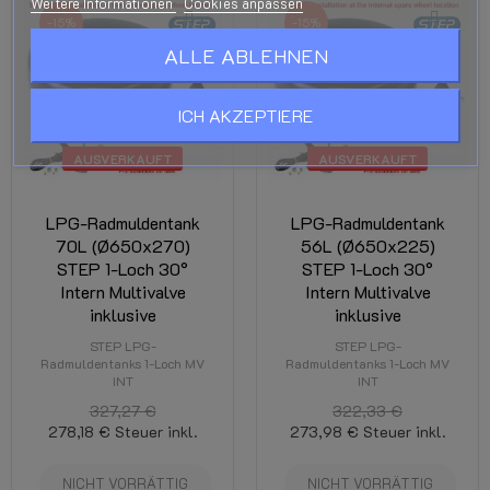
Weitere Informationen
Cookies anpassen
-15%
-15%
ALLE ABLEHNEN
ICH AKZEPTIERE
AUSVERKAUFT
AUSVERKAUFT
LPG-Radmuldentank
LPG-Radmuldentank
70L (Ø650x270)
56L (Ø650x225)
STEP 1-Loch 30°
STEP 1-Loch 30°
Intern Multivalve
Intern Multivalve
inklusive
inklusive
STEP LPG-
STEP LPG-
Radmuldentanks 1-Loch MV
Radmuldentanks 1-Loch MV
INT
INT
327,27 €
322,33 €
278,18 €
Steuer inkl.
273,98 €
Steuer inkl.
NICHT VORRÄTTIG
NICHT VORRÄTTIG