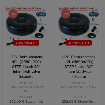
-15%
-15%
AUSVERKAUFT
AUSVERKAUFT
LPG-Radmuldentank
LPG-Radmuldentank
40L (Ø580x200)
42L (Ø600x200)
STEP 1-Loch 30°
STEP 1-Loch 30°
Intern Multivalve
Intern Multivalve
inklusive
inklusive
STEP LPG-
STEP LPG-
Radmuldentanks 1-Loch MV
Radmuldentanks 1-Loch MV
INT
INT
297,24 €
297,24 €
252,65 €
Steuer inkl.
252,65 €
Steuer inkl.