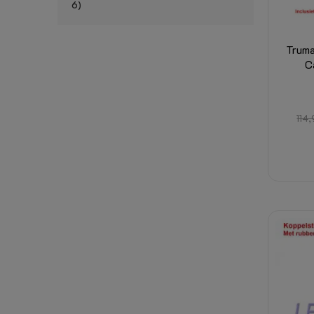
6
Truma
C
114