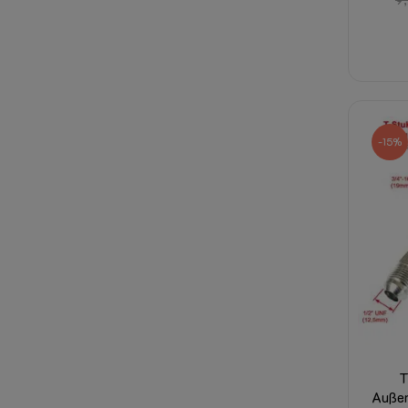
-15%
T
Außen