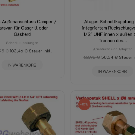
 Außenanschluss Camper /
Alugas Schnellkupplung 
aravan für Gasgrill oder
integriertem Rückschlagve
Gasherd
1/2" UNF innen x außen
Trennen des...
Schnellkupplungen
Armaturen und Adapter
,95 €
103,46 €
Steuer inkl.
62,92 €
50,34 €
Steuer i
IN WARENKORB
IN WARENKORB
-10%