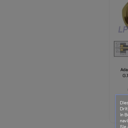
Ada
G.
Die
Drit
in B
nav
Sie 