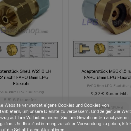
pterstück Shell W21,8 LH
Adapterstück M20x1,5 n
12 nachf FARO 8mm LPG
FARO 8mm LPG Flexro
Flexrohr
FARO 8mm LPG-Flexleitun
FARO 8mm LPG-Flexleitung
9,39 €
Steuer inkl.
8,81 €
Steuer inkl.
se Website verwendet eigene Cookies und Cookies von
IN WARENKORB
tanbietern, um unsere Dienste zu verbessern. Und zeigen Sie Wer
IN WARENKORB
ezug auf Ihre Vorlieben, indem Sie Ihre Gewohnheiten analysieren
igation. Um Ihre Zustimmung zu seiner Verwendung zu geben, klic
auf die Schaltfläche Akzeptieren.