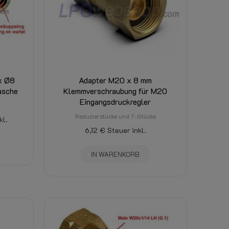
x Ø8
Adapter M20 x 8 mm
asche
Klemmverschraubung für M20
Eingangsdruckregler
Reduzierstücke und T-Stücke
kl.
6,12 €
Steuer inkl.
IN WARENKORB