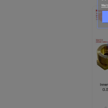
Weit
-10%
Inne
G.5
9