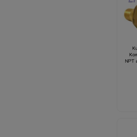
K
Kom
NPT a