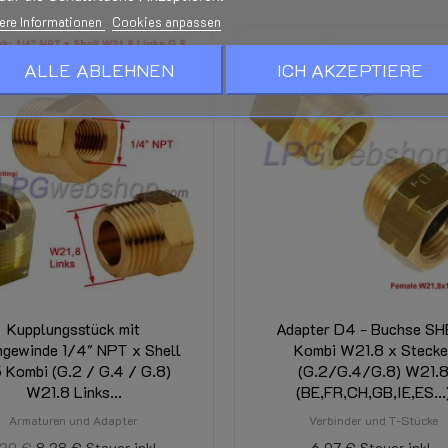
ere Informationen
Cookies anpassen
ALLE ABLEHNEN
ICH AKZEPTIERE
Kupplungsstück mit
Adapter D4 - Buchse S
ngewinde 1/4" NPT x Shell
Kombi W21.8 x Stecke
 Kombi (G.2 / G.4 / G.8)
(G.2/G.4/G.8) W21.
W21.8 Links...
(BE,FR,CH,GB,IE,ES...
Armaturen und Adapter
Verbinder und T-Stücke
,20 €
8,28 €
Steuer inkl.
6,97 €
Steuer inkl.