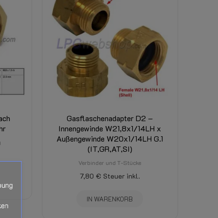
ach
Gasflaschenadapter D2 –
hr
Innengewinde W21,8x1/14LH x
Außengewinde W20x1/14LH G.1
g
(IT,GR,AT,SI)
Verbinder und T-Stücke
7,80 €
Steuer inkl.
bung
IN WARENKORB
ken