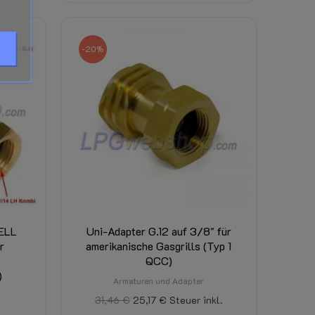
-20%
HELL
Uni-Adapter G.12 auf 3/8" für
r
amerikanische Gasgrills (Typ 1
8
QCC)
)
Armaturen und Adapter
31,46 €
25,17 €
Steuer inkl.