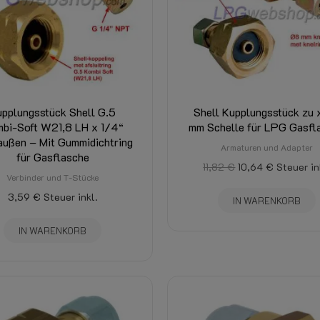
upplungsstück Shell G.5
Shell Kupplungsstück zu 
bi-Soft W21,8 LH x 1/4“
mm Schelle für LPG Gasfl
ußen – Mit Gummidichtring
Armaturen und Adapter
für Gasflasche
11,82 €
10,64 €
Steuer in
Verbinder und T-Stücke
3,59 €
Steuer inkl.
IN WARENKORB
IN WARENKORB