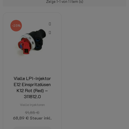
Zeige 1-1 von 1 item (s)
-25%
Vialle LPI-Injektor
E12 Einspritzdüsen
K12 Rot (Red) –
311812.0
Vialle Injektoren
91,85 €
68,89 €
Steuer inkl.