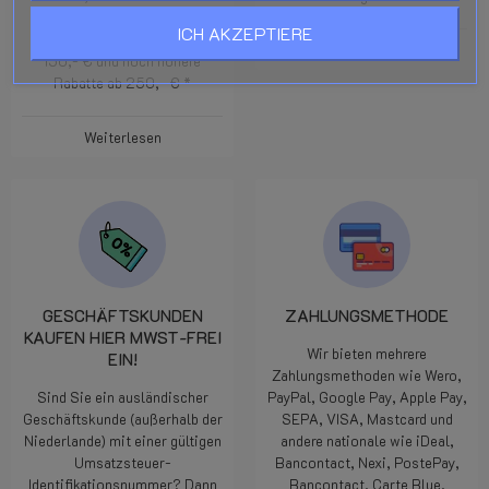
auf Paketsendungen ins EU-
ICH AKZEPTIERE
Ausland bei Bestellungen ab
Weiterlesen
150,- € und noch höhere
Rabatte ab 250,- € *
Weiterlesen
GESCHÄFTSKUNDEN
ZAHLUNGSMETHODE
KAUFEN HIER MWST-FREI
Wir bieten mehrere
EIN!
Zahlungsmethoden wie Wero,
Sind Sie ein ausländischer
PayPal, Google Pay, Apple Pay,
Geschäftskunde (außerhalb der
SEPA, VISA, Mastcard und
Niederlande) mit einer gültigen
andere nationale wie iDeal,
Umsatzsteuer-
Bancontact, Nexi, PostePay,
Identifikationsnummer? Dann
Bancontact, Carte Blue,