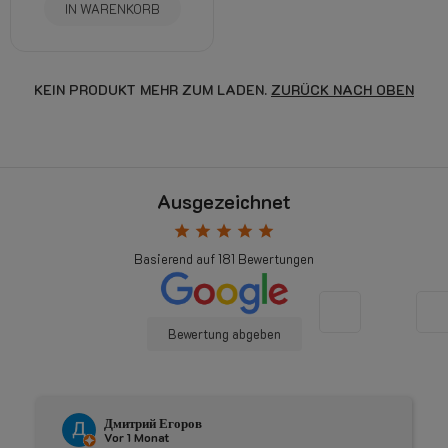
IN WARENKORB
KEIN PRODUKT MEHR ZUM LADEN.
ZURÜCK NACH OBEN
Ausgezeichnet
star
star
star
star
star
Basierend auf
181
Bewertungen
Bewertung abgeben
Дмитрий Егоров
Vor 1 Monat