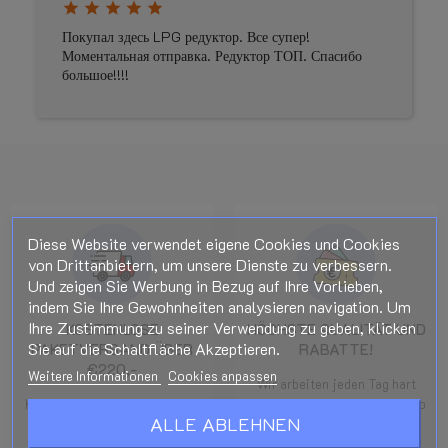
star
star
star
star
star
Покупал здесь LPG редуктор. Все супер!
Моментальная отправка. Редуктор ТОП. Спасибо
большое!!!!
Diese Website verwendet eigene Cookies und Cookies
von Drittanbietern, um unsere Dienste zu verbessern.
Und zeigen Sie Werbung in Bezug auf Ihre Vorlieben,
indem Sie Ihre Gewohnheiten analysieren navigation. Um
Ihre Zustimmung zu seiner Verwendung zu geben, klicken
KOSTENLOSE
HÖCHSTE QUALITÄT UND
Sie auf die Schaltfläche Akzeptieren.
PAKETVERSAND ÜBER
RABATTE!
€220,-
Weitere Informationen
Cookies anpassen
Wir arbeiten jeden Tag hart
Kostenloser Paketversand für
daran, unsere Preise für Sie so
ALLE ABLEHNEN
Bestellungen über 220,- €
niedrig und die Rabatte so
nach BE, NL und DE. Rabatte
hoch wie möglich zu halten.