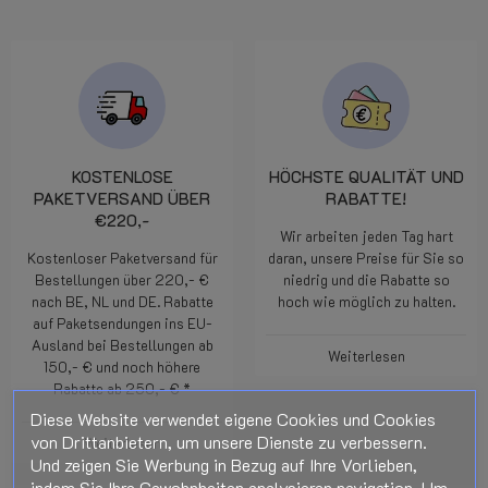
KOSTENLOSE
HÖCHSTE QUALITÄT UND
PAKETVERSAND ÜBER
RABATTE!
€220,-
Wir arbeiten jeden Tag hart
Kostenloser Paketversand für
daran, unsere Preise für Sie so
Bestellungen über 220,- €
niedrig und die Rabatte so
nach BE, NL und DE. Rabatte
hoch wie möglich zu halten.
auf Paketsendungen ins EU-
Ausland bei Bestellungen ab
Weiterlesen
150,- € und noch höhere
Rabatte ab 250,- € *
Diese Website verwendet eigene Cookies und Cookies
von Drittanbietern, um unsere Dienste zu verbessern.
Weiterlesen
Und zeigen Sie Werbung in Bezug auf Ihre Vorlieben,
indem Sie Ihre Gewohnheiten analysieren navigation. Um