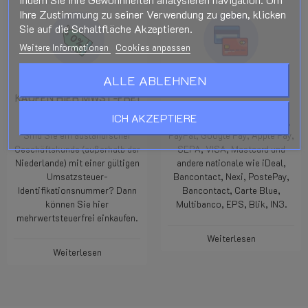
Ihre Zustimmung zu seiner Verwendung zu geben, klicken
Sie auf die Schaltfläche Akzeptieren.
Weitere Informationen
Cookies anpassen
ALLE ABLEHNEN
GESCHÄFTSKUNDEN
ZAHLUNGSMETHODE
KAUFEN HIER MWST-FREI
Wir bieten mehrere
EIN!
ICH AKZEPTIERE
Zahlungsmethoden wie Wero,
Sind Sie ein ausländischer
PayPal, Google Pay, Apple Pay,
Geschäftskunde (außerhalb der
SEPA, VISA, Mastcard und
Niederlande) mit einer gültigen
andere nationale wie iDeal,
Umsatzsteuer-
Bancontact, Nexi, PostePay,
Identifikationsnummer? Dann
Bancontact, Carte Blue,
können Sie hier
Multibanco, EPS, Blik, IN3.
mehrwertsteuerfrei einkaufen.
Weiterlesen
Weiterlesen