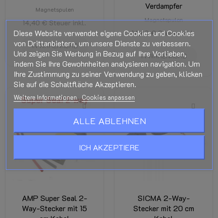
Verdampfer
Magnetspulen
Magnetspulen
14,40 €
Steuer inkl.
Diese Website verwendet eigene Cookies und Cookies
14,40 €
Steuer inkl.
von Drittanbietern, um unsere Dienste zu verbessern.
IN WARENKORB
Und zeigen Sie Werbung in Bezug auf Ihre Vorlieben,
IN WARENKORB
indem Sie Ihre Gewohnheiten analysieren navigation. Um
Ihre Zustimmung zu seiner Verwendung zu geben, klicken
Sie auf die Schaltfläche Akzeptieren.
Weitere Informationen
Cookies anpassen
ALLE ABLEHNEN
ICH AKZEPTIERE
AMP Super Seal 2-
SICMA 2-Way-
Way-Stecker mit 15
Stecker mit 20 cm