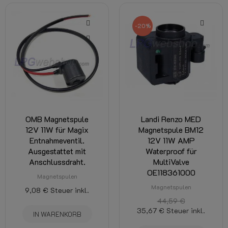
-20%
OMB Magnetspule
Landi Renzo MED
12V 11W für Magix
Magnetspule BM12
Entnahmeventil.
12V 11W AMP
Ausgestattet mit
Waterproof für
Anschlussdraht.
MultiValve
OE118361000
Magnetspulen
Magnetspulen
9,08 €
Steuer inkl.
44,59 €
35,67 €
Steuer inkl.
IN WARENKORB