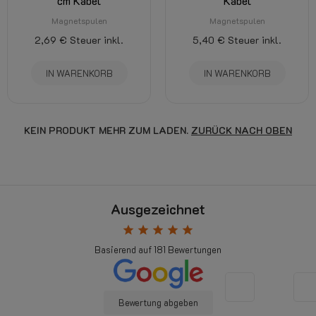
cm Kabel
Kabel
Magnetspulen
Magnetspulen
2,69 €
Steuer inkl.
5,40 €
Steuer inkl.
IN WARENKORB
IN WARENKORB
KEIN PRODUKT MEHR ZUM LADEN.
ZURÜCK NACH OBEN
Ausgezeichnet
star
star
star
star
star
Basierend auf
181
Bewertungen
Bewertung abgeben