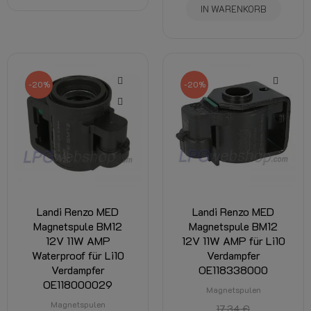
IN WARENKORB
-20%
-20%
Landi Renzo MED
Landi Renzo MED
Magnetspule BM12
Magnetspule BM12
12V 11W AMP
12V 11W AMP für Li10
Waterproof für Li10
Verdampfer
Verdampfer
OE118338000
OE118000029
Magnetspulen
Magnetspulen
17,34 €