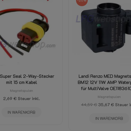
-20%
Super Seal 2-Way-Stecker
Landi Renzo MED Magnets
mit 15 cm Kabel
BM12 12V 11W AMP Water
für MultiValve OE11836
Magnetspulen
Magnetspulen
2,69 €
Steuer inkl.
44,59 €
35,67 €
Steuer i
IN WARENKORB
IN WARENKORB