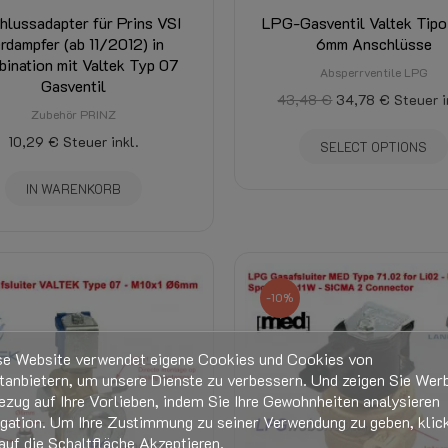
hlussadapter für Prins VSI
LPG-Gasventil Valtek Tip
rdampfer (ab 11/2012) in
6mm Anschlüsse
ination mit Valtek Typ 07
Absperrventile LPG
Gasventil
43,48 €
34,78 €
Steuer i
Zubehör PRINZ
10,29 €
Steuer inkl.
SELECT OPTIONS
IN WARENKORB
-10%
se Website verwendet eigene Cookies und Cookies von
tanbietern, um unsere Dienste zu verbessern. Und zeigen Sie Wer
ezug auf Ihre Vorlieben, indem Sie Ihre Gewohnheiten analysieren
igation. Um Ihre Zustimmung zu seiner Verwendung zu geben, klic
auf die Schaltfläche Akzeptieren.