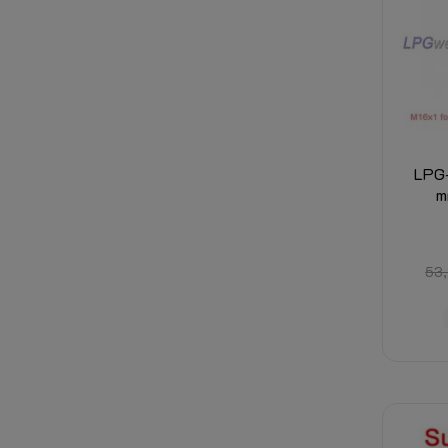
LPG-
m
53