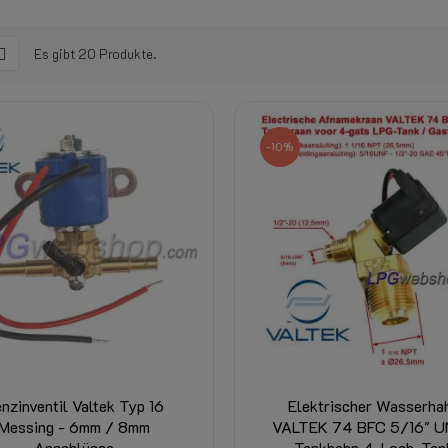
Es gibt 20 Produkte.
-10%
nzinventil Valtek Typ 16
Elektrischer Wasserha
Messing - 6mm / 8mm
VALTEK 74 BFC 5/16" U
Anschlüsse
Tankhahn 4-Loch-Tan