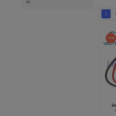
6
-10%
Be