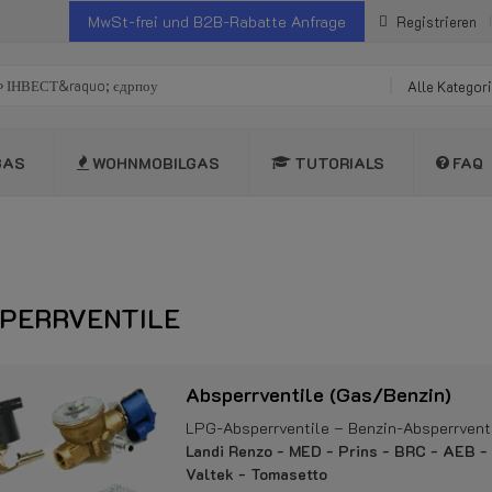
MwSt-frei und B2B-Rabatte Anfrage
Registrieren
Alle Kategor
GAS
WOHNMOBILGAS
TUTORIALS
FAQ
PERRVENTILE
Absperrventile (Gas/Benzin)
LPG-Absperrventile – Benzin-Absperrvent
Landi Renzo - MED - Prins - BRC - AEB - L
Valtek - Tomasetto