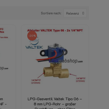
Sortiere nach:
Relevanz
-20%
hn
LPG-Gasventil Valtek Tipo 06 –
NF -
8 mm LPG-Rohr – großer
k
Durchfluss – ohne Filter