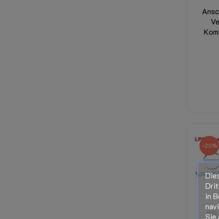
Ansc
Ve
Komb
-20%
Die
Drit
in B
nav
Sie 