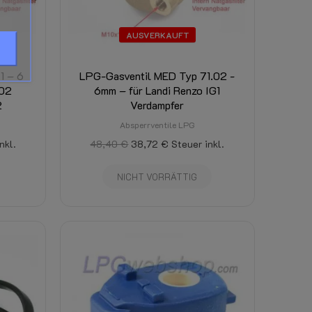
AUSVERKAUFT
1 – 6
LPG-Gasventil MED Typ 71.02 -
i02
6mm – für Landi Renzo IG1
2
Verdampfer
Absperrventile LPG
nkl.
48,40 €
38,72 €
Steuer inkl.
NICHT VORRÄTTIG