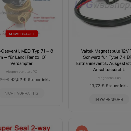
AUSVERKAUFT
Gasventil MED Typ 71 – 8
Valtek Magnetspule 12V
m – für Landi Renzo IG1
Schwarz für Type 74 B
Verdampfer
Entnahmeventil. Ausgestatt
Anschlussdraht.
Absperrventile LPG
Magnetspulen
,24 €
42,59 €
Steuer inkl.
13,72 €
Steuer inkl.
NICHT VORRÄTTIG
IN WARENKORB