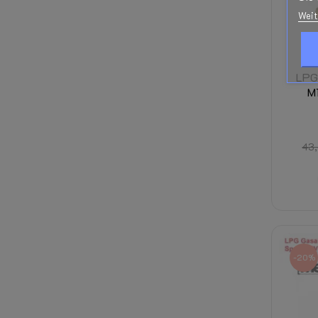
Weit
LPG-
M
43
-20%