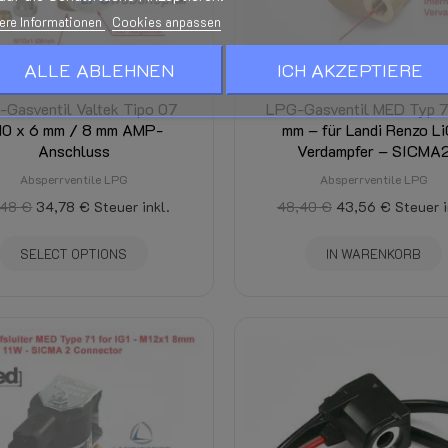
ere Informationen
Cookies anpassen
ALLE ABLEHNEN
ICH AKZEPTIERE
Gasventil Valtek Tipo 07
LPG-Gasventil MED Typ 7
10 x 6 mm / 8 mm AMP-
mm – für Landi Renzo L
Anschluss
Verdampfer – SICMA
Absperrventile LPG
Absperrventile LPG
,48 €
34,78 €
Steuer inkl.
48,40 €
43,56 €
Steuer i
SELECT OPTIONS
IN WARENKORB