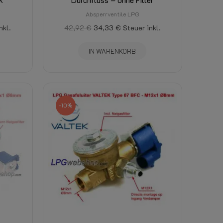
Absperrventile LPG
nkl.
42,92 €
34,33 €
Steuer inkl.
IN WARENKORB
-10%