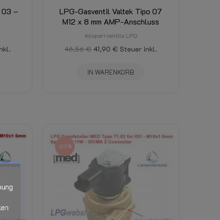
o 03 –
LPG-Gasventil Valtek Tipo 07
M12 x 8 mm AMP-Anschluss
Absperrventile LPG
nkl.
46,56 €
41,90 €
Steuer inkl.
IN WARENKORB
-20%
bung
ken