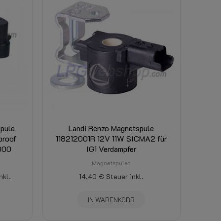
pule
Landi Renzo Magnetspule
proof
118212001R 12V 11W SICMA2 für
1000
IG1 Verdampfer
Magnetspulen
nkl.
14,40 €
Steuer inkl.
IN WARENKORB