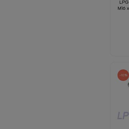
LPG-
M16 x
-10%