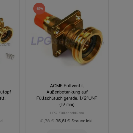
-15%
ACME Füllventil,
autopf
Außenbetankung auf
lt,
Füllschlauch gerade, 1/2"UNF
(19 mm)
LPG-Füllanschlüsse
kl.
41,78 €
35,51 €
Steuer inkl.