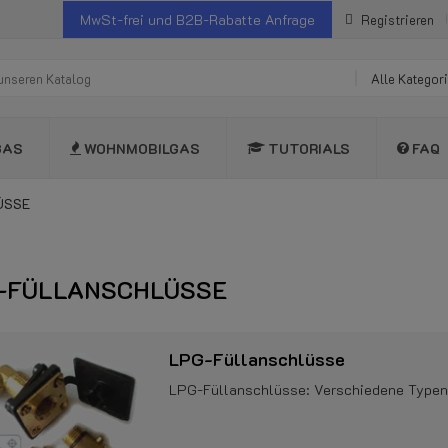
MwSt-frei und B2B-Rabatte Anfrage
Registrieren
Alle Kategor
GAS
WOHNMOBILGAS
TUTORIALS
FAQ
ÜSSE
-FÜLLANSCHLÜSSE
LPG-Füllanschlüsse
LPG-Füllanschlüsse: Verschiedene Typen w