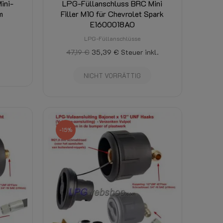
ini-
LPG-Füllanschluss BRC Mini
m
Filler M10 für Chevrolet Spark
E1600018AO
LPG-Füllanschlüsse
47,19 €
35,39 €
Steuer inkl.
NICHT VORRÄTTIG
-15%