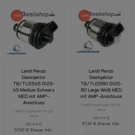
-35%
-35%
Landi Renzo
Landi Renzo
Gasinjektor
Gasinjektor
TB/TU2565 GI25-
TB/TU2580 GI25-
65 Medium Schwarz
80 Large Weiß MED
MED mit AMP-
mit AMP-Anschluss
Anschluss
LANDI-Injektoren GI-25-
Serie
LANDI-Injektoren GI-25-
Serie
88,94 €
57,81 €
Steuer inkl.
88,94 €
57,81 €
Steuer inkl.