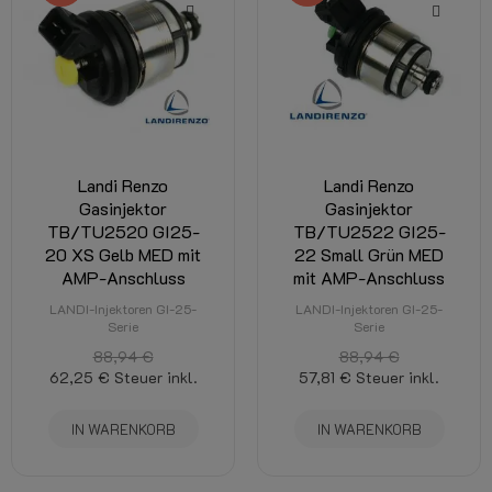
Landi Renzo
Landi Renzo
Gasinjektor
Gasinjektor
TB/TU2520 GI25-
TB/TU2522 GI25-
20 XS Gelb MED mit
22 Small Grün MED
AMP-Anschluss
mit AMP-Anschluss
LANDI-Injektoren GI-25-
LANDI-Injektoren GI-25-
Serie
Serie
88,94 €
88,94 €
62,25 €
Steuer inkl.
57,81 €
Steuer inkl.
IN WARENKORB
IN WARENKORB