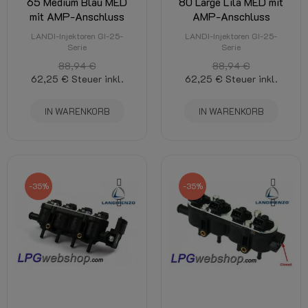
65 Medium Blau MED
80 Large Lila MED mit
mit AMP-Anschluss
AMP-Anschluss
LANDI-Injektoren GI-25-
LANDI-Injektoren GI-25-
Serie
Serie
88,94 €
88,94 €
62,25 €
Steuer inkl.
62,25 €
Steuer inkl.
IN WARENKORB
IN WARENKORB
-35%
-35%