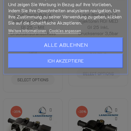
Und zeigen Sie Werbung in Bezug auf Ihre Vorlieben,
indem Sie Ihre Gewohnheiten analysieren navigation. Um
Landi Renzo Rail 4
Landi Renzo Rail 3
Ihre Zustimmung zu seiner Verwendung zu geben, klicken
Injektoren RGI MED
Injektoren RGI MED
Sie auf die Schaltfläche Akzeptieren.
GI 25 – Mit
GI 25 Inkl.
Weitere Informationen
Cookies anpassen
Drucksensoranschluss
Drucksensor 3,5bar
- Offen
LANDI-Injektoren GI-25-
ALLE ABLEHNEN
Serie
LANDI-Injektoren GI-25-
Serie
361,79 €
235,16 €
Steuer inkl.
399,30 €
ICH AKZEPTIERE
259,55 €
Steuer inkl.
SELECT OPTIONS
SELECT OPTIONS
-35%
-35%