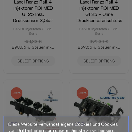
Landi Renzo Rail 4
Landi Renzo Rail 4
Injektoren RGI MED
Injektoren RGI MED
GI 25 Inkl.
GI 25 – Ohne
Drucksensor 3,5bar
Drucksensoranschluss
LANDI-Injektoren GI-25-
LANDI-Injektoren GI-25-
Serie
Serie
451,33 €
399,30 €
293,36 €
Steuer inkl.
259,55 €
Steuer inkl.
SELECT OPTIONS
SELECT OPTIONS
-35%
-35%
Diese Website verwendet eigene Cookies und Cookies
von Drittanbietern, um unsere Dienste zu verbessern.