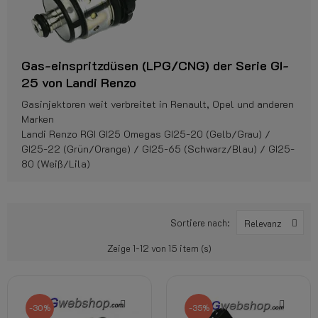
Gas-einspritzdüsen (LPG/CNG) der Serie GI-
25 von Landi Renzo
Gasinjektoren weit verbreitet in Renault, Opel und anderen
Marken
Landi Renzo RGI GI25 Omegas GI25-20 (Gelb/Grau) /
GI25-22 (Grün/Orange) / GI25-65 (Schwarz/Blau) / GI25-
80 (Weiß/Lila)
Sortiere nach:
Relevanz
Zeige 1-12 von 15 item (s)
-30%
-35%