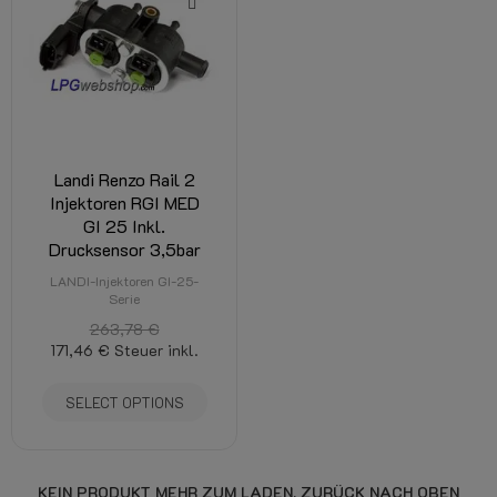
Landi Renzo Rail 2
Injektoren RGI MED
GI 25 Inkl.
Drucksensor 3,5bar
LANDI-Injektoren GI-25-
Serie
263,78 €
171,46 €
Steuer inkl.
SELECT OPTIONS
KEIN PRODUKT MEHR ZUM LADEN.
ZURÜCK NACH OBEN