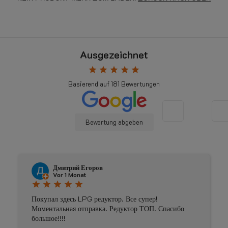
Ausgezeichnet
star
star
star
star
star
Basierend auf
181
Bewertungen
Bewertung abgeben
Johnny Douwma
Vor 4 Monaten
star
star
star
star
star
Prima geholpen