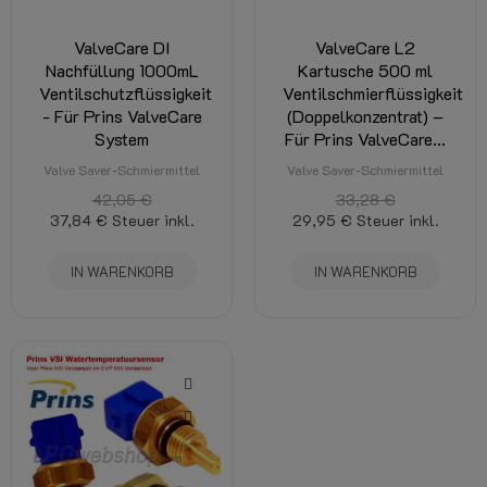
ValveCare DI
ValveCare L2
Nachfüllung 1000mL
Kartusche 500 ml
Ventilschutzflüssigkeit
Ventilschmierflüssigkeit
- Für Prins ValveCare
(Doppelkonzentrat) –
System
Für Prins ValveCare...
Valve Saver-Schmiermittel
Valve Saver-Schmiermittel
42,05 €
33,28 €
37,84 €
Steuer inkl.
29,95 €
Steuer inkl.
IN WARENKORB
IN WARENKORB