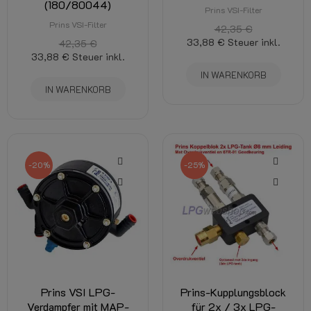
(180/80044)
Prins VSI-Filter
Prins VSI-Filter
42,35 €
33,88 €
Steuer inkl.
42,35 €
33,88 €
Steuer inkl.
IN WARENKORB
IN WARENKORB
-20%
-25%
Prins VSI LPG-
Prins-Kupplungsblock
Verdampfer mit MAP-
für 2x / 3x LPG-