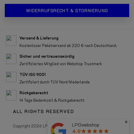
WIDERRUFSRECHT & STORNIERUNG
Versand & Lieferung
Kostenloser Paketversand ab 220 € nach Deutschland.
Sicher und vertrauenswürdig
Zertifiziertes Mitglied von Webshop Trustmark
TÜV ISO 9001
Zertifiziert durch TÜV Nord Niederlande
Rückgaberecht
14 Tage Bedenkzeit & Rückgaberecht
ALL RIGHTS RESERVED
x
LPGwebshop
Copyright 2026 LPGwebshop.com - Alle Rechte vorbehalten.
4.9
star
star
star
star
star