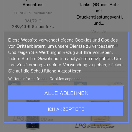
Anschluss
Tanks, Ø8-mm-Rohr
mit
PRINS LPG-Verdampfer
Druckentlastungsventil
361,79 €
und...
289,43 €
Steuer inkl.
Verbinder
Diese Website verwendet eigene Cookies und Cookies
289,19 €
SELECT OPTIONS
216,89 €
Steuer inkl.
von Drittanbietern, um unsere Dienste zu verbessern.
Und zeigen Sie Werbung in Bezug auf Ihre Vorlieben,
indem Sie Ihre Gewohnheiten analysieren navigation. Um
SELECT OPTIONS
Ihre Zustimmung zu seiner Verwendung zu geben, klicken
Sie auf die Schaltfläche Akzeptieren.
Weitere Informationen
Cookies anpassen
-10%
-10%
ALLE ABLEHNEN
ICH AKZEPTIERE