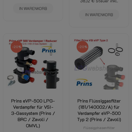
38,12 €
Steuer inkl.
IN WARENKORB
IN WARENKORB
-20%
-20%
Prins eVP-500 LPG-
Prins Flüssiggasfilter
Verdampfer für VSI-
(181/140002/A) für
3-Gassystem (Prins /
Verdampfer eVP-500
BRC / Zavoli /
Typ 2 (Prins / Zavoli)
OMVL)
Flüssigphasenfilter