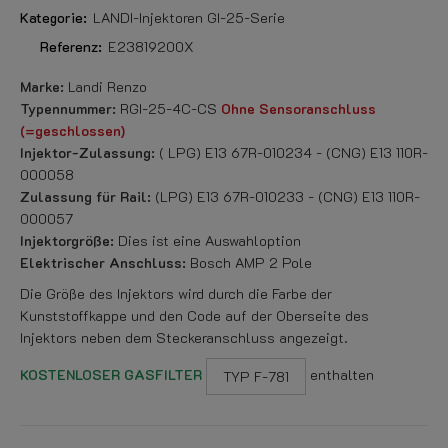
Kategorie:
LANDI-Injektoren GI-25-Serie
Referenz:
E23819200X
Marke:
Landi Renzo
Typennummer:
RGI-25-4C-CS
Ohne Sensoranschluss
(=geschlossen)
Injektor-Zulassung:
( LPG) E13 67R-010234 - (CNG) E13 110R-
000058
Zulassung für Rail:
(LPG) E13 67R-010233 - (CNG) E13 110R-
000057
Injektorgröße:
Dies ist eine Auswahloption
Elektrischer Anschluss:
Bosch AMP 2 Pole
Die Größe des Injektors wird durch die Farbe der
Kunststoffkappe und den Code auf der Oberseite des
Injektors neben dem Steckeranschluss angezeigt.
KOSTENLOSER GASFILTER
enthalten
TYP F-781