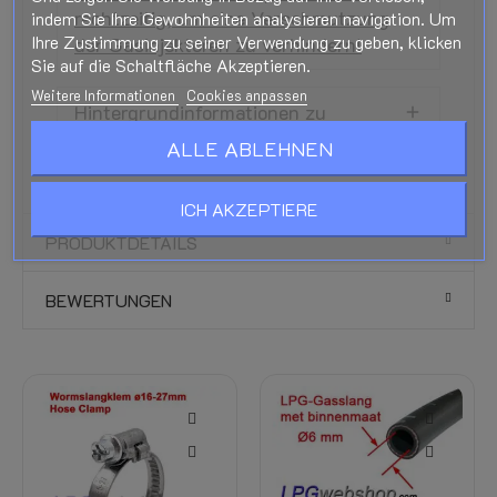
rechtzeitig, um eine Verschmutzung
indem Sie Ihre Gewohnheiten analysieren navigation. Um
Ihre Zustimmung zu seiner Verwendung zu geben, klicken
der Gasinjektoren zu verhindern!
Sie auf die Schaltfläche Akzeptieren.
Weitere Informationen
Cookies anpassen
Hintergrundinformationen zu
Problemen mit Gasinjektoren
ALLE ABLEHNEN
ICH AKZEPTIERE
PRODUKTDETAILS
BEWERTUNGEN