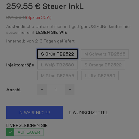
259,55 €
Steuer inkl.
399,30 €
Sparen 35%
Ausländische Unternehmen mit gültiger USt-IdNr. kaufen hier
steuerfrei ein!
LESEN SIE WIE.
innerhalb von 2-3 Tagen geliefert
S Grün TB2522
M Schwarz TB2565
Injektorgröße
L Weiß TB2580
S Orange BF2522
M Blau BF2565
L Lila BF2580
Anzahl
IN WARENKORB
WUNSCHZETTEL
VERGLEICHEN SIE
AUF LAGER