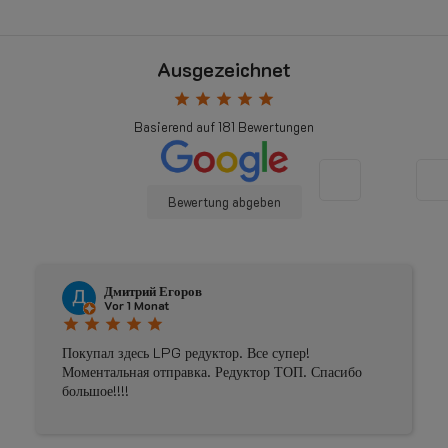
Ausgezeichnet
star
star
star
star
star
Basierend auf
181
Bewertungen
Bewertung abgeben
Johnny Douwma
Vor 4 Monaten
star
star
star
star
star
Prima geholpen