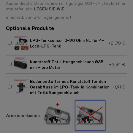
Ausländische Unternehmen mit gültiger USt-IdNr. kaufen hier
steuerfrei ein!
LESEN SIE WIE.
innerhalb von 2-3 Tagen geliefert
Optionale Produkte
LPG-Tanksensor 0-90 Ohm NL für 4-
+21,78 €
Loch-LPG-Tank
Kunststoff Entlüftungsschlauch Ø35
+2,84 €
mm – pro Meter
Bodenentlüfter aus Kunststoff für den
Gasabfluss im LPG-Tank in Kombination
+1,91 €
mit Entlüftungsschlauch
Mit
Ohne
Armaturenkasten
Armaturenkas
Armaturenkasten