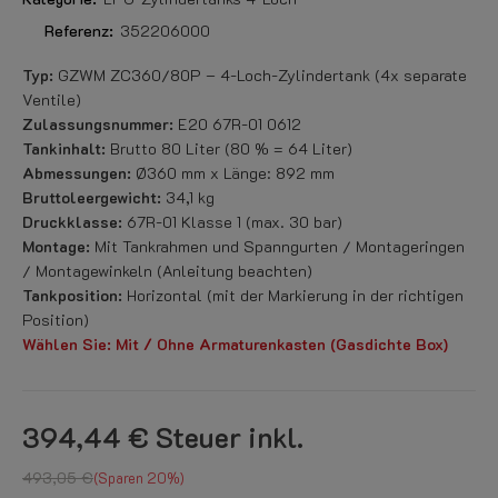
Referenz:
352206000
Typ:
GZWM ZC360/80P – 4-Loch-Zylindertank (4x separate
Ventile)
Zulassungsnummer:
E20 67R-01 0612
Tankinhalt:
Brutto 80 Liter (80 % = 64 Liter)
Abmessungen:
Ø360 mm x Länge: 892 mm
Bruttoleergewicht:
34,1 kg
Druckklasse:
67R-01 Klasse 1 (max. 30 bar)
Montage:
Mit Tankrahmen und Spanngurten / Montageringen
/ Montagewinkeln (Anleitung beachten)
Tankposition:
Horizontal (mit der Markierung in der richtigen
Position)
Wählen Sie: Mit / Ohne
Armaturenkasten
(Gasdichte Box)
394,44 €
Steuer inkl.
493,05 €
Sparen 20%