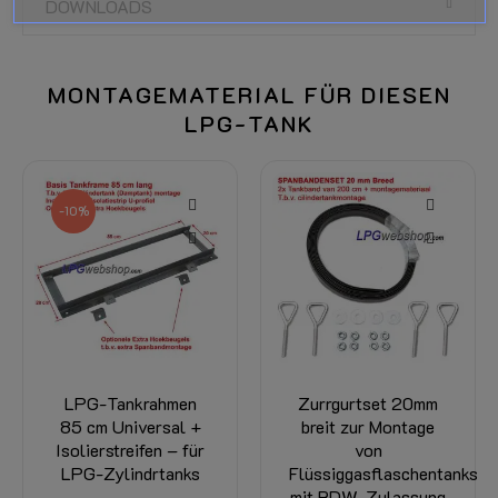
DOWNLOADS
MONTAGEMATERIAL FÜR DIESEN
LPG-TANK
-20%
Zurrgurtset 20mm
Tankmontageset für
breit zur Montage
LPG-Zylindertanks
von
oder LPG-
Flüssiggasflaschentanks
Zylindrischer
mit RDW-Zulassung
Brenngastanks 23L