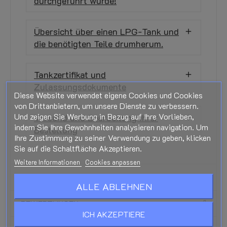
durchgeführt wurde!
Übersicht über einen LPG-Tank und
die benötigten Teile drumherum.
Tankzertifikat und
Zulassungsdokumente
Diese Website verwendet eigene Cookies und Cookies
von Drittanbietern, um unsere Dienste zu verbessern.
Und zeigen Sie Werbung in Bezug auf Ihre Vorlieben,
Versand und Bearbeitung Ihrer
indem Sie Ihre Gewohnheiten analysieren navigation. Um
Bestellung
Ihre Zustimmung zu seiner Verwendung zu geben, klicken
Sie auf die Schaltfläche Akzeptieren.
Weitere Informationen
Cookies anpassen
PRODUKTDETAILS
ALLE ABLEHNEN
BEWERTUNGEN
ICH AKZEPTIERE