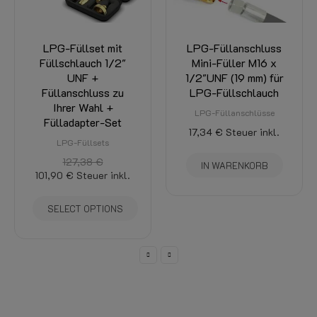
LPG-Füllanschluss
LPG-Füllanschluss
Mini-Füller M16 x
Versenktes
1/2"UNF (19 mm) für
Bajonett, gerade
LPG-Füllschlauch
1/2"UNF (19 mm) für
LPG-Füllschlauch
LPG-Füllanschlüsse
LPG-Füllanschlüsse
17,34 €
Steuer inkl.
59,47 €
50,55 €
Steuer inkl.
IN WARENKORB
.
SELECT OPTIONS