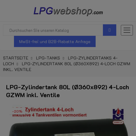
MwSt-frei und B2B-Rabatte Anfrage
STARTSEITE
LPG-TANKS
LPG-ZYLINDERTANKS 4-
LOCH
LPG-ZYLINDERTANK 80L (Ø360X892) 4-LOCH GZWM
INKL. VENTILE
LPG-Zylindertank 80L (Ø360x892) 4-Loch
GZWM inkl. Ventile
-20%