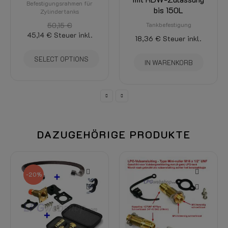
bis 150L
bis 85 Liter
Tankbefestigung
Tankmontagesätze
18,36 €
Steuer inkl.
206,56 €
165,25 €
Steuer inkl.
IN WARENKORB
SELECT OPTIONS
DAZUGEHÖRIGE PRODUKTE
-15%