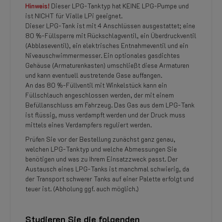
Hinweis!
Dieser LPG-Tanktyp hat KEINE LPG-Pumpe und
ist NICHT für Vialle LPi geeignet.
Dieser LPG-Tank ist mit 4 Anschlüssen ausgestattet; eine
80 %-Füllsperre mit Rückschlagventil, ein Überdruckventil
(Abblaseventil), ein elektrisches Entnahmeventil und ein
Niveauschwimmermesser. Ein optionales gasdichtes
Gehäuse (Armaturenkasten) umschließt diese Armaturen
und kann eventuell austretende Gase auffangen.
An das 80 %-Füllventil mit Winkelstück kann ein
Füllschlauch angeschlossen werden, der mit einem
Befüllanschluss am Fahrzeug. Das Gas aus dem LPG-Tank
ist flüssig, muss verdampft werden und der Druck muss
mittels eines Verdampfers reguliert werden.
Prüfen Sie vor der Bestellung zunächst ganz genau,
welchen LPG-Tanktyp und welche Abmessungen Sie
benötigen und was zu Ihrem Einsatzzweck passt. Der
Austausch eines LPG-Tanks ist manchmal schwierig, da
der Transport schwerer Tanks auf einer Palette erfolgt und
teuer ist. (Abholung ggf. auch möglich.)
Studieren Sie die folgenden