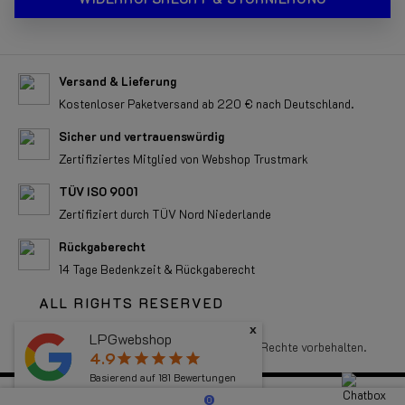
Versand & Lieferung
Kostenloser Paketversand ab 220 € nach Deutschland.
Sicher und vertrauenswürdig
Zertifiziertes Mitglied von Webshop Trustmark
TÜV ISO 9001
Zertifiziert durch TÜV Nord Niederlande
Rückgaberecht
14 Tage Bedenkzeit & Rückgaberecht
ALL RIGHTS RESERVED
x
LPGwebshop
Copyright 2026 LPGwebshop.com - Alle Rechte vorbehalten.
4.9
star
star
star
star
star
Basierend auf
181
Bewertungen
0