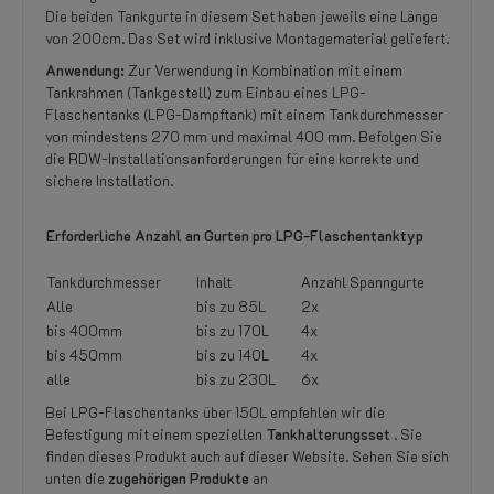
Die beiden Tankgurte in diesem Set haben jeweils eine Länge
von 200cm. Das Set wird inklusive Montagematerial geliefert.
Anwendung:
Zur Verwendung in Kombination mit einem
Tankrahmen (Tankgestell) zum Einbau eines LPG-
Flaschentanks (LPG-Dampftank) mit einem Tankdurchmesser
von mindestens 270 mm und maximal 400 mm. Befolgen Sie
die RDW-Installationsanforderungen für eine korrekte und
sichere Installation.
Erforderliche Anzahl an Gurten pro LPG-Flaschentanktyp
Tankdurchmesser
Inhalt
Anzahl Spanngurte
Alle
bis zu 85L
2x
bis 400mm
bis zu 170L
4x
bis 450mm
bis zu 140L
4x
alle
bis zu 230L
6x
Bei LPG-Flaschentanks über 150L empfehlen wir die
Befestigung mit einem speziellen
Tankhalterungsset
. Sie
finden dieses Produkt auch auf dieser Website. Sehen Sie sich
unten die
zugehörigen Produkte
an