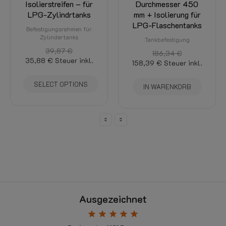
Isolierstreifen – für
Durchmesser 450
LPG-Zylindrtanks
mm + Isolierung für
LPG-Flaschentanks
Befestigungsrahmen für
Zylindertanks
Tankbefestigung
39,87 €
186,34 €
35,88 €
Steuer inkl.
158,39 €
Steuer inkl.
SELECT OPTIONS
IN WARENKORB
Ausgezeichnet
star
star
star
star
star