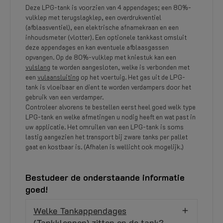
Deze LPG-tank is voorzien van 4 appendages; een 80%-
vulklep met terugslagklep, een overdrukventiel
(afblaasventiel), een elektrische afnamekraan en een
inhoudsmeter (vlotter). Een optionele tankkast omsluit
deze appendages en kan eventuele afblaasgassen
opvangen. Op de 80%-vulklep met kniestuk kan een
vulslang
te worden aangesloten, welke is verbonden met
een
vulaansluiting
op het voertuig. Het gas uit de LPG-
tank is vloeibaar en dient te worden verdampers door het
gebruik van een verdamper.
Controleer alvorens te bestellen eerst heel goed welk type
LPG-tank en welke afmetingen u nodig heeft en wat past in
uw applicatie. Het omruilen van een LPG-tank is soms
lastig aangezien het transport bij zware tanks per pallet
gaat en kostbaar is. (Afhalen is wellicht ook mogelijk.)
Bestudeer de onderstaande informatie
goed!
Welke Tankappendages
(Tankkleppen) zitten op de tank?