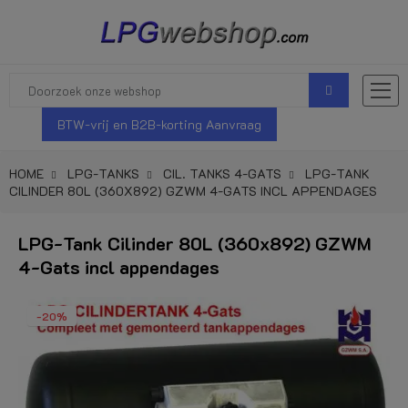
BTW-vrij en B2B-korting Aanvraag
HOME
LPG-TANKS
CIL. TANKS 4-GATS
LPG-TANK
CILINDER 80L (360X892) GZWM 4-GATS INCL APPENDAGES
LPG-Tank Cilinder 80L (360x892) GZWM
4-Gats incl appendages
-20%