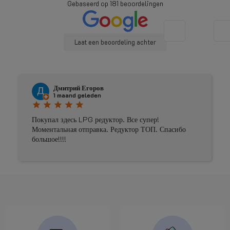
Laat een beoordeling achter
Johnny Douwma
4 maanden geleden
star
star
star
star
star
Prima geholpen