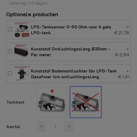
- Levering: 1-3 dagen
Optionele producten
LPG-Tanksensor 0-90 Ohm voor 4 gats
+
LPG-tank
€ 21,78
Kunststof Ontluchtingsslang Ø35mm -
+
Per meter
€ 2,84
Kunststof Bodemontluchter tbv LPG-Tank
+
Gasafvoer icm ontluchtingsslang
€ 1,91
Met
Zonder
Tankkast
Tankkast
Tankkast
Aantal