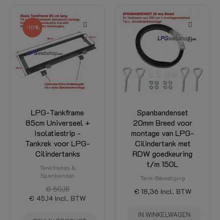
-20%
Spanbandenset
Achterset / LPG-
20mm Breed voor
Tankmontageset tbv
montage van LPG-
Cilindertanks 23L
Cilindertank met
t/m 85L
RDW goedkeuring
Achtersets
t/m 150L
€ 206,56
Tank-Bevestiging
€ 165,25
Incl. BTW
€ 18,36
Incl. BTW
BEKIJK PRODUCT
IN WINKELWAGEN