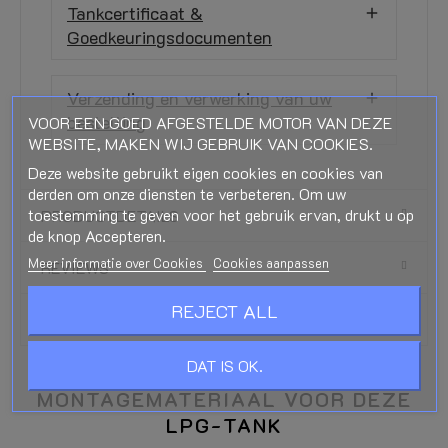
Tankcertificaat &
Goedkeuringsdocumenten
Verzending en verwerking van uw
bestelling
VOOR EEN GOED AFGESTELDE MOTOR VAN DEZE
WEBSITE, MAKEN WIJ GEBRUIK VAN COOKIES.
Deze website gebruikt eigen cookies en cookies van
derden om onze diensten te verbeteren. Om uw
toestemming te geven voor het gebruik ervan, drukt u op
PRODUCTDETAILS
de knop Accepteren.
Meer informatie over Cookies
Cookies aanpassen
REVIEWS
REJECT ALL
DOWNLOADS
DAT IS OK.
MONTAGEMATERIAAL VOOR DEZE
LPG-TANK