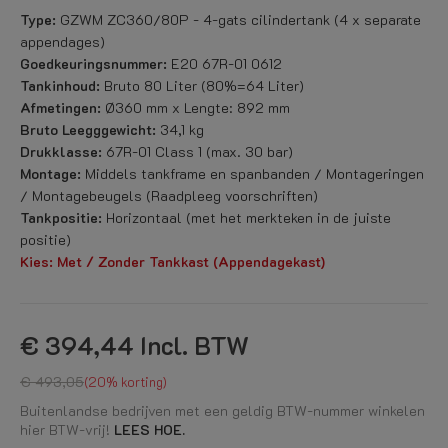
Type:
GZWM ZC360/80P - 4-gats cilindertank (4 x separate
appendages)
Goedkeuringsnummer:
E20 67R-01 0612
Tankinhoud:
Bruto 80 Liter (80%=64 Liter)
Afmetingen:
Ø360 mm x Lengte: 892 mm
Bruto Leegggewicht:
34,1 kg
Drukklasse:
67R-01 Class 1 (max. 30 bar)
Montage:
Middels tankframe en spanbanden / Montageringen
/ Montagebeugels (Raadpleeg voorschriften)
Tankpositie:
Horizontaal (met het merkteken in de juiste
positie)
Kies: Met / Zonder Tankkast (Appendagekast)
€ 394,44
Incl. BTW
€ 493,05
20% korting
Buitenlandse bedrijven met een geldig BTW-nummer winkelen
hier BTW-vrij!
LEES HOE.