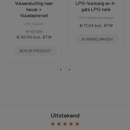
gats LPG-tank
LPG-Vulaansluitingen
LPG-Vulaansluitingen
€ 59,47
€ 50,55
Incl. BTW
€ 17,34
Incl. BTW
BEKIJK PRODUCT
IN WINKELWAGEN
Uitstekend
star
star
star
star
star
Gebaseerd op
181
beoordelingen