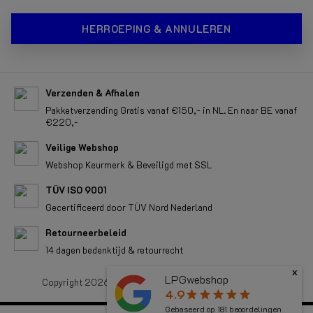
Verzenden & Afhalen
Pakketverzending Gratis vanaf €150,- in NL. En naar BE vanaf
€220,-
Veilige Webshop
Webshop Keurmerk & Beveiligd met SSL
TÜV ISO 9001
Gecertificeerd door TÜV Nord Nederland
Retourneerbeleid
14 dagen bedenktijd & retourrecht
Copyright 2026 LPGwebshop.com - All rights reserved.
x
LPGwebshop
4.9
star
star
star
star
star
Gebaseerd op
181
beoordelingen