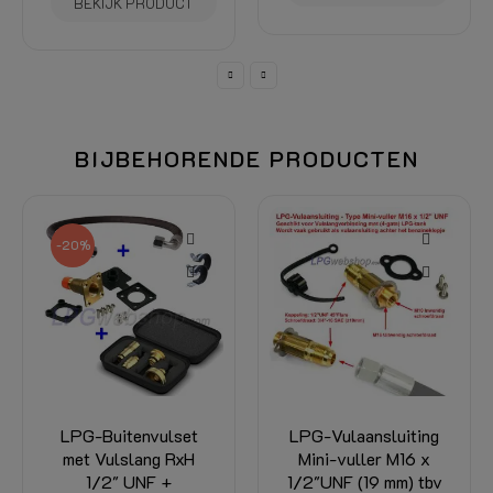
BIJBEHORENDE PRODUCTEN
-15%
LPG-Vulaansluiting
LPG-Vulaansluiting
Mini-vuller M16 x
Verzonken Bajonet
1/2"UNF (19 mm) tbv
Recht 1/2"UNF (19
LPG-Vulslang en 4-
mm) (Vulpot)