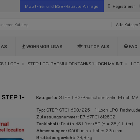
MwSt-frei und B2B-Rabatte Anfrage
Registrieren
Alle Kategor
GAS
WOHNMOBILGAS
TUTORIALS
FAQ
S 1-LOCH
STEP LPG-RADMULDENTANKS 1-LOCH MV INT
LPG
 STEP 1-
Kategorie:
STEP LPG-Radmuldentanks 1-Loch MV 
Typ:
STEP ST01-600/225 – 1-Loch LPG-Radmuldent
Zulassungsnummer:
E7 67R01 612502
Tankinhalt:
Brutto 48 Liter (80 % = 38,4 Liter)
Abmessungen:
Ø600 mm x Höhe: 225 mm
Bruttoleergewicht:
28,8 kg