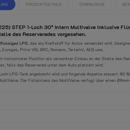
BUNG
PRODUKTDETAILS
DOWNLOADS
BE
) STEP 1-Loch 30° Intern Multivalve inklusive Flü
Stelle des Reserverades vorgesehen.
flüssiges LPG
, das als Kraftstoff für Autos verwendet wird. Geeign
 Eurogas, Prins VSI, BRC, Romano, Tartarini, AEB usw.
in horizontaler Position als versenkter Einbau an der Stelle des Re
t, falls das Reserverad unter dem Auto platziert wird.
1-Loch-LPG-Tank angebracht wird und folgende Aspekte steuert: 80 
 MultiValve. Der Fülleinlass des MultiValve verfügt über einen Ø8