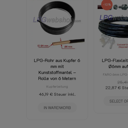
-10%
LPG-Rohr aus Kupfer 6
LPG-Flexlei
mm mit
Ø6mm auf
Kunststoffmantel –
FARO 6mm LPG-
Rolle von 6 Metern
25,41
Kupferleitung
22,87 €
Ste
46,19 €
Steuer inkl.
SELECT O
IN WARENKORB