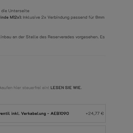
 die Unterseite
nde M12x1:
Inklusive 2x Verbindung passend für 8mm
Einbau an der Stelle des Reserverades vorgesehen. Es
aufen hier steuerfrei ein!
LESEN SIE WIE.
entil inkl. Verkabelung - AEB1090
+24,77 €