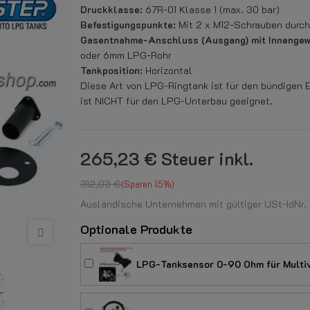
Druckklasse:
67R-01 Klasse 1 (max. 30 bar)
Befestigungspunkte:
Mit 2 x M12-Schrauben durch
Gasentnahme-Anschluss (Ausgang) mit Innengewi
oder 6mm LPG-Rohr
Tankposition:
Horizontal
Diese Art von LPG-Ringtank ist für den bündigen 
ist NICHT für den LPG-Unterbau geeignet.
265,23 €
Steuer inkl.
312,03 €
Sparen 15%
Ausländische Unternehmen mit gültiger USt-IdNr. k
Optionale Produkte
LPG-Tanksensor 0-90 Ohm für Multiv