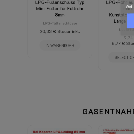
LPG-Füllanschluss Typ
LPG-Rohr aus
Weit
Mini-Füller für Füllrohr
mm m
Downloads:
8mm
Kunststoffm
Länge pro
LPG-Füllanschlüsse
Kupferle
20,33 €
Dazugehörige Produkte:
Steuer inkl.
9,74
Portokosten:
8,77 €
Steu
IN WARENKORB
SELECT O
Anwendung:
Tankinhalt:
Ringtankdurchmesser:
Höhe Ringtank:
GASENTNAHM