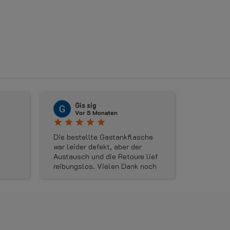
〈
Gis sig
Ru
Vor 5 Monaten
Vor
star
star
star
star
star
star
star
star
Die bestellte Gastankflasche
Geweldige
war leider defekt, aber der
maandag 
Austausch und die Retoure lief
besteld o
reibungslos. Vielen Dank noch
kunnen vu
mal für die gute Kommunikation
Dinsdag 
und die schnelle
aangekom
Ersatzlieferung . Den Shop
avonds k
kann ich wirklich vorbehaltslos
verkeerd
empfehlen.
ik de jui
een mailt