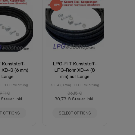
-15%
 Kunststoff-
LPG-FIT Kunststoff-
 XD-3 (6 mm)
LPG-Rohr XD-4 (8
f Länge
mm) auf Länge
 LPG-Flexleitung
XD-4 (8 mm) LPG-Flexleitung
9,11 €
36,15 €
Steuer inkl.
30,73 €
Steuer inkl.
T OPTIONS
SELECT OPTIONS