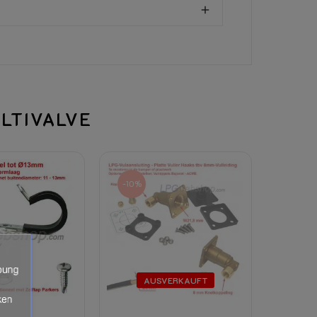
all. Instructions MultiValve
allation Instructions MultiValve
ULTIVALVE
Download (265.95KB)
m zentralen Teil
-10%
ss dieses Produkt von einem Fachmann installier
jegliche Haftung im Falle eines Unfalls ab.
steme: Landi Renzo, Vogels VGI, Eurogas, Prins
B usw. - Dieser LPG-Tanktyp verfügt NICHT über
zum Beispiel für Vialle LPi oder andere Flüssig
bung
AUSVERKAUFT
ken
rom, Gas oder Kühlmittel) erlischt das Rückga