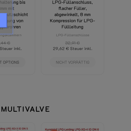
halterung bis
LPG-Füllanschluss,
mm mit
flacher Füller,
 Siehe die Registerkarte „Anhänge“ auf dieser
fschutzschicht
abgewinkelt, 8 mm
estigung von
Kompression für LPG-
ggasrohren
Füllleitung
ungsklammern
LPG-Füllanschlüsse
ist dort sichtbar. (Abhängig von Gesamtgewich
,44 €
32,91 €
Steuer inkl.
29,62 €
Steuer inkl.
Radkasten (horizontal) - Nicht für den Unterba
T OPTIONS
NICHT VORRÄTTIG
 MULTIVALVE