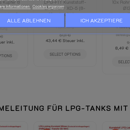
 Kupfer 8
LPG-FIT Kunststoff-
berecht.
10x Rohr
ere Informationen
Cookies anpassen
it
LPG-Rohr XD-5 (8-
Ø13
Handbücher und Dokumentation –
antel auf
10mm) auf Länge
Kunststof
Seite.
ALLE ABLEHNEN
ICH AKZEPTIERE
 Meter
zur Bef
XD-5 (8-10mm) LPG-
Flüssi
Flexleitung
itung
Siehe unten auf dieser Seite
51,11 €
Befestig
 €
43,44 €
Steuer inkl.
er inkl.
Wird im Checkout berechnet und 
9
t, Zielort und Rabatten.)
8,49 €
SELECT OPTIONS
PTIONS
Geeignet für den LPG-Einbau im 
SELEC
u geeignet.
41 - 50L
600mm
225mm
ELEITUNG FÜR LPG-TANKS MIT