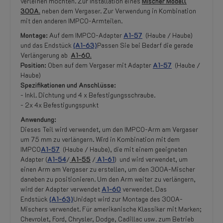
verleihen möchten. Zur Installation eines
Mischer Modell
300A.
neben dem Vergaser. Zur Verwendung in Kombination
mit den anderen IMPCO-Armteilen.
Montage:
Auf dem IMPCO-Adapter
A1-57
(Haube / Haube)
und das Endstück
(A1-63)
Passen Sie bei Bedarf die gerade
Verlängerung ab
A1-60.
Position:
Oben auf dem Vergaser mit Adapter
A1-57
(Haube /
Haube)
Spezifikationen und Anschlüsse:
- Inkl. Dichtung und 4 x Befestigungsschraube.
- 2x 4x Befestigungspunkt
Anwendung:
Dieses Teil wird verwendet, um den IMPCO-Arm am Vergaser
um 75 mm zu verlängern. Wird in Kombination mit dem
IMPCO
A1-57
(Haube / Haube), die mit einem geeigneten
Adapter (
A1-54
/
A1-55
/
A1-61
) und wird verwendet, um
einen Arm am Vergaser zu erstellen, um den 300A-Mischer
daneben zu positionieren. Um den Arm weiter zu verlängern,
wird der Adapter verwendet
A1-60
verwendet. Das
Endstück
(A1-63)
Unidapt wird zur Montage des 300A-
Mischers verwendet. Für amerikanische Klassiker mit Marken;
Chevrolet, Ford, Chrysler, Dodge, Cadillac usw. zum Betrieb