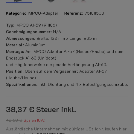
Kategorie:
IMPCO-Adapter
Referenz:
751011500
Typ:
IMPCO A1-59 (911106)
Genehmigungsnummer:
N/A
Abmessungen:
Breite: 122 mm x Länge: ±35 mm
Material:
Aluminium
Montage:
Am IMPCO Adapter A1-57 (Haube/Haube) und dem
Endstück A1-63 (Unidapt)
und möglicherweise die gerade Verlängerung A1-60.
Position:
Oben auf dem Vergaser mit Adapter A1-57
(Haube/Haube)
Spezifikationen:
Inkl. Dichtung und 4 x Befestigungsschraube.
38,37 €
Steuer inkl.
42,63 €
Sparen 10%
Ausländische Unternehmen mit gültiger USt-IdNr. kaufen hier