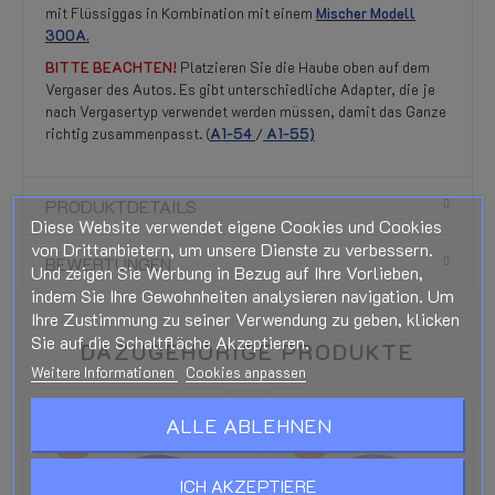
mit Flüssiggas in Kombination mit einem
Mischer Modell
300A.
BITTE BEACHTEN!
Platzieren Sie die Haube oben auf dem
Vergaser des Autos. Es gibt unterschiedliche Adapter, die je
nach Vergasertyp verwendet werden müssen, damit das Ganze
richtig zusammenpasst. (
A1-54
/
A1-55)
PRODUKTDETAILS
Diese Website verwendet eigene Cookies und Cookies
von Drittanbietern, um unsere Dienste zu verbessern.
BEWERTUNGEN
Und zeigen Sie Werbung in Bezug auf Ihre Vorlieben,
indem Sie Ihre Gewohnheiten analysieren navigation. Um
Ihre Zustimmung zu seiner Verwendung zu geben, klicken
Sie auf die Schaltfläche Akzeptieren.
DAZUGEHÖRIGE PRODUKTE
Weitere Informationen
Cookies anpassen
ALLE ABLEHNEN
-10%
-10%
ICH AKZEPTIERE