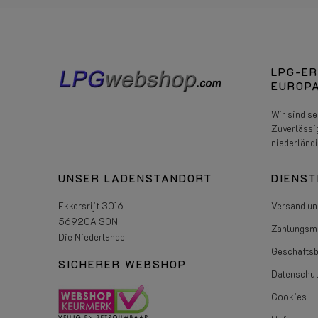
LPG-ER
EUROPA
Wir sind s
Zuverlässi
niederländ
UNSER LADENSTANDORT
DIENST
Ekkersrijt 3016
Versand un
5692CA SON
Zahlungsmö
Die Niederlande
Geschäfts
SICHERER WEBSHOP
Datenschut
Cookies