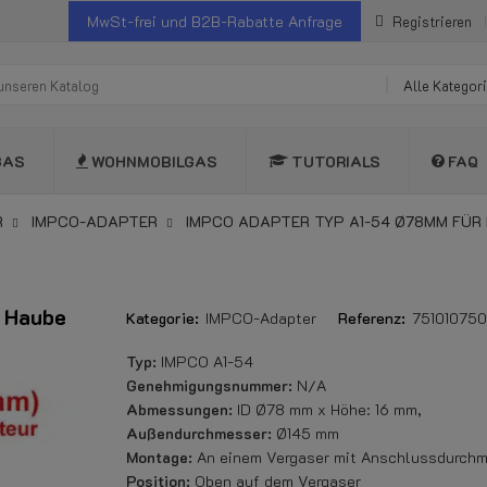
MwSt-frei und B2B-Rabatte Anfrage
Registrieren
Alle Kategor
GAS
WOHNMOBILGAS
TUTORIALS
FAQ
R
IMPCO-ADAPTER
IMPCO ADAPTER TYP A1-54 Ø78MM FÜR 
 Haube
Kategorie:
IMPCO-Adapter
Referenz:
751010750
Typ:
IMPCO A1-54
Genehmigungsnummer:
N/A
Abmessungen:
ID Ø78 mm x Höhe: 16 mm,
Außendurchmesser:
Ø145 mm
Montage:
An einem Vergaser mit Anschlussdurch
Position:
Oben auf dem Vergaser