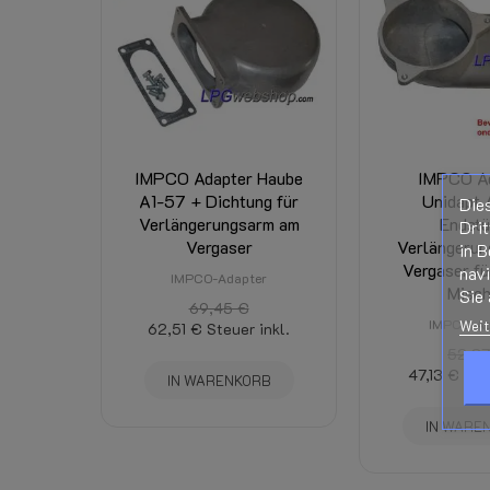
Dazugehörige Produkte:
Portokosten:
IMPCO Adapter Haube
IMPCO A
A1-57 + Dichtung für
Unidapt 
Die
Verlängerungsarm am
Endstü
Drit
Vergaser
Verlängerun
in B
Vergaser f
nav
IMPCO-Adapter
Misch
Sie 
69,45 €
IMPCO-Ad
Weit
62,51 €
Steuer inkl.
52,37
47,13 €
Ste
IN WARENKORB
IN WARE