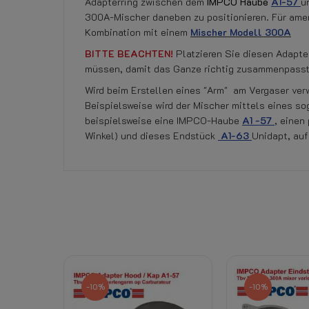
Adapterring zwischen dem
IMPCO Haube
A1-57
u
300A-Mischer daneben zu positionieren. Für ameri
Kombination mit einem
Mischer Modell 300A
BITTE BEACHTEN!
Platzieren Sie diesen Adapte
müssen, damit das Ganze richtig zusammenpasst
Wird beim Erstellen eines "Arm" am Vergaser ver
Beispielsweise wird der Mischer mittels eines so
beispielsweise eine IMPCO-Haube
A1 -57
, einen
Winkel) und dieses Endstück
A1-63
Unidapt, auf
Momentan keine Kundenrezensionen.
Referenz
751010750
Datenblatt
Rücktrittsrecht:
-10%
-10%
Downloads: