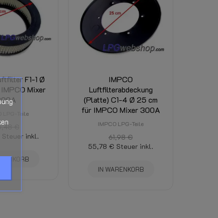
ist dort sichtbar. (Abhängig von Gesamtgewich
tfilter F1-1 Ø
IMPCO
r IMPCO Mixer
Luftfilterabdeckung
300A
(Platte) C1-4 Ø 25 cm
bung
für IMPCO Mixer 300A
 LPG-Teile
ken
IMPCO LPG-Teile
5,48 €
Steuer inkl.
61,98 €
55,78 €
Steuer inkl.
ARENKORB
IN WARENKORB