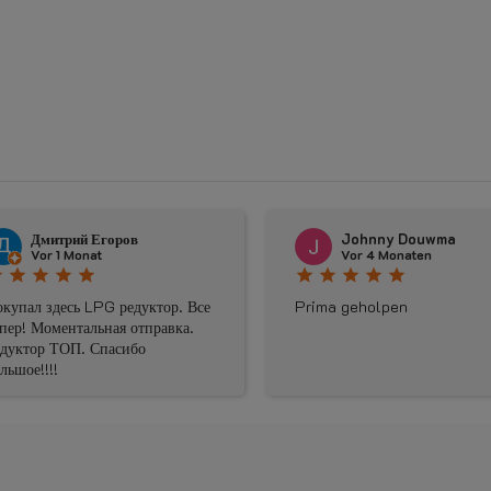
оров
Johnny Douwma
Vor 4 Monaten
star
star
star
star
star
 редуктор. Все
Prima geholpen
я отправка.
асибо