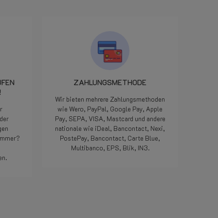
een mailtje gestuurd,
woensdagmorgen een mai
LPGwebshop met excuse
dat ze onmiddellijk het ju
onderdeel gingen opsture
minuten later een bericht
het klaarlag om door DPD
pikken en donderdag gele
Iedereen kan een foutje 
UFEN
ZAHLUNGSMETHODE
we zijn allemaal maar me
!
maar als het dan op deze
Wir bieten mehrere Zahlungsmethoden
manier opgelost word...
r
wie Wero, PayPal, Google Pay, Apple
geweldig, nog nooit
der
Pay, SEPA, VISA, Mastcard und andere
meegemaakt met een we
gen
nationale wie iDeal, Bancontact, Nexi,
Doe zo voort jongens, jull
nummer?
PostePay, Bancontact, Carte Blue,
die 5 sterren meer dan wa
Multibanco, EPS, Blik, IN3.
Bedankt.
en.
Weiterlesen