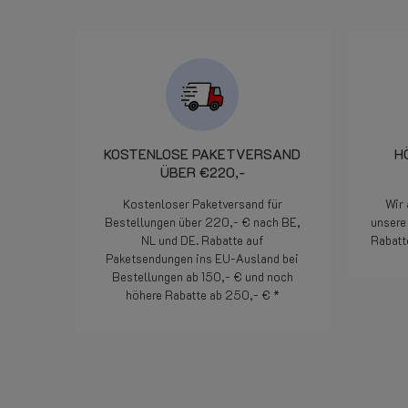
l'indomani mattina alle 7.50 il
pezzo era stato già consegnato
al corriere che ha provveduto
alla consegna praticamente il
giorno dopo. Davvero un
servizio degno di segnalazione.
In pratica cortesia efficienza ed
attenzione al cliente. Bravi!
KOSTENLOSE PAKETVERSAND
H
ÜBER €220,-
Kostenloser Paketversand für
Wir 
Bestellungen über 220,- € nach BE,
unsere 
NL und DE. Rabatte auf
Rabatt
Paketsendungen ins EU-Ausland bei
Bestellungen ab 150,- € und noch
höhere Rabatte ab 250,- € *
Weiterlesen