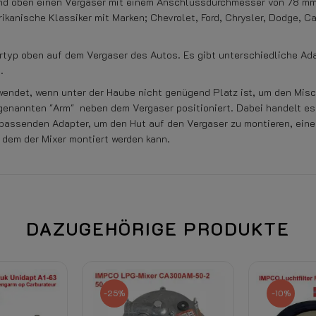
nd oben einen Vergaser mit einem Anschlussdurchmesser von 78 mm
kanische Klassiker mit Marken; Chevrolet, Ford, Chrysler, Dodge, Ca
rtyp oben auf dem Vergaser des Autos. Es gibt unterschiedliche Ad
.
wendet, wenn unter der Haube nicht genügend Platz ist, um den Misc
genannten "Arm" neben dem Vergaser positioniert. Dabei handelt es 
 passenden Adapter, um den Hut auf den Vergaser zu montieren, eine
 dem der Mixer montiert werden kann.
DAZUGEHÖRIGE PRODUKTE
Beim Öffnen der Klarsichtverpa
-25%
-10%
Handbücher und Dokumentation –