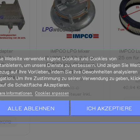
Seite.
Siehe unten auf dieser Seite
Wird im Checkout berechnet und 
t, Zielort und Rabatten.)
dapter
IMPCO LPG Mixer
IMPCO Luf
A1-63
CA300AM-50-2 Serie
25 cm fü
se Website verwendet eigene Cookies und Cookies von
ck-
50&70 inkl. Chokezug
tanbietern, um unsere Dienste zu verbessern. Und zeigen Sie Wer
gsarm am
und Dichtungen für V8
ezug auf Ihre Vorlieben, indem Sie Ihre Gewohnheiten analysieren
IMPCO
ür 300A-
igation. Um Ihre Zustimmung zu seiner Verwendung zu geben, klic
IMPCO-Mischer
4
er
auf die Schaltfläche Akzeptieren.
40,94 €
660,13 €
apter
ere Informationen
Cookies anpassen
495,10 €
Steuer inkl.
 €
IN W
uer inkl.
ALLE ABLEHNEN
ICH AKZEPTIERE
IN WARENKORB
NKORB