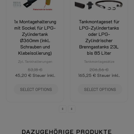
Tankmontageset für
Tankhalterungsset
LPG-Zylindertanks
(2x Halterung)
oder LPG-
Durchmesser 450
Zylindrischer
mm + Isolierung für
Brenngastanks 23L
LPG-Flaschentanks
bis 85 Liter
Tankbefestigung
Tankmontagesätze
186,34 €
158,39 €
Steuer inkl.
206,56 €
165,25 €
Steuer inkl.
IN WARENKORB
SELECT OPTIONS
DAZUGEHÖRIGE PRODUKTE