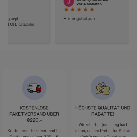
Vor 4 Monaten
star
star
star
star
star
Prima geholpen
KOSTENLOSE
HÖCHSTE QUALITÄT UND
PAKETVERSAND ÜBER
RABATTE!
€220,-
Wir arbeiten jeden Tag hart
Kostenloser Paketversand für
daran, unsere Preise für Sie so