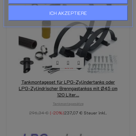
ICH AKZEPTIERE
-20%
Tankmontageset für LPG-Zylindertanks oder
LPG-Zylindrischer Brenngastankss mit Ø45 cm
120 Liter...
Tankmontagesätze
296,34 €
-20%
237,07 €
Steuer inkl.