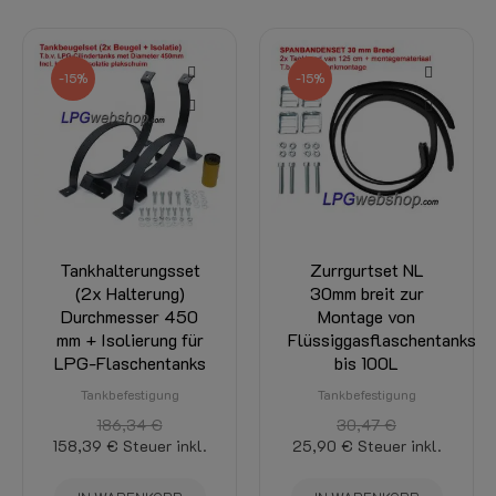
-15%
Zurrgurtset NL
Zurrgurtset 20mm
30mm breit zur
breit zur Montage
Montage von
von
Flüssiggasflaschentanks
Flüssiggasflaschentanks
bis 100L
mit RDW-Zulassung
bis 150L
Tankbefestigung
Tankbefestigung
30,47 €
25,90 €
Steuer inkl.
18,36 €
Steuer inkl.