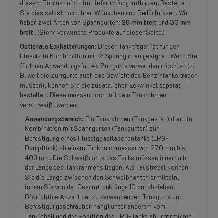
diesem Produkt nicht im Lieferumfang enthalten. Bestellen
Sie dies selbst nach Ihren Wünschen und Bedürfnissen. Wir
haben zwei Arten von Spanngurten:
20 mm breit
und
30 mm
breit
. (Siehe verwandte Produkte auf dieser Seite.)
Optionale Eckhalterungen:
Dieser Tankträger ist für den
Einsatz in Kombination mit 2 Spanngurten geeignet. Wenn Sie
für Ihren Anwendungsfall 4x Zurrgurte verwenden möchten (z.
B. weil die Zurrgurte auch das Gewicht des Benzintanks tragen
müssen), können Sie die zusätzlichen Eckwinkel separat
bestellen. Diese müssen noch mit dem Tankrahmen
verschweißt werden.
Anwendungsbereich:
Ein Tankrahmen (Tankgestell) dient in
Kombination mit Spanngurten (Tankgurten) zur
Befestigung eines Flüssiggasflaschentanks (LPG-
Dampftank) ab einem Tankdurchmesser von 270 mm bis
400 mm. Die Schweißnähte des Tanks müssen innerhalb
der Länge des Tankrahmens liegen. Als Faustregel können
Sie die Länge zwischen den Schweißnähten ermitteln,
indem Sie von der Gesamttanklänge 10 cm abziehen.
Die richtige Anzahl der zu verwendenden Tankgurte und
Befestigungsschrauben hängt unter anderem vom
Tankinhalt und der Position des LPG-Tanks ab. Informieren