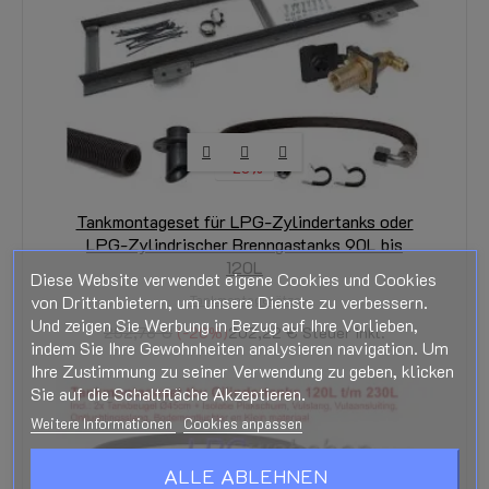
-20%
Tankmontageset für LPG-Zylindertanks oder
LPG-Zylindrischer Brenngastanks 90L bis
120L
Diese Website verwendet eigene Cookies und Cookies
von Drittanbietern, um unsere Dienste zu verbessern.
Tankmontagesätze
Und zeigen Sie Werbung in Bezug auf Ihre Vorlieben,
252,78 €
-20%
202,22 €
Steuer inkl.
indem Sie Ihre Gewohnheiten analysieren navigation. Um
Ihre Zustimmung zu seiner Verwendung zu geben, klicken
Sie auf die Schaltfläche Akzeptieren.
Weitere Informationen
Cookies anpassen
ALLE ABLEHNEN