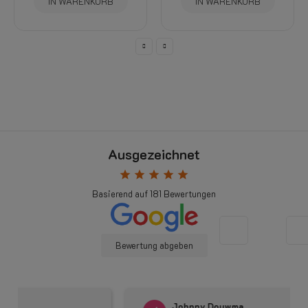
IN WARENKORB
IN WARENKORB
Ausgezeichnet
star
star
star
star
star
Basierend auf
181
Bewertungen
Bewertung abgeben
Johnny Douwma