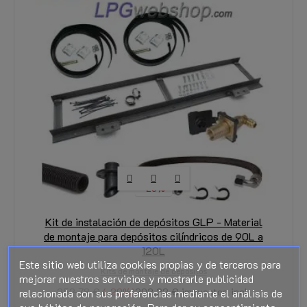
-20%
Kit de instalación de depósitos GLP - Material
de montaje para depósitos cilíndricos de 90L a
120L
Este sitio web utiliza cookies propias y de terceros para
Kits de montaje de depositos
mejorar nuestros servicios y mostrarle publicidad
252,78 €
-20%
202,22 €
impuestos incl.
relacionada con sus preferencias mediante el análisis de