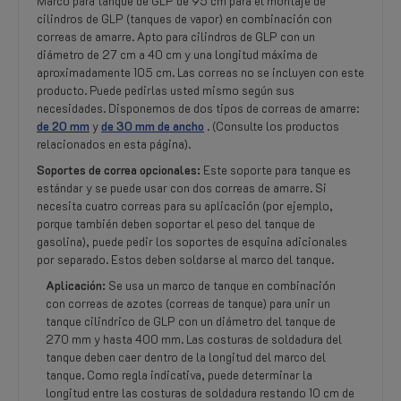
Marco para tanque de GLP de 95 cm para el montaje de
cilindros de GLP (tanques de vapor) en combinación con
correas de amarre. Apto para cilindros de GLP con un
diámetro de 27 cm a 40 cm y una longitud máxima de
aproximadamente 105 cm. Las correas no se incluyen con este
producto. Puede pedirlas usted mismo según sus
necesidades. Disponemos de dos tipos de correas de amarre:
de 20 mm
y
de 30 mm de ancho
. (Consulte los productos
relacionados en esta página).
Soportes de correa opcionales:
Este soporte para tanque es
estándar y se puede usar con dos correas de amarre. Si
necesita cuatro correas para su aplicación (por ejemplo,
porque también deben soportar el peso del tanque de
gasolina), puede pedir los soportes de esquina adicionales
por separado. Estos deben soldarse al marco del tanque.
Aplicación:
Se usa un marco de tanque en combinación
con correas de azotes (correas de tanque) para unir un
tanque cilindrico de GLP con un diámetro del tanque de
270 mm y hasta 400 mm. Las costuras de soldadura del
tanque deben caer dentro de la longitud del marco del
tanque. Como regla indicativa, puede determinar la
longitud entre las costuras de soldadura restando 10 cm de