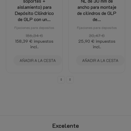
NL de 30 mm de
de 20 mm de ancho
ancho para montaje
para montaje en
de cilindros de GLP
tanque de cilindro
de...
(2x...
Fijaciones para depositos
Fijaciones para depositos
30,47 €
18,36 €
impuestos
25,90 €
impuestos
incl.
incl.
AÑADIR A LA CESTA
AÑADIR A LA CESTA
Excelente