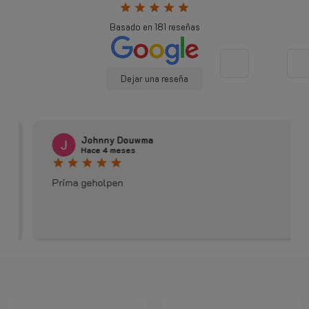
star
star
star
star
star
Basado en
181
reseñas
Dejar una reseña
Johnny Douwma
Hace 4 meses
star
star
star
star
star
Prima geholpen