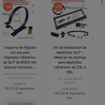
-20%
-15%
Kit de instalación de
Juego de soportes
depósitos GLP -
para tanques (2
Material de montaje
soportes +
para depósitos
aislamiento) para
cilíndricos de 23L a
Depósito Cilíndrico
85L
de GLP con un...
Kits de montaje de
Fijaciones para depositos
depositos
186,34 €
206,56 €
158,39 €
impuestos
165,25 €
impuestos
incl.
incl.
AÑADIR A LA CESTA