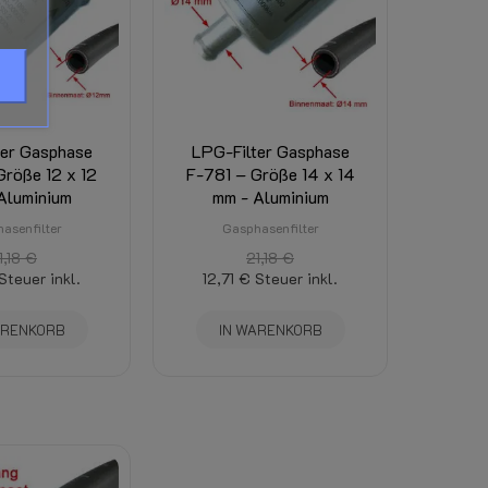
ist dort sichtbar. (Abhängig von Gesamtgewich
els VGI - Landi Renzo EVO
ter Gasphase
LPG-Filter Gasphase
Größe 12 x 12
F-781 – Größe 14 x 14
Aluminium
mm - Aluminium
asenfilter
Gasphasenfilter
1,18 €
21,18 €
Steuer inkl.
12,71 €
Steuer inkl.
ARENKORB
IN WARENKORB