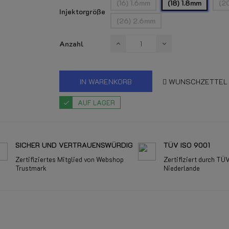
(16) 1.6mm
(18) 1.8mm
(2
Injektorgröße
(26) 2.6mm
Anzahl
IN WARENKORB
WUNSCHZETTEL
AUF LAGER
SICHER UND VERTRAUENSWÜRDIG
TÜV ISO 9001
Zertifiziertes Mitglied von Webshop
Zertifiziert durch TÜ
Trustmark
Niederlande