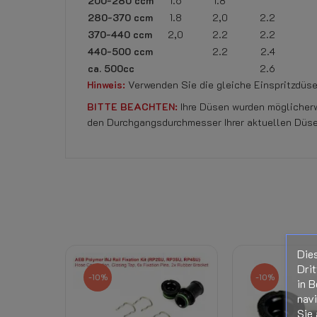
200-280 ccm
1.6
1.8
280-370 ccm
1.8
2,0
2.2
370-440 ccm
2,0
2.2
2.2
440-500 ccm
2.2
2.4
ca. 500cc
2.6
Hinweis:
Verwenden Sie die gleiche Einspritzdüs
BITTE BEACHTEN:
Ihre Düsen wurden möglicherw
den Durchgangsdurchmesser Ihrer aktuellen Düsen
Momentan keine Kundenrezensionen.
Referenz
662001420
Datenblatt
Die
Rücktrittsrecht:
Drit
-10%
-10%
in B
Dazugehörige Produkte:
nav
Sie 