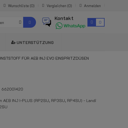
Wunschliste
0
Vergleichen
0
Anmelden
Kontakt
0
ien
UNTERSTÜTZUNG
UNSTSTOFF FÜR AEB INJ EVO EINSPRITZDÜSEN
662001420
oren AEB INJ I-PLUS (RP2SU, RP3SU, RP4SU) - Landi
P2SU