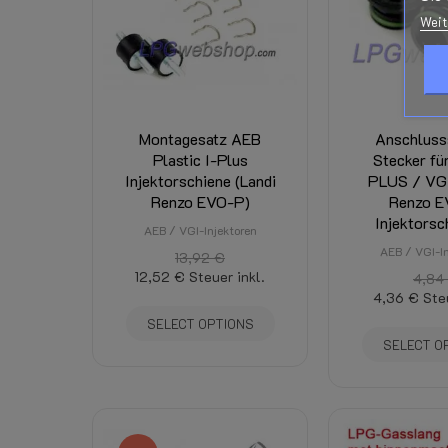
Portokosten:
Weit
Anwendung:
Montagesatz AEB
Anschluss
Plastic I-Plus
Stecker fü
Injektorschiene (Landi
PLUS / VGI
Renzo EVO-P)
Renzo 
Injektorsch
AEB / VGI-Injektoren
AEB / VGI-In
13,92 €
12,52 €
Steuer inkl.
4,84
4,36 €
Ste
SELECT OPTIONS
SELECT O