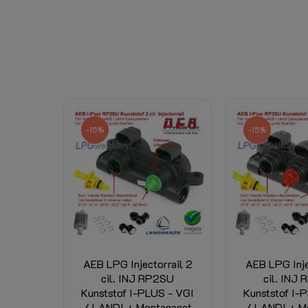
-15%
-15%
AEB LPG Injectorrail 2
AEB LPG Inje
cil. INJ RP2SU
cil. INJ
Kunststof I-PLUS - VGI
Kunststof I-
/ LANDI + Montageset
/ LANDI + M