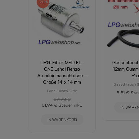
-20%
LPG-Filter MED FL-
Gasschlauc
ONE Landi Renzo
12mm Gumm
Aluminiumanschlüsse –
Pro
Größe 14 x 14 mm
Gasschlauch 
Landi Renzo Filter
5,51 €
Steu
39,93 €
31,94 €
Steuer inkl.
IN WARE
IN WARENKORB