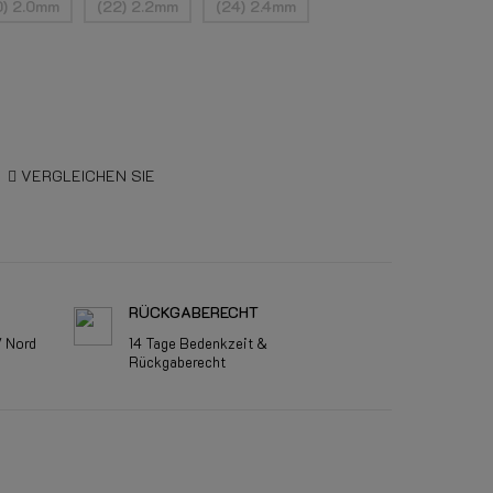
0) 2.0mm
(22) 2.2mm
(24) 2.4mm
VERGLEICHEN SIE
RÜCKGABERECHT
V Nord
14 Tage Bedenkzeit &
Rückgaberecht