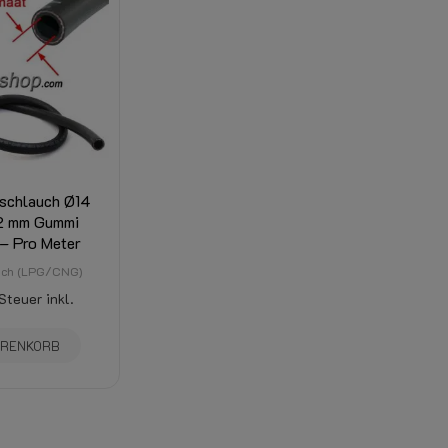
chlauch Ø14
2 mm Gummi
– Pro Meter
uch (LPG/CNG)
Steuer inkl.
ARENKORB