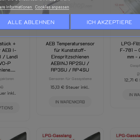
Wird im Checkout berechnet und 
t, Zielort und Rabatten.)
ere Informationen
Cookies anpassen
AEB INJ I-PLUS Injectoren - Vog
ALLE ABLEHNEN
ICH AKZEPTIERE
stück +
AEB Temperatursensor
LPG-Fil
r AEB I-
für Kunststoff-
F-781 – 
 / Landi
Einspritzschienen
mm - 
EVO-P
AEBINJ RP2SU /
Gasph
iene....
RP3SU / RP4SU
2
jektoren
Sensoren für Gassysteme
12,71 €
 €
15,13 €
Steuer inkl.
uer inkl.
IN W
IN WARENKORB
PTIONS