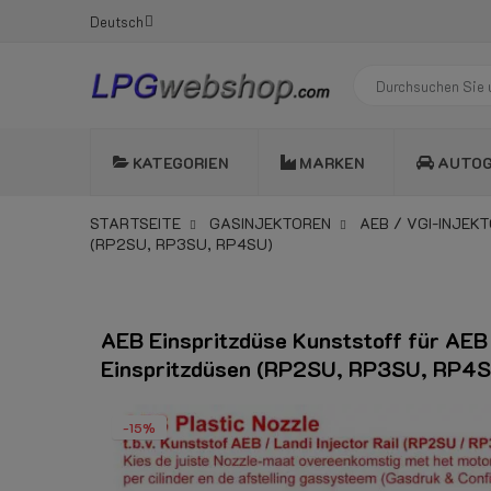
Deutsch
KATEGORIEN
MARKEN
AUTO
STARTSEITE
GASINJEKTOREN
AEB / VGI-INJEK
(RP2SU, RP3SU, RP4SU)
AEB Einspritzdüse Kunststoff für AEB
Einspritzdüsen (RP2SU, RP3SU, RP4S
-15%