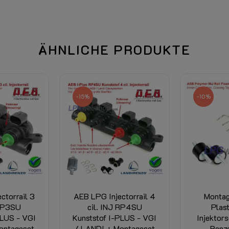
ÄHNLICHE PRODUKTE
-15%
-10%
ctorrail 3
AEB LPG Injectorrail 4
Montag
 RP3SU
cil. INJ RP4SU
Plast
PLUS - VGI
Kunststof I-PLUS - VGI
Injektors
ontageset
/ LANDI + Montageset
Renz