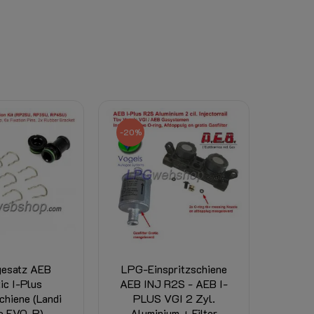
-20%
esatz AEB
LPG-Einspritzschiene
ic I-Plus
AEB INJ R2S - AEB I-
chiene (Landi
PLUS VGI 2 Zyl.
o EVO-P)
Aluminium + Filter