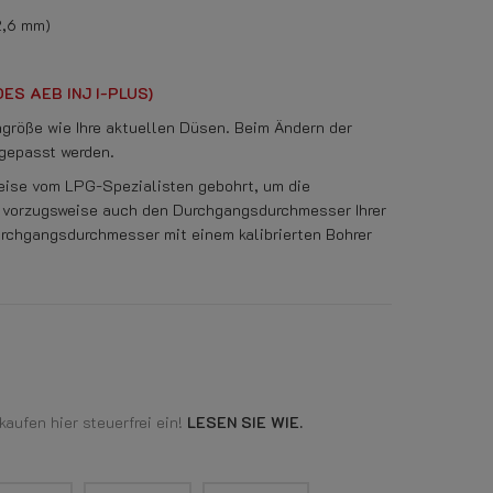
 2,6 mm)
ES AEB INJ I-PLUS)
größe wie Ihre aktuellen Düsen. Beim Ändern der
gepasst werden.
eise vom LPG-Spezialisten gebohrt, um die
e vorzugsweise auch den Durchgangsdurchmesser Ihrer
rchgangsdurchmesser mit einem kalibrierten Bohrer
aufen hier steuerfrei ein!
LESEN SIE WIE.