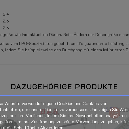
2.4
2.6
2.6
engröße wie Ihre aktuellen Düsen. Beim Ändern der Düsengröße müss
eise vom LPG-Spezialisten gebohrt, um die gewünschte Leistung zu
, indem Sie beispielsweise den Durchgang mit einem kalibrierten 
DAZUGEHÖRIGE PRODUKTE
se Website verwendet eigene Cookies und Cookies von
Beim Öffnen der Klarsichtverpa
tanbietern, um unsere Dienste zu verbessern. Und zeigen Sie Wer
-40%
ezug auf Ihre Vorlieben, indem Sie Ihre Gewohnheiten analysieren
Siehe unten auf dieser Seite
igation. Um Ihre Zustimmung zu seiner Verwendung zu geben, klic
auf die Schaltfläche Akzeptieren.