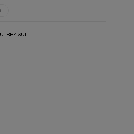
N
SU, RP4SU)