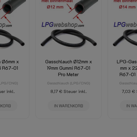
h Ø6mm x
Gasschlauch Ø12mm x
LPG-Gass
i R67-01
19mm Gummi R67-01
mm x 2
Pro Meter
R67-01 
(LPG/CNG)
Gasschlauch (LPG/CNG)
Gasschla
er inkl.
8,17 €
Steuer inkl.
7,03 €
NKORB
IN WARENKORB
IN W