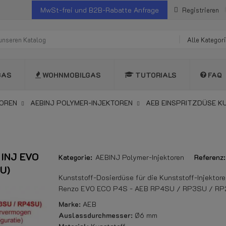
MwSt-frei und B2B-Rabatte Anfrage
Registrieren
Alle Kategor
GAS
WOHNMOBILGAS
TUTORIALS
FAQ
TOREN
AEBINJ POLYMER-INJEKTOREN
AEB EINSPRITZDÜSE K
 INJ EVO
Kategorie:
AEBINJ Polymer-Injektoren
Referenz:
U)
Kunststoff-Dosierdüse für die Kunststoff-Injekt
Renzo EVO ECO P4S - AEB RP4SU / RP3SU / R
Marke:
AEB
Auslassdurchmesser:
Ø6 mm