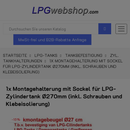
MwSt-frei und B2B-Rabatte Anfrage
STARTSEITE
LPG-TANKS
TANKBEFESTIGUNG
ZYL.
TANKHALTERUNGEN
1X MONTAGEHALTERUNG MIT SOCKEL
FÜR LPG-ZYLINDERTANK Ø270MM (INKL. SCHRAUBEN UND
KLEBEISOLIERUNG)
1x Montagehalterung mit Sockel für LPG-
Zylindertank Ø270mm (inkl. Schrauben und
Klebeisolierung)
-15%