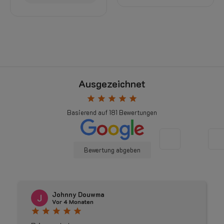
Ausgezeichnet
star
star
star
star
star
Basierend auf
181
Bewertungen
Bewertung abgeben
Johnny Douwma
Vor 4 Monaten
star
star
star
star
star