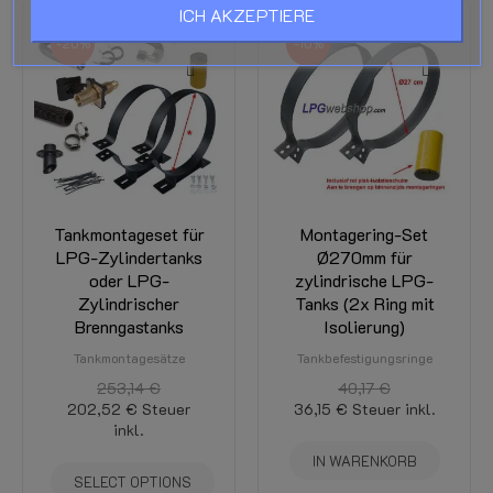
ICH AKZEPTIERE
-20%
-10%
Tankmontageset für
Montagering-Set
LPG-Zylindertanks
Ø270mm für
oder LPG-
zylindrische LPG-
Zylindrischer
Tanks (2x Ring mit
Brenngastanks
Isolierung)
Tankmontagesätze
Tankbefestigungsringe
253,14 €
40,17 €
202,52 €
Steuer
36,15 €
Steuer inkl.
inkl.
IN WARENKORB
SELECT OPTIONS