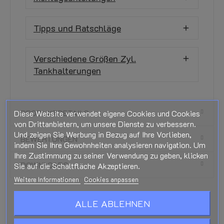
Tipps und Ratschläge
Verschiedene Größen Zyl.
Tankhalterungen
PRODUKTDETAILS
Diese Website verwendet eigene Cookies und Cookies
von Drittanbietern, um unsere Dienste zu verbessern.
Und zeigen Sie Werbung in Bezug auf Ihre Vorlieben,
BEWERTUNGEN
indem Sie Ihre Gewohnheiten analysieren navigation. Um
Ihre Zustimmung zu seiner Verwendung zu geben, klicken
DOWNLOADS
Sie auf die Schaltfläche Akzeptieren.
Weitere Informationen
Cookies anpassen
ALLE ABLEHNEN
ÄHNLICHE PRODUKTE