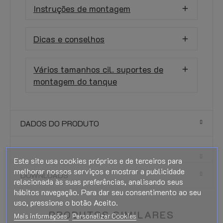
Instruções de montagem
Dicas e conselhos
Vários tamanhos cil. suportes de
montagem do tanque
DADOS DO PRODUTO
Este site usa cookies próprios e de terceiros para
melhorar nossos serviços e mostrar a publicidade
DOWNLOADS
relacionada às suas preferências, analisando seus
hábitos navegação. Para dar seu consentimento ao seu
uso, pressione o botão Aceito.
PRODUTOS SIMILARES
Mais informações
Personalizar Cookies