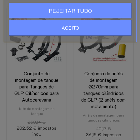
REJEITAR TUDO
-20%
-10%
ACEITO
Conjunto de
Conjunto de anéis
montagem de tanque
de montagem
para Tanques de
Ø270mm para
GLP Cilíndricos para
tanques cilíndricos
Autocaravana
de GLP (2 anéis com
isolamento)
Kits de montagem de
tanque
Anéis de montagem para
tanques cilíndricos
253,14 €
202,52 €
impostos
40,17 €
incl.
36,15 €
impostos