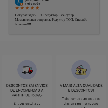
1 mês atrás
star
star
star
star
star
Покупал здесь LPG редуктор. Все супер!
Моментальная отправка. Редуктор ТОП. Спасибо
большое!!!!
DESCONTOS EM ENVIOS
A MAIS ALTA QUALIDADE
DE ENCOMENDAS A
E DESCONTOS!
PARTIR DE 150€,-
Trabalhamos duro todos os
Entrega gratuita de
dias para manter nossos