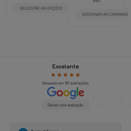
incl.
SELECIONE AS OPÇÕES
ADICIONAR AO CARRINHO
Excelente
star
star
star
star
star
Baseado em
181
avaliações
Deixar uma avaliação
Дмитрий Егоров