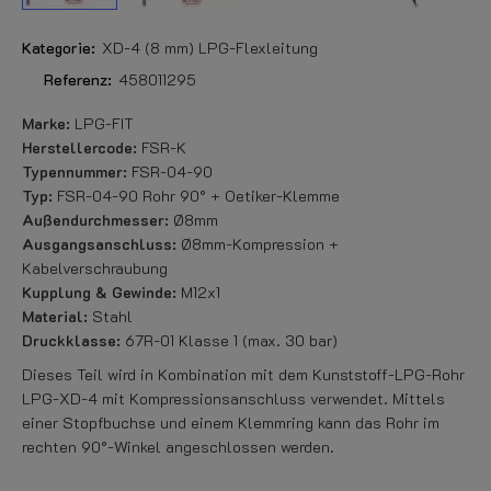
Kategorie:
XD-4 (8 mm) LPG-Flexleitung
Referenz:
458011295
Marke:
LPG-FIT
Herstellercode:
FSR-K
Typennummer:
FSR-04-90
Typ:
FSR-04-90 Rohr 90° + Oetiker-Klemme
Außendurchmesser:
Ø8mm
Ausgangsanschluss:
Ø8mm-Kompression +
Kabelverschraubung
Kupplung & Gewinde:
M12x1
Material:
Stahl
Druckklasse:
67R-01 Klasse 1 (max. 30 bar)
Dieses Teil wird in Kombination mit dem Kunststoff-LPG-Rohr
LPG-XD-4 mit Kompressionsanschluss verwendet. Mittels
einer Stopfbuchse und einem Klemmring kann das Rohr im
rechten 90°-Winkel angeschlossen werden.