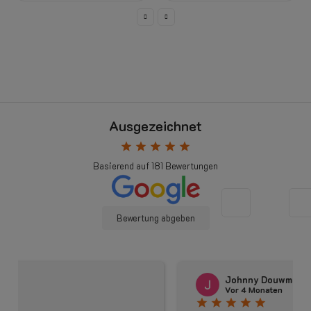
Ausgezeichnet
star
star
star
star
star
Basierend auf
181
Bewertungen
Bewertung abgeben
Johnny Douwma
Vor 4 Monaten
star
star
star
star
star