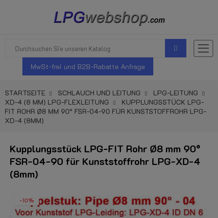
MwSt-frei und B2B-Rabatte Anfrage
STARTSEITE
SCHLAUCH UND LEITUNG
LPG-LEITUNG
XD-4 (8 MM) LPG-FLEXLEITUNG
KUPPLUNGSSTÜCK LPG-
FIT ROHR Ø8 MM 90° FSR-04-90 FÜR KUNSTSTOFFROHR LPG-
XD-4 (8MM)
Kupplungsstück LPG-FIT Rohr Ø8 mm 90°
FSR-04-90 für Kunststoffrohr LPG-XD-4
(8mm)
-10%