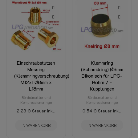
-15%
Klemmring
LPG-FIT
(Schneidring) Ø8mm
Kunststoff-LPG-
g)
Bikonisch für LPG-
Rohr XD-4 (8 mm)
Rohre / -
auf Länge
Kupplungen
XD-4 (8 mm) LPG-
Flexleitung
Bördelmutter und
Kompressionsringe
36,15 €
30,73 €
Steuer inkl.
0,54 €
Steuer inkl.
SELECT OPTIONS
IN WARENKORB