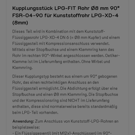
Kupplungsstück LPG-FIT Rohr Ø8 mm 90°
FSR-04-90 für Kunststoffrohr LPG-XD-4
(8mm)
Dieses Teil wird in Kombination mit dem Kunststoff-
Flüssiggasrohr LPG-XD-4 DN 6 (= Ø8 mm Kupfer) und einem
Flüssiggasteil mit Kompressionsanschluss verwendet.
Mittels einer Stopfbuchse und einem Klemmring kann das
Rohr im rechten 90°-Winkel angeschlossen werden. Oetiker-
Klemme ist im Lieferumfang enthalten. Ohne Wirbel und
Klemmring.
Dieser Kupplungstyp besteht aus einem um 90° gebogenen
Rohr, das einen rechtwinkligen Anschluss an den
Flüssiggasteil ermöglicht. Die Abdichtung erfolgt über eine
Stopfbuchse und einen Ø8 mm Klemmring. Die Stopfbuchse
und der Kompressionsring sind NICHT im Lieferumfang
enthalten, diese sind normalerweise bereits standardmäßig
beim LPG-Teil vorhanden.
Anwendung:
Zum Anschluss von Kunststoff-LPG-Rohren an
beispielsweise:
- Ein Flüssiggasventil (mit M12x1-Anschlüssen) im 90°-