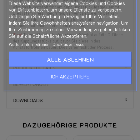
Mit einer Oetiker-Klemme (verformbare Schlauchklemme)
Diese Website verwendet eigene Cookies und Cookies
wird das Kunststoffrohr am Kupplungsstück festgeklemmt.
von Drittanbietern, um unsere Dienste zu verbessern.
Dies ist im Preis inbegriffen. Verwenden Sie eine Oetiker-
Und zeigen Sie Werbung in Bezug auf Ihre Vorlieben,
Zange, um diese Klemme richtig festzuziehen. Zur
indem Sie Ihre Gewohnheiten analysieren navigation. Um
Veranschaulichung siehe auch die Bilder.
Ihre Zustimmung zu seiner Verwendung zu geben, klicken
Tipp!
Tragen Sie eine kleine Menge Kriechöl auf die O-Ringe
Sie auf die Schaltfläche Akzeptieren.
des Kupplungsstücks auf, bevor Sie diese in das
Weitere Informationen
Cookies anpassen
Kunststoffrohr einbauen. Dies vereinfacht den Prozess.
ALLE ABLEHNEN
PRODUKTDETAILS
ICH AKZEPTIERE
BEWERTUNGEN
DOWNLOADS
DAZUGEHÖRIGE PRODUKTE