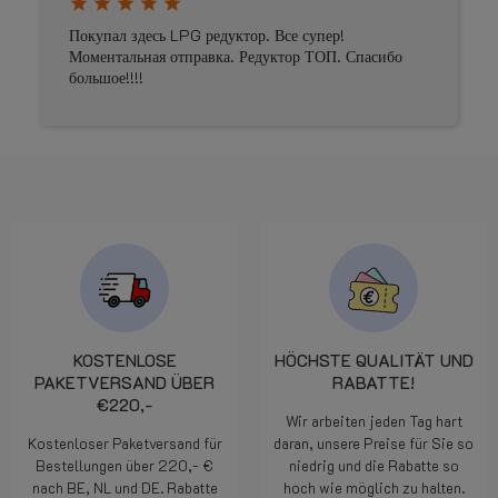
star
star
star
star
star
star
star
s
Покупал здесь LPG редуктор. Все супер!
Prima 
Моментальная отправка. Редуктор ТОП. Спасибо
большое!!!!
KOSTENLOSE
HÖCHSTE QUALITÄT UND
PAKETVERSAND ÜBER
RABATTE!
€220,-
Wir arbeiten jeden Tag hart
Kostenloser Paketversand für
daran, unsere Preise für Sie so
Bestellungen über 220,- €
niedrig und die Rabatte so
nach BE, NL und DE. Rabatte
hoch wie möglich zu halten.