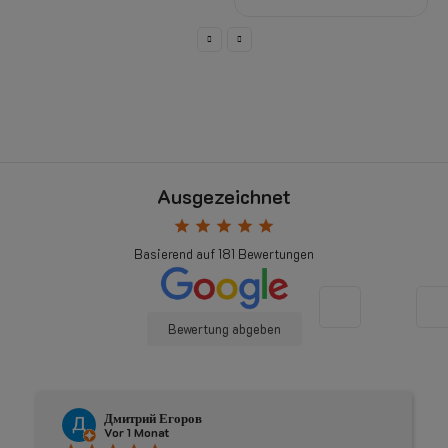
Ausgezeichnet
star
star
star
star
star
Basierend auf
181
Bewertungen
Bewertung abgeben
Дмитрий Егоров
J
Vor 1 Monat
V