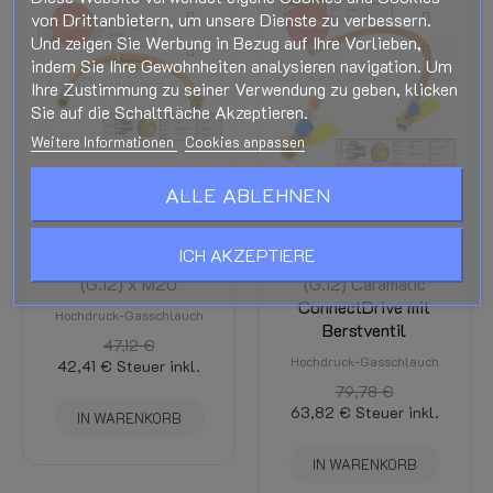
von Drittanbietern, um unsere Dienste zu verbessern.
-10%
-20%
Und zeigen Sie Werbung in Bezug auf Ihre Vorlieben,
indem Sie Ihre Gewohnheiten analysieren navigation. Um
Ihre Zustimmung zu seiner Verwendung zu geben, klicken
Sie auf die Schaltfläche Akzeptieren.
Weitere Informationen
Cookies anpassen
ALLE ABLEHNEN
GOK
Hochdruck-GOK-
Hochdruckgasschlauch
Gasschlauch 750
ICH AKZEPTIERE
750 mm SHELL KLF
mm M20 x KLF
(G.12) x M20
(G.12) Caramatic
ConnectDrive mit
Hochdruck-Gasschlauch
Berstventil
47,12 €
Hochdruck-Gasschlauch
42,41 €
Steuer inkl.
79,78 €
63,82 €
Steuer inkl.
IN WARENKORB
IN WARENKORB