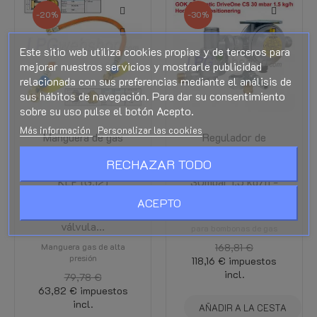
-20%
-30%
Este sitio web utiliza cookies propias y de terceros para
mejorar nuestros servicios y mostrarle publicidad
relacionada con sus preferencias mediante el análisis de
sus hábitos de navegación. Para dar su consentimiento
sobre su uso pulse el botón Acepto.
Más información
Personalizar las cookies
Manguera de gas
Regulador de
GOK de alta presión
presión GOK
RECHAZAR TODO
de 750 mm M20 x
Caramatic DriveOne
KLF (G.12)
30mbar 1,5 kg/h -
Caramatic
Horizontal M20x1,5
ACEPTO
ConnectDrive con
Reductores de Presión
válvula...
para bombonas de gas
Manguera gas de alta
168,81 €
presión
118,16 €
impuestos
incl.
79,78 €
63,82 €
impuestos
incl.
AÑADIR A LA CESTA