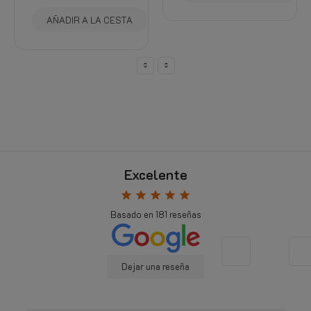
AÑADIR A LA CESTA
Excelente
star
star
star
star
star
Basado en
181
reseñas
Dejar una reseña