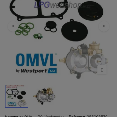
Kategorie:
OMVL LPG-Verdampfer
Referenz:
255003570