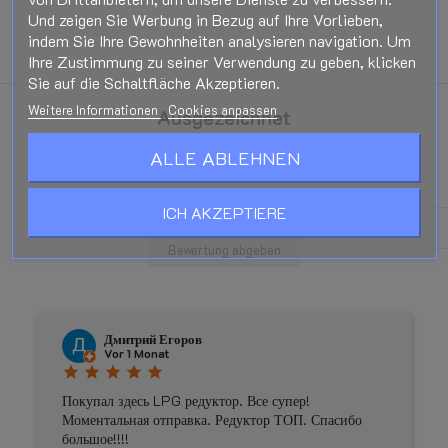
Und zeigen Sie Werbung in Bezug auf Ihre Vorlieben,
indem Sie Ihre Gewohnheiten analysieren navigation. Um
Ihre Zustimmung zu seiner Verwendung zu geben, klicken
Sie auf die Schaltfläche Akzeptieren.
Weitere Informationen
Cookies anpassen
Ausgezeichnet
star
star
star
star
star
ALLE ABLEHNEN
Basierend auf
181
Bewertungen
ICH AKZEPTIERE
Bewertung abgeben
Дмитрий Егоров
Vor 1 Monat
star
star
star
star
star
Покупал здесь LPG редуктор. Все супер!
Моментальная отправка. Редуктор ТОП. Спасибо
большое!!!!