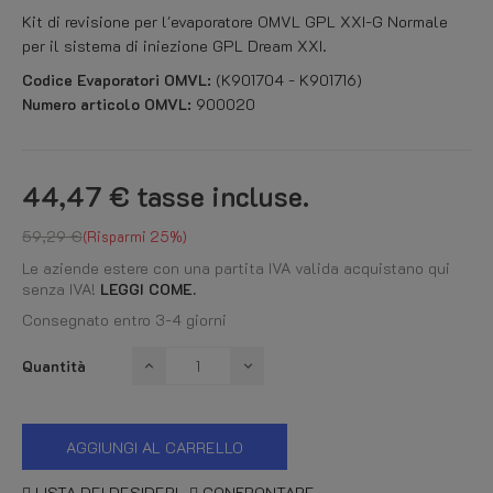
Kit di revisione per l'evaporatore OMVL GPL XXI-G Normale
per il sistema di iniezione GPL Dream XXI.
Codice Evaporatori OMVL:
(K901704 - K901716)
Numero articolo OMVL:
900020
44,47 €
tasse incluse.
59,29 €
Risparmi 25%
Le aziende estere con una partita IVA valida acquistano qui
senza IVA!
LEGGI COME.
Consegnato entro 3-4 giorni
Quantità
AGGIUNGI AL CARRELLO
LISTA DEI DESIDERI
CONFRONTARE