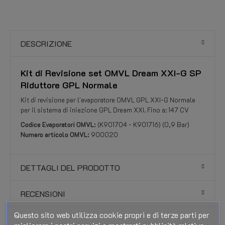
DESCRIZIONE
Kit di Revisione set OMVL Dream XXI-G SP
Riduttore GPL Normale
Kit di revisione per l'evaporatore OMVL GPL XXI-G Normale
per il sistema di iniezione GPL Dream XXI. Fino a: 147 CV
Codice Evaporatori OMVL:
(K901704 - K901716) (0,9 Bar)
Numero articolo OMVL:
900020
DETTAGLI DEL PRODOTTO
RECENSIONI
Questo sito web utilizza cookie propri e di terze parti per
migliorare i nostri servizi e mostrarti pubblicità relativa