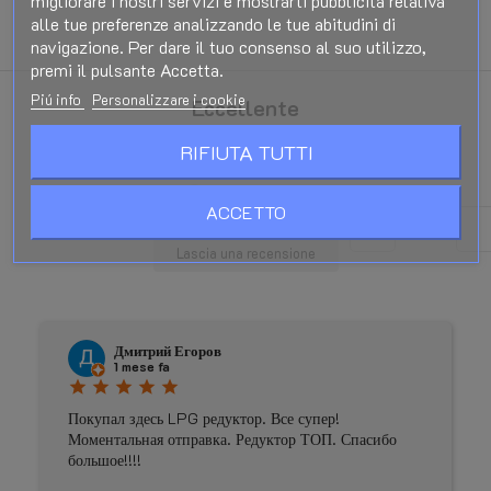
alle tue preferenze analizzando le tue abitudini di
navigazione. Per dare il tuo consenso al suo utilizzo,
premi il pulsante Accetta.
Piú info
Personalizzare i cookie
Eccellente
star
star
star
star
star
RIFIUTA TUTTI
Basato su
181
recensioni
ACCETTO
Lascia una recensione
Дмитрий Егоров
1 mese fa
star
star
star
star
star
Покупал здесь LPG редуктор. Все супер!
Моментальная отправка. Редуктор ТОП. Спасибо
большое!!!!