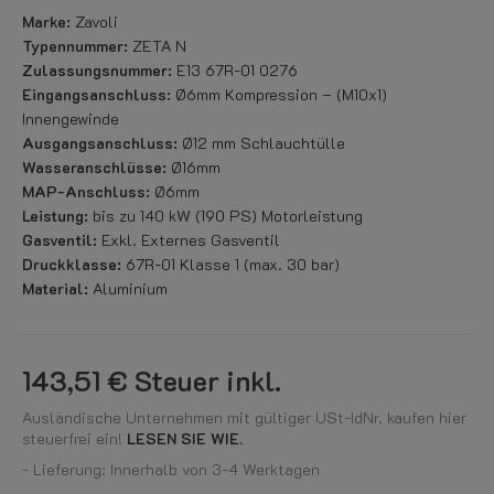
Marke:
Zavoli
Typennummer:
ZETA N
Zulassungsnummer:
E13 67R-01 0276
Eingangsanschluss:
Ø6mm Kompression – (M10x1)
Innengewinde
Ausgangsanschluss:
Ø12 mm Schlauchtülle
Wasseranschlüsse:
Ø16mm
MAP-Anschluss:
Ø6mm
Leistung:
bis zu 140 kW (190 PS) Motorleistung
Gasventil:
Exkl. Externes Gasventil
Druckklasse:
67R-01 Klasse 1 (max. 30 bar)
Material:
Aluminium
143,51 €
Steuer inkl.
Ausländische Unternehmen mit gültiger USt-IdNr. kaufen hier
steuerfrei ein!
LESEN SIE WIE.
- Lieferung: Innerhalb von 3-4 Werktagen