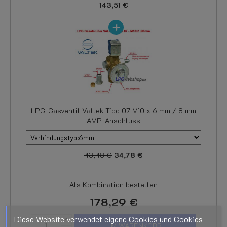
143,51 €
LPG-Gasventil Valtek Tipo 07 M10 x 6 mm / 8 mm
AMP-Anschluss
43,48 €
34,78 €
Als Kombination bestellen
178,29 €
Diese Website verwendet eigene Cookies und Cookies
IM WARENKORB