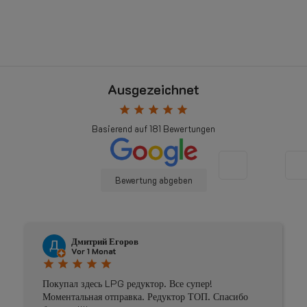
Ausgezeichnet
star
star
star
star
star
Basierend auf
181
Bewertungen
Bewertung abgeben
Дмитрий Егоров
Vor 1 Monat
star
star
star
star
star
Покупал здесь LPG редуктор. Все супер!
Моментальная отправка. Редуктор ТОП. Спасибо