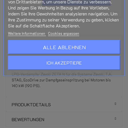
von Drittanbietern, um unsere Dienste zu verbessern.
Und zeigen Sie Werbung in Bezug auf Ihre Vorlieben,
indem Sie Ihre Gewohnheiten analysieren navigation. Um
Ihre Zustimmung zu seiner Verwendung zu geben, klicken
Sie auf die Schaltfläche Akzeptieren.
Weitere Informationen
Cookies anpassen
BESCHREIBUNG
ALLE ABLEHNEN
LPG-Verdampfer Zavoli ZETA N mit
ICH AKZEPTIERE
Temperatursensor (1,2 bar bis 140 KW)
LPG-Verdampfer Zavoli ZETA N für die Systeme Zavoli, T.A,
STAG, EcoDrive zur Dampfgaseinspritzung bei Motoren bis
140 kW (190 PS).
PRODUKTDETAILS
BEWERTUNGEN