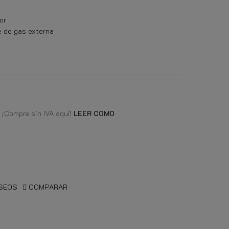
or
e de gas externa
 ¡Compre sin IVA aquí!
LEER COMO
ESEOS
COMPARAR