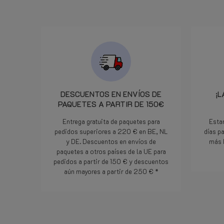
Comunicato alla 16.00 circa
l'indomani mattina alle 7.50 il
pezzo era stato già consegnato
al corriere che ha provveduto
alla consegna praticamente il
giorno dopo. Davvero un
servizio degno di segnalazione.
In pratica cortesia efficienza ed
attenzione al cliente. Bravi!
DESCUENTOS EN ENVÍOS DE
¡L
PAQUETES A PARTIR DE 150€
Entrega gratuita de paquetes para
Esta
pedidos superiores a 220 € en BE, NL
días p
y DE. Descuentos en envíos de
más 
paquetes a otros países de la UE para
pedidos a partir de 150 € y descuentos
aún mayores a partir de 250 € *
Lee mas