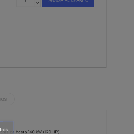
AÑADIR AL CARRITO
IOS
tros
ores de hasta 140 kW (190 HP).