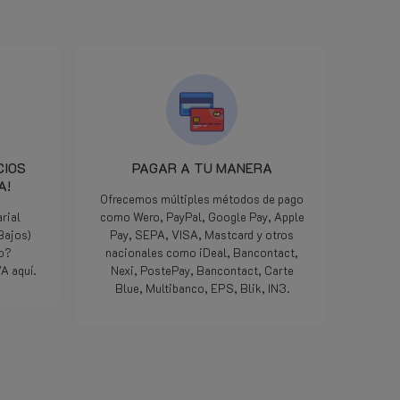
empfehlen.
ik de jui
een mailt
woensdag
LPGwebsh
dat ze on
onderdeel
minuten l
het klaa
pikken en
Iedereen 
CIOS
PAGAR A TU MANERA
we zijn 
A!
maar als
Ofrecemos múltiples métodos de pago
manier op
rial
como Wero, PayPal, Google Pay, Apple
geweldig,
 Bajos)
Pay, SEPA, VISA, Mastcard y otros
meegemaa
do?
nacionales como iDeal, Bancontact,
Doe zo vo
A aquí.
Nexi, PostePay, Bancontact, Carte
die 5 ste
Blue, Multibanco, EPS, Blik, IN3.
Bedankt.
Lee mas