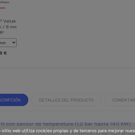
P Valtek
m / 8 mm
MP
8 €
SCRIPCIÓN
DETALLES DEL PRODUCTO
COMENTAR
N con sensor de temperatura (1,2 bar hasta 140 KW)
 sitio web utiliza cookies propias y de terceros para mejorar nues
emas Zavoli, TA, STAG, EcoDrive para inyección de gas vapor en mot