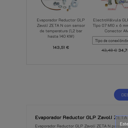
Evaporador Reductor GLP
ElectroVálvula GL
Zavoli ZETA N con sensor
Tipo 07 M10 x 6 m
de temperatura (1,2 bar
Conector A
hasta 140 KW)
143,51 €
43,48 €
34,7
DE
Evaporador Reductor GLP Zavoli ZETA 
Este
Evaporador Reductor GLP Zavoli ZETA N para sist