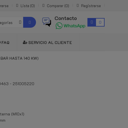
rarse
Lista
0
Comparar
0
Registrarse
Contacto
0
tegorias
FAQ
SERVICIO AL CLIENTE
BAR HASTA 140 KW)
0463 - 251005220
erna (M10x1)
 mm