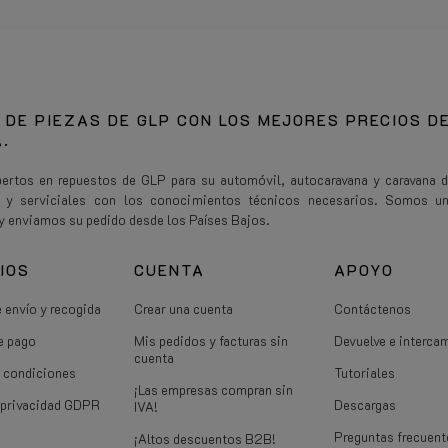
 DE PIEZAS DE GLP CON LOS MEJORES PRECIOS D
.
rtos en repuestos de GLP para su automóvil, autocaravana y caravana 
s y serviciales con los conocimientos técnicos necesarios. Somos u
y enviamos su pedido desde los Países Bajos.
IOS
CUENTA
APOYO
 envío y recogida
Crear una cuenta
Contáctenos
e pago
Mis pedidos y facturas sin
Devuelve e interca
cuenta
 condiciones
Tutoriales
¡Las empresas compran sin
e privacidad GDPR
Descargas
IVA!
Preguntas frecuent
¡Altos descuentos B2B!