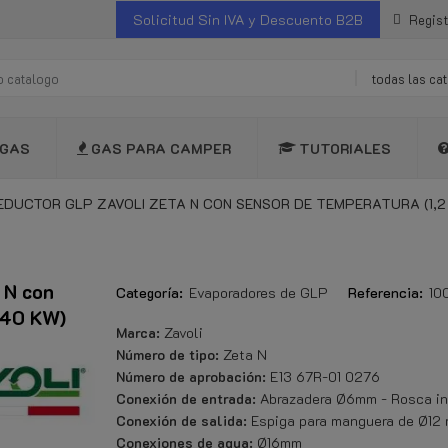
Solicitud Sin IVA y Descuento B2B
Regist
todas las ca
GAS
GAS PARA CAMPER
TUTORIALES
DUCTOR GLP ZAVOLI ZETA N CON SENSOR DE TEMPERATURA (1,2 
 N con
Categoría:
Evaporadores de GLP
Referencia:
10
140 KW)
Marca:
Zavoli
Número de tipo:
Zeta N
Número de aprobación:
E13 67R-01 0276
Conexión de entrada:
Abrazadera Ø6mm - Rosca int
Conexión de salida:
Espiga para manguera de Ø12
Conexiones de agua:
Ø16mm