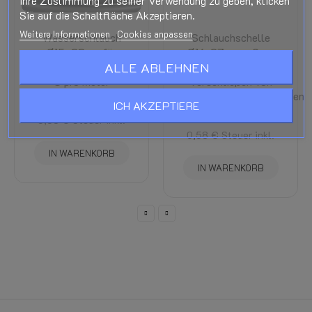
Ihre Zustimmung zu seiner Verwendung zu geben, klicken
Sie auf die Schaltfläche Akzeptieren.
Weitere Informationen
Cookies anpassen
Wasserschlauch
Schlauchschelle
Ø15x23mm für
Ø16-27mm – 9mm
ALLE ABLEHNEN
Kühlmittel bis 120°
breit zum
C pro Meter
Verschließen von
Gasschlauchverbindungen
Kühlmittelschlauch
ICH AKZEPTIERE
Schlauchklemmen
5,08 €
Steuer inkl.
0,58 €
Steuer inkl.
IN WARENKORB
IN WARENKORB