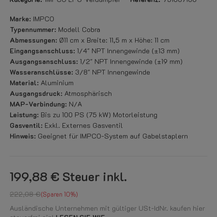
Marke:
IMPCO
Typennummer:
Modell Cobra
Abmessungen:
Ø11 cm x Breite: 11,5 m x Höhe: 11 cm
Eingangsanschluss:
1/4" NPT Innengewinde (±13 mm)
Ausgangsanschluss:
1/2" NPT Innengewinde (±19 mm)
Wasseranschlüsse:
3/8" NPT Innengewinde
Material:
Aluminium
Ausgangsdruck:
Atmosphärisch
MAP-Verbindung:
N/A
Leistung:
Bis zu 100 PS (75 kW) Motorleistung
Gasventil:
Exkl. Externes Gasventil
Hinweis:
Geeignet für IMPCO-System auf Gabelstaplern
199,88 €
Steuer inkl.
222,08 €
Sparen 10%
Ausländische Unternehmen mit gültiger USt-IdNr. kaufen hier