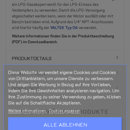
ein LPG-Gasabsperrventil für den LPG-Einlass des
Verdampfers zu verwenden. Damit die LPG-Versorgung
abgeschaltet werden kann, wenn der Motor ausfällt oder mit
Benzin betrieben wird. Aufgrund des 1/4" NPT-Anschlusses
wird hierfür häufig der
VALTEK Typ 06
verwendet.
Weitere Informationen finden Sie in der Produktbeschreibung
(PDF) im Downloadbereich.
PRODUKTDETAILS
Diese Website verwendet eigene Cookies und Cookies
BEWERTUNGEN
von Drittanbietern, um unsere Dienste zu verbessern.
Und zeigen Sie Werbung in Bezug auf Ihre Vorlieben,
DOWNLOADS
indem Sie Ihre Gewohnheiten analysieren navigation. Um
Ihre Zustimmung zu seiner Verwendung zu geben, klicken
Sie auf die Schaltfläche Akzeptieren.
DAZUGEHÖRIGE PRODUKTE
Weitere Informationen
Cookies anpassen
ALLE ABLEHNEN