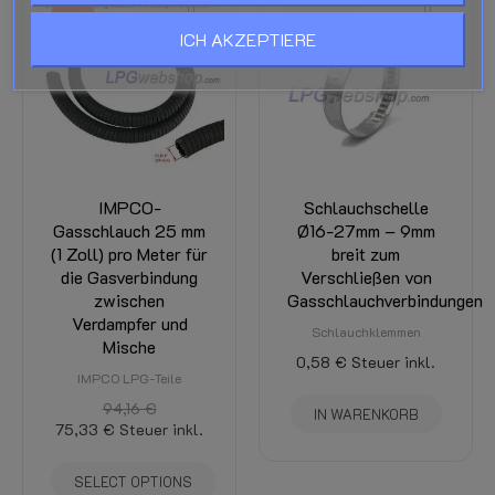
-20%
ICH AKZEPTIERE
IMPCO-
Schlauchschelle
Gasschlauch 25 mm
Ø16-27mm – 9mm
(1 Zoll) pro Meter für
breit zum
die Gasverbindung
Verschließen von
zwischen
Gasschlauchverbindungen
Verdampfer und
Schlauchklemmen
Mische
0,58 €
Steuer inkl.
IMPCO LPG-Teile
94,16 €
IN WARENKORB
75,33 €
Steuer inkl.
SELECT OPTIONS