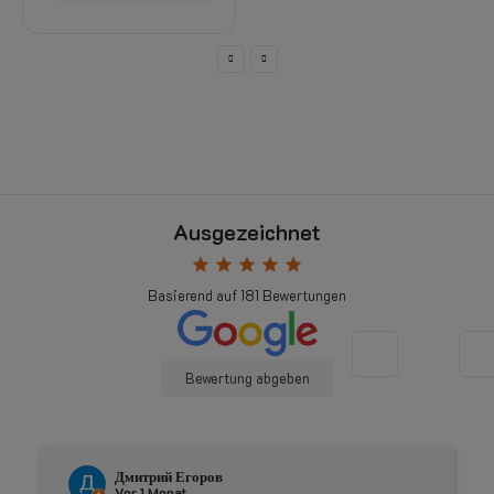
Ausgezeichnet
star
star
star
star
star
Basierend auf
181
Bewertungen
Bewertung abgeben
Дмитрий Егоров
Vor 1 Monat