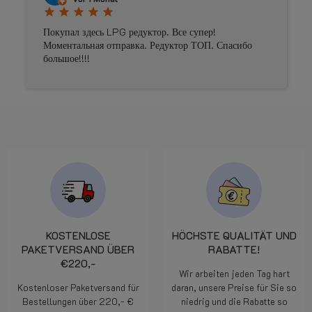
star
star
star
star
star
Покупал здесь LPG редуктор. Все супер!
Моментальная отправка. Редуктор ТОП. Спасибо
большое!!!!
KOSTENLOSE
HÖCHSTE QUALITÄT UND
PAKETVERSAND ÜBER
RABATTE!
€220,-
Wir arbeiten jeden Tag hart
Kostenloser Paketversand für
daran, unsere Preise für Sie so
Bestellungen über 220,- €
niedrig und die Rabatte so