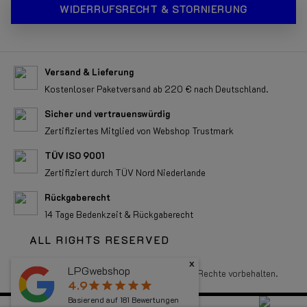
WIDERRUFSRECHT & STORNIERUNG
Versand & Lieferung
Kostenloser Paketversand ab 220 € nach Deutschland.
Sicher und vertrauenswürdig
Zertifiziertes Mitglied von Webshop Trustmark
TÜV ISO 9001
Zertifiziert durch TÜV Nord Niederlande
Rückgaberecht
14 Tage Bedenkzeit & Rückgaberecht
ALL RIGHTS RESERVED
x
LPGwebshop
Copyright 2026 LPGwebshop.com - Alle Rechte vorbehalten.
4.9
star
star
star
star
star
Basierend auf
181
Bewertungen