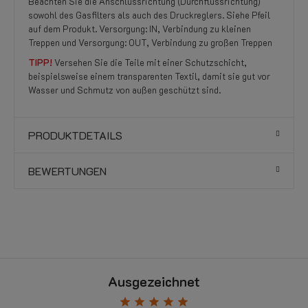
Beachten Sie die Anschlussrichtung (Durchflussrichtung)
sowohl des Gasfilters als auch des Druckreglers. Siehe Pfeil
auf dem Produkt. Versorgung: IN, Verbindung zu kleinen
Treppen und Versorgung: OUT, Verbindung zu großen Treppen
TIPP!
Versehen Sie die Teile mit einer Schutzschicht,
beispielsweise einem transparenten Textil, damit sie gut vor
Wasser und Schmutz von außen geschützt sind.
PRODUKTDETAILS
BEWERTUNGEN
Ausgezeichnet
star
star
star
star
star