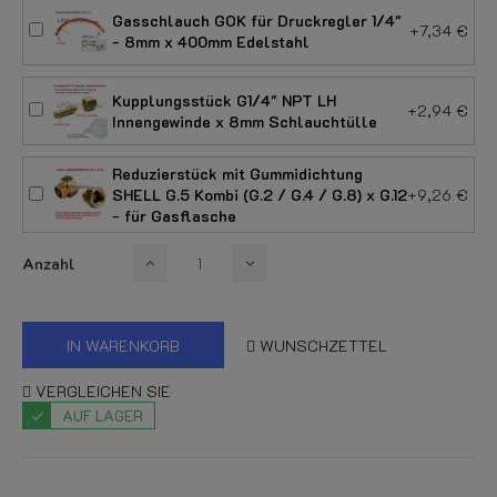
Gasschlauch GOK für Druckregler 1/4"
+7,34 €
- 8mm x 400mm Edelstahl
Kupplungsstück G1/4" NPT LH
+2,94 €
Innengewinde x 8mm Schlauchtülle
Reduzierstück mit Gummidichtung
SHELL G.5 Kombi (G.2 / G.4 / G.8) x G.12
+9,26 €
- für Gasflasche
Anzahl
IN WARENKORB
WUNSCHZETTEL
VERGLEICHEN SIE
AUF LAGER