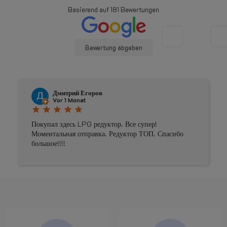
Basierend auf
181
Bewertungen
Bewertung abgeben
Дмитрий Егоров
Vor 1 Monat
star
star
star
star
star
Покупал здесь LPG редуктор. Все супер!
Моментальная отправка. Редуктор ТОП. Спасибо
большое!!!!