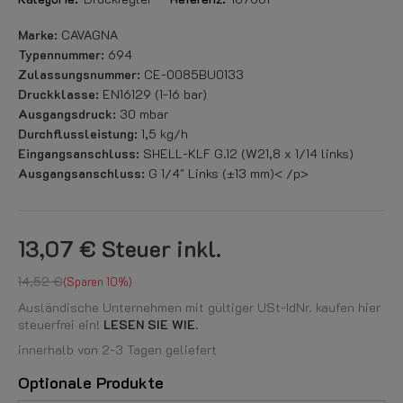
Marke:
CAVAGNA
Typennummer:
694
Zulassungsnummer:
CE-0085BU0133
Druckklasse:
EN16129 (1-16 bar)
Ausgangsdruck:
30 mbar
Durchflussleistung:
1,5 kg/h
Eingangsanschluss:
SHELL-KLF G.12 (W21,8 x 1/14 links)
Ausgangsanschluss:
G 1/4" Links (±13 mm)< /p>
13,07 €
Steuer inkl.
14,52 €
Sparen 10%
Ausländische Unternehmen mit gültiger USt-IdNr. kaufen hier
steuerfrei ein!
LESEN SIE WIE.
innerhalb von 2-3 Tagen geliefert
Optionale Produkte