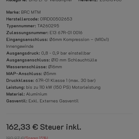
Marke:
BRC MTM
Herstellercode:
01RD00502653
Typennummer:
TA260295
Zulassungsnummer:
E13 67R-01 0016
Eingangsanschluss:
Ø6mm Kompression – (M10x1)
Innengewinde
Ausgangsdruck:
0,8 - 0,9 bar einstellbar
Ausgangsanschluss:
Ø10 mm Schlauchtülle
Wasseranschlüsse:
Ø16mm
MAP-Anschluss:
Ø5mm
Druckklasse:
67R-01 Klasse 1 (max. 30 bar)
Leistung:
bis zu 110 kW (150 PS) Motorleistung
Material:
Aluminium
Gasventil:
Exkl. Externes Gasventil
162,33 €
Steuer inkl.
190,97 €
Sparen 15%