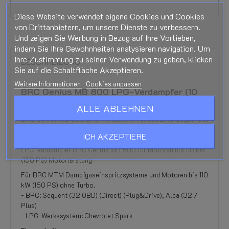
Diese Website verwendet eigene Cookies und Cookies
von Drittanbietern, um unsere Dienste zu verbessern.
Und zeigen Sie Werbung in Bezug auf Ihre Vorlieben,
indem Sie Ihre Gewohnheiten analysieren navigation. Um
Ihre Zustimmung zu seiner Verwendung zu geben, klicken
BESCHREIBUNG
Sie auf die Schaltfläche Akzeptieren.
Weitere Informationen
Cookies anpassen
BRC Genius MB 800 LPG-Verdampfer (10
mm)
ALLE ABLEHNEN
BRC Genius MB 800 LPG-Verdampfer für das BRC Sequential
LPG-System von 2007
ICH AKZEPTIERE
Der Verdampfer wird ohne Gasventil geliefert.
LPG-Verdampfer BRC Genius MB 800 für Motoren bis 110 kW
(150 PS) Motorleistung
Für BRC MTM Dampfgaseinspritzsysteme und Motoren bis 110
kW (150 PS) ohne Turbo.
- BRC: Sequent (32 OBD) (Direct) (Plug&Drive), Alba (32 /
Plus)
- LPG-Werkssystem: Chevrolet Spark