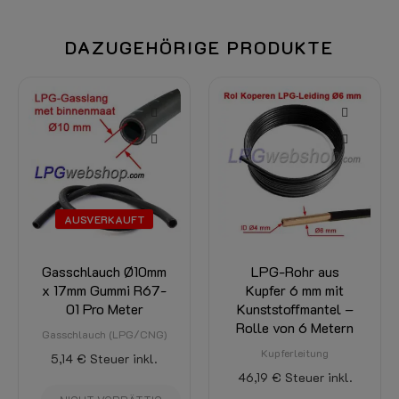
DAZUGEHÖRIGE PRODUKTE
-1
AUSVERKAUFT
Gasschlauch Ø10mm
LPG-Rohr aus
x 17mm Gummi R67-
Kupfer 6 mm mit
K
01 Pro Meter
Kunststoffmantel –
R
Rolle von 6 Metern
Gasschlauch (LPG/CNG)
Kupferleitung
5,14 €
Steuer inkl.
46,19 €
Steuer inkl.