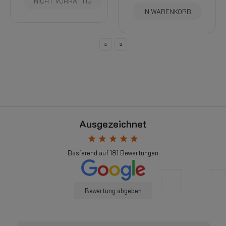
NICHT VORRÄTTIG
24
IN WARENKORB
Ausgezeichnet
star
star
star
star
star
Basierend auf
181
Bewertungen
Bewertung abgeben