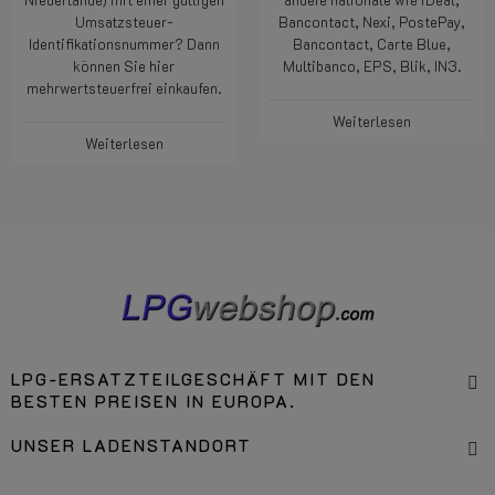
Geschäftskunde (außerhalb der
SEPA, VISA, Mastcard und
Niederlande) mit einer gültigen
andere nationale wie iDeal,
Umsatzsteuer-
Bancontact, Nexi, PostePay,
Identifikationsnummer? Dann
Bancontact, Carte Blue,
können Sie hier
Multibanco, EPS, Blik, IN3.
mehrwertsteuerfrei einkaufen.
Weiterlesen
Weiterlesen
LPG-ERSATZTEILGESCHÄFT MIT DEN
BESTEN PREISEN IN EUROPA.
UNSER LADENSTANDORT