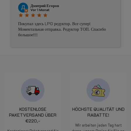
Johnny Douwma
Vor 4 Monaten
star
star
star
star
star
Prima geholpen
KOSTENLOSE
HÖCHSTE QUALITÄT UND
PAKETVERSAND ÜBER
RABATTE!